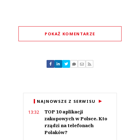
POKAŻ KOMENTARZE
Komentarze (
0
)
Nie znaleziono komentarzy
Zostaw swoje komentarze
Imię (Wymagane)
Anuluj
NAJNOWSZE Z SERWISU
Prześlij komentarz
TOP 10 aplikacji
13:32
zakupowych w Polsce. Kto
rządzi na telefonach
Polaków?