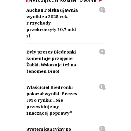
NAJCZĘŚCIEJ KOMENTOWANE
Auchan Polska ujawnia
5
wyniki za 2025 rok.
Przychody
przekroczyły 10,7 mld
zł
Były prezes Biedronki
4
komentuje przejęcie
Żabki. Wskazuje też na
fenomen Dino!
Właściciel Biedronki
3
pokazał wyniki. Prezes
JM o rynku: „Nie
przewidujemy
znaczącej poprawy”
System kaucyjny po
3