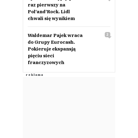
raz pierwszy na
Pol‘and‘Rock. Lidl
chwali się wynikiem
Waldemar Pajek wraca
2
do Grupy Eurocash.
Pokieruje ekspansją
pięciu sieci
franczyzowych