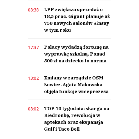
LPP zwiększa sprzedaż o
08:38
18,5 proc. Gigant planuje aż
750 nowych salonów Sinsay
w tym roku
Polacy wydadzą fortunę na
17:37
wyprawkę szkolną. Ponad
500 zł na dziecko to norma
Zmiany w zarządzie OSM
13:02
Łowicz. Agata Makowska
objęła funkcje wiceprezesa
TOP 10 tygodnia: skarga na
08:02
Biedronkę, rewolucja w
aptekach oraz ekspansja
Gulf i Taco Bell