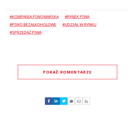
#KOMPANIA PIWOWARSKA
#RYNEK PIWA
#PIWO BEZALKOHOLOWE
#UDZIAŁ W RYNKU
#SPRZEDAŻ PIWA
POKAŻ KOMENTARZE
Komentarze (
0
)
Nie znaleziono komentarzy
Zostaw swoje komentarze
Imię (Wymagane)
Anuluj