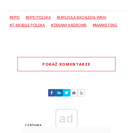
#DPD
#DPD POLSKA
#URSZULA BACHLEDA-WRAJ
#T-MOBILE POLSKA
#ZMIANY KADROWE
#MARKETING
POKAŻ KOMENTARZE
Komentarze (
0
)
Nie znaleziono komentarzy
Zostaw swoje komentarze
Imię (Wymagane)
ad
Anuluj