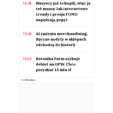
Wszyscy już to kupili, więc ja
16:38
też muszę Jak internetowe
trendy i presja FOMO
napędzają popyt
AI zmienia merchandising.
15:49
Ręczne audyty w sklepach
odchodzą do historii
Botanika Farm szykuje
15:03
debiut na GPW. Chce
pozyskać 15 mln zł