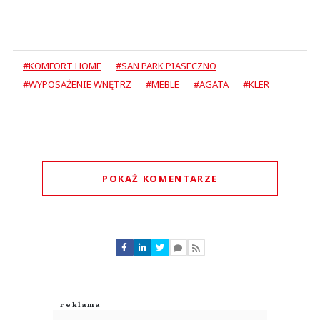
#KOMFORT HOME
#SAN PARK PIASECZNO
#WYPOSAŻENIE WNĘTRZ
#MEBLE
#AGATA
#KLER
POKAŻ KOMENTARZE
Komentarze (
0
)
Nie znaleziono komentarzy
Zostaw swoje komentarze
Imię (Wymagane)