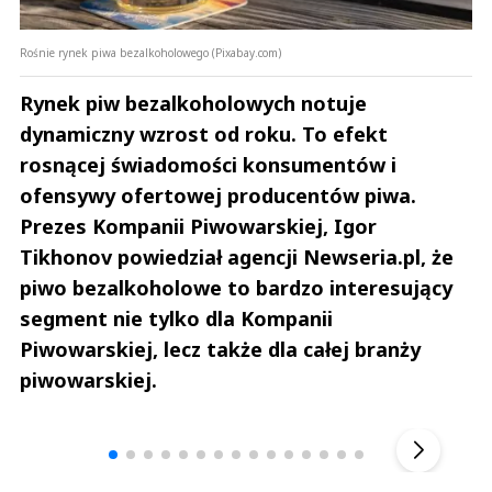
Rośnie rynek piwa bezalkoholowego (Pixabay.com)
Rynek piw bezalkoholowych notuje
dynamiczny wzrost od roku. To efekt
rosnącej świadomości konsumentów i
ofensywy ofertowej producentów piwa.
Prezes Kompanii Piwowarskiej, Igor
Tikhonov powiedział agencji Newseria.pl, że
piwo bezalkoholowe to bardzo interesujący
segment nie tylko dla Kompanii
Piwowarskiej, lecz także dla całej branży
piwowarskiej.
Andrzej i Marta Sterniccy
Marta i 
▶