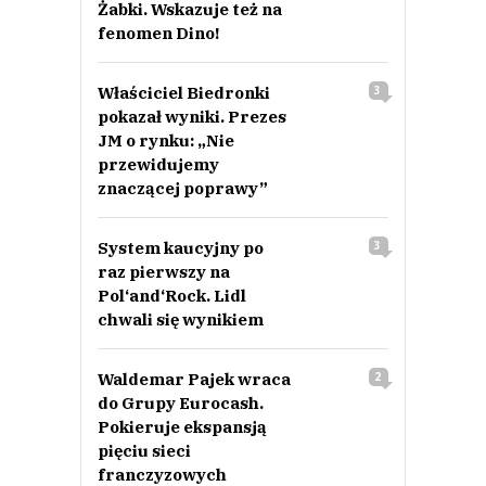
Żabki. Wskazuje też na
fenomen Dino!
Właściciel Biedronki
3
pokazał wyniki. Prezes
JM o rynku: „Nie
przewidujemy
znaczącej poprawy”
System kaucyjny po
3
raz pierwszy na
Pol‘and‘Rock. Lidl
chwali się wynikiem
Waldemar Pajek wraca
2
do Grupy Eurocash.
Pokieruje ekspansją
pięciu sieci
franczyzowych