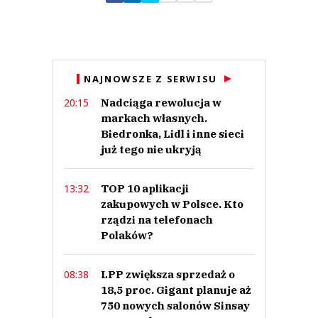
Zostaw swoje komentarze
Imię (Wymagane)
Anuluj
NAJNOWSZE Z SERWISU
Prześlij komentarz
Nadciąga rewolucja w
20:15
markach własnych.
Biedronka, Lidl i inne sieci
już tego nie ukryją
TOP 10 aplikacji
13:32
zakupowych w Polsce. Kto
rządzi na telefonach
Polaków?
LPP zwiększa sprzedaż o
08:38
18,5 proc. Gigant planuje aż
750 nowych salonów Sinsay