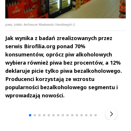
piwo, źródło: Archiwum Wiadomości Handlowych ()
Jak wynika z badań zrealizowanych przez
serwis Birofilia.org ponad 70%
konsumentów, oprócz piw alkoholowych
wybiera również piwa bez procentów, a 12%
deklaruje picie tylko piwa bezalkoholowego.
Producenci korzystają ze wzrostu
popularności bezalkoholowego segmentu i
wprowadzają nowości.
Andrzej i Marta Sterniccy
Marta i 
▶