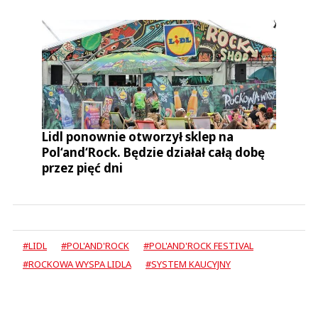
Lidl ponownie otworzył sklep na
Pol‘and‘Rock. Będzie działał całą dobę
przez pięć dni
#LIDL
#POL'AND'ROCK
#POL'AND'ROCK FESTIVAL
#ROCKOWA WYSPA LIDLA
#SYSTEM KAUCYJNY