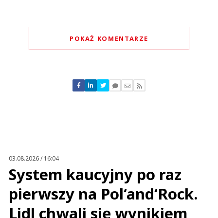
POKAŻ KOMENTARZE
Komentarze (
0
)
Nie znaleziono komentarzy
Zostaw swoje komentarze
Imię (Wymagane)
Anuluj
Prześlij komentarz
03.08.2026 / 16:04
System kaucyjny po raz
pierwszy na Pol‘and‘Rock.
Lidl chwali się wynikiem