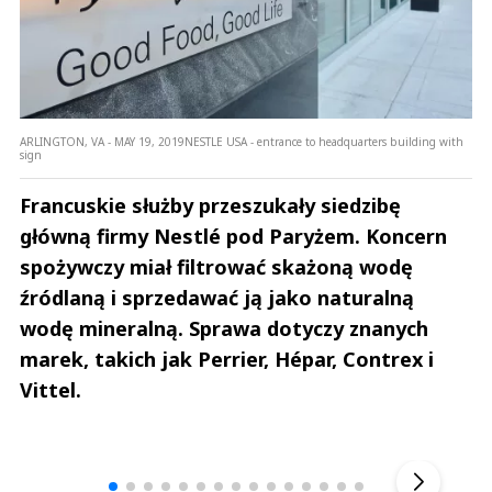
ARLINGTON, VA - MAY 19, 2019NESTLE USA - entrance to headquarters building with
sign
Francuskie służby przeszukały siedzibę
główną firmy Nestlé pod Paryżem. Koncern
spożywczy miał filtrować skażoną wodę
źródlaną i sprzedawać ją jako naturalną
wodę mineralną. Sprawa dotyczy znanych
marek, takich jak Perrier, Hépar, Contrex i
Vittel.
Andrzej i Marta Sterniccy
Marta i 
▶