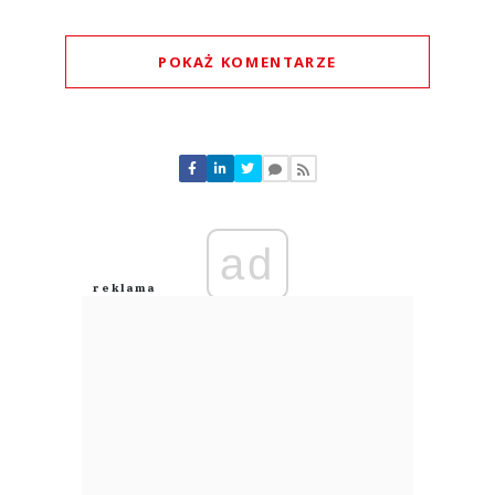
POKAŻ KOMENTARZE
Komentarze (
3
)
ad
Grzesiek
05.08.2026 / 16:09
This comment was minimized by the moderator on the site
A w Kostrzynie nad Odrą, w Lidlu właśnie, system kaucyjny już tydzień temu
wywiesił tabliczkę, że nie działa i tyle mu możemy zrobić...
Grzesiek
Odpowiedz
0
0