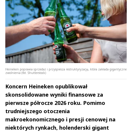
Prześlij komentarz
Heineken poprawia sprzedaż i przyspiesza restruktyryzację, która zakłada gigantyczne
zwolnienia (fot. Shutterstock)
Koncern Heineken opublikował
skonsolidowane wyniki finansowe za
pierwsze półrocze 2026 roku. Pomimo
trudniejszego otoczenia
makroekonomicznego i presji cenowej na
niektórych rynkach, holenderski gigant