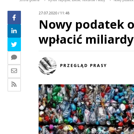
Strona główna
Rynek napojów, soków, nektarów i wody
Nowy podatek 
>
>
27.07.2020 / 11:48
Nowy podatek od
wpłacić miliard
PRZEGLĄD PRASY