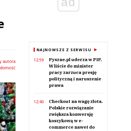
ad
e
NAJNOWSZE Z SERWISU
Pyszne.pl uderza w PIP.
12:59
y autora
W liście do minister
adomość
pracy zarzuca presję
polityczną i naruszenie
prawa
Checkout na wagę złota.
12:40
Polskie rozwiązanie
zwiększa konwersję
koszykową w e-
commerce nawet do