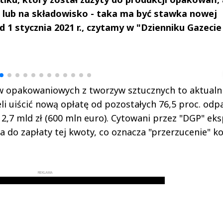
rni lub na składowisko - taka ma być stawka nowej
 1 stycznia 2021 r., czytamy w "Dzienniku Gazecie
drzej
Michał Stężalski
FineDiningWe
▶
▶
 opakowaniowych z tworzyw sztucznych to aktualni
li uiścić nową opłatę od pozostałych 76,5 proc. odp
 2,7 mld zł (600 mln euro). Cytowani przez "DGP" eks
na do zapłaty tej kwoty, co oznacza "przerzucenie" k
REKLAMA