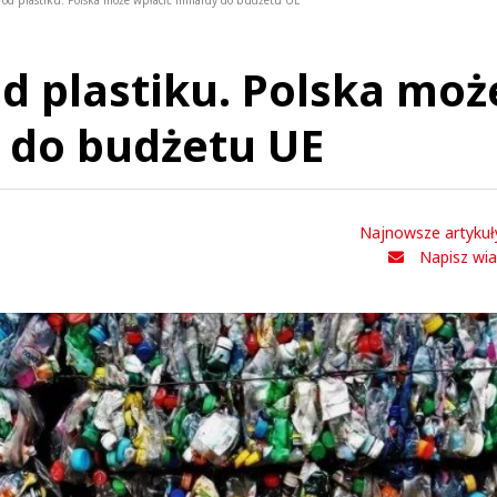
od plastiku. Polska może wpłacić miliardy do budżetu UE
 plastiku. Polska moż
y do budżetu UE
Najnowsze artykuł
Napisz wi