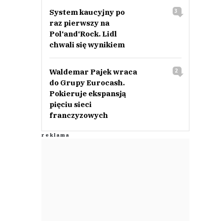
System kaucyjny po
3
raz pierwszy na
Pol‘and‘Rock. Lidl
chwali się wynikiem
Waldemar Pajek wraca
2
do Grupy Eurocash.
Pokieruje ekspansją
pięciu sieci
franczyzowych