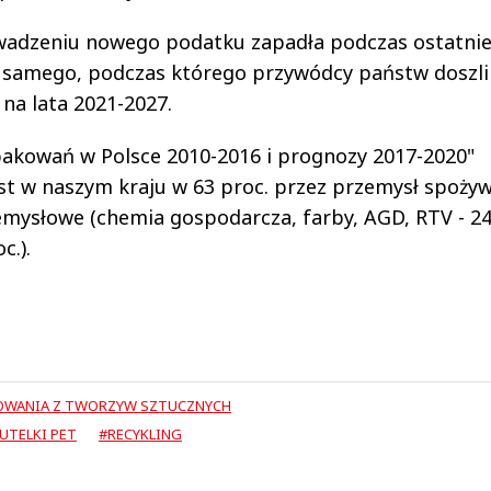
owadzeniu nowego podatku zapadła podczas ostatni
o samego, podczas którego przywódcy państw doszli
na lata 2021-2027.
pakowań w Polsce 2010-2016 i prognozy 2017-2020"
est w naszym kraju w 63 proc. przez przemysł spożyw
emysłowe (chemia gospodarcza, farby, AGD, RTV - 2
c.).
OWANIA Z TWORZYW SZTUCZNYCH
UTELKI PET
#RECYKLING