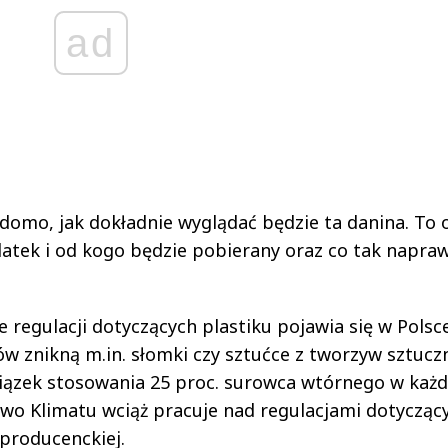
ad
iadomo, jak dokładnie wyglądać będzie ta danina. To 
odatek i od kogo będzie pobierany oraz co tak napra
 regulacji dotyczących plastiku pojawia się w Polsce
pów znikną m.in. słomki czy sztućce z tworzyw sztucz
owiązek stosowania 25 proc. surowca wtórnego w każd
stwo Klimatu wciąż pracuje nad regulacjami dotycząc
 producenckiej.