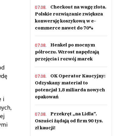
Checkout na wagę złota.
07.08.
Polskie rozwiązanie zwiększa
konwersję koszykową w e-
commerce nawet do 70%
Henkel po mocnym
07.08.
półroczu. Wzrost napędzają
przejęcia i rozwój marek
od
wdę
OK Operator Kaucyjny:
07.08.
Odzyskany materiał to
potencjał 1,8 miliarda nowych
opakowań
 i
nych,
Przekręt „na Lidla”.
07.08.
ej
Oszuści żądają od firm 90 tys.
ymi
zł kaucji!