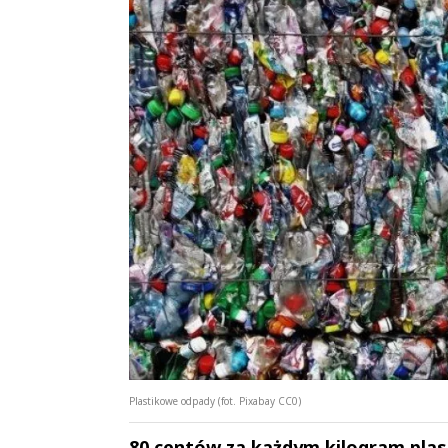
Plastikowe odpady (fot. Pixabay CC0)
80 centów za każdym kilogram plast