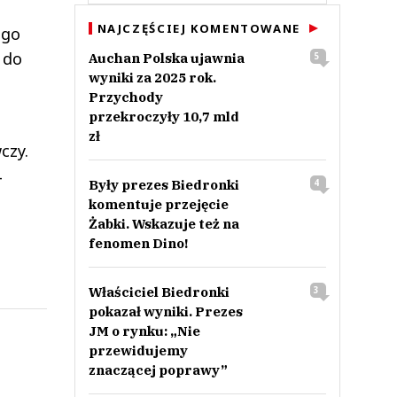
NAJCZĘŚCIEJ KOMENTOWANE
ego
 do
Auchan Polska ujawnia
5
wyniki za 2025 rok.
Przychody
przekroczyły 10,7 mld
zł
czy.
4
Były prezes Biedronki
4
komentuje przejęcie
Żabki. Wskazuje też na
fenomen Dino!
Właściciel Biedronki
3
pokazał wyniki. Prezes
JM o rynku: „Nie
przewidujemy
znaczącej poprawy”