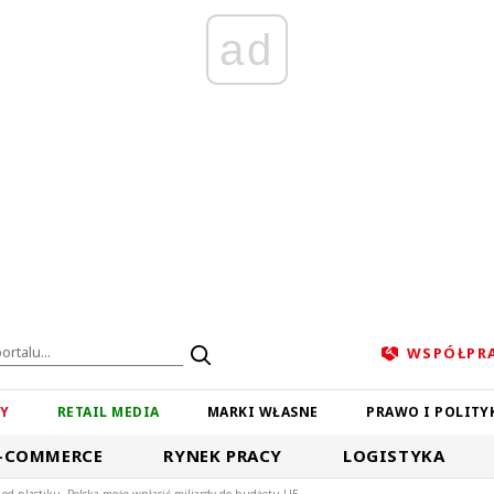
ad
WSPÓŁPR
ZY
RETAIL MEDIA
MARKI WŁASNE
PRAWO I POLITY
-COMMERCE
RYNEK PRACY
LOGISTYKA