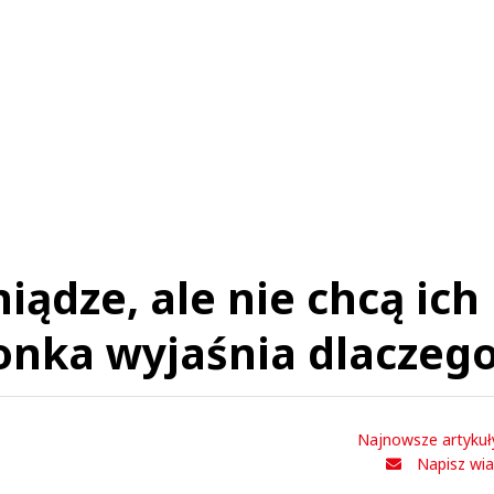
iądze, ale nie chcą ich
onka wyjaśnia dlaczeg
Najnowsze artykuł
Napisz wi