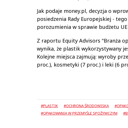
Jak podaje money.pl, decyzja o wpr
posiedzenia Rady Europejskiej - teg
porozumienia w sprawie budżetu UE 
Z raportu Equity Advisors "Branża o
wynika, że plastik wykorzystywany j
Kolejne miejsca zajmują: wyroby prz
proc.), kosmetyki (7 proc.) i leki (6 pro
#PLASTIK
#OCHRONA ŚRODOWISKA
#OPAK
#OPAKOWANIA W PRZEMYŚLE SPOŻYWCZYM
#B