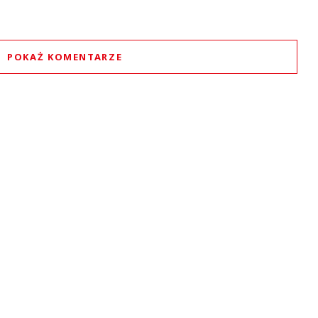
POKAŻ KOMENTARZE
Komentarze (
0
)
Nie znaleziono komentarzy
staw swoje komentarze
Imię (Wymagane)
Anuluj
Prześlij komentarz