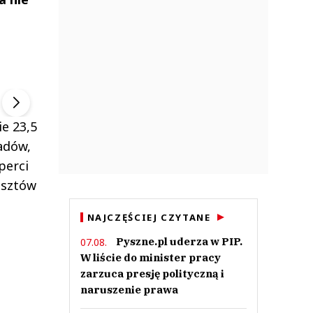
ek
Szefem być Sezon 2
Marcin Przybysz
▶
▶
e 23,5
adów,
perci
osztów
NAJCZĘŚCIEJ CZYTANE
Pyszne.pl uderza w PIP.
07.08.
W liście do minister pracy
zarzuca presję polityczną i
naruszenie prawa