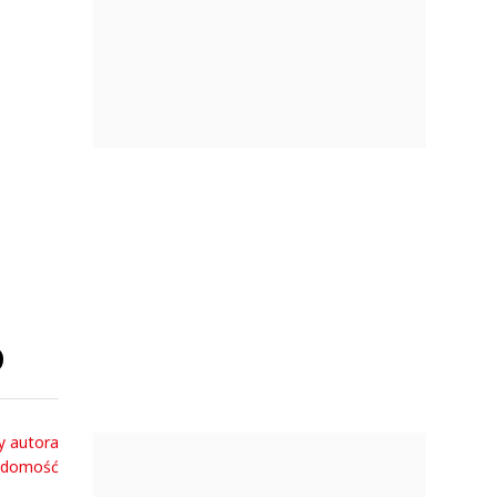
o
y autora
adomość