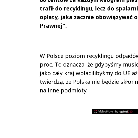
trafił do recyklingu, lecz do spala
opłaty, jaka zacznie obowiązywać od
Prawnej".
Andrzej i Marta
Marta i An
Sterniccy
Sterniccy
▶
▶
W Polsce poziom recyklingu odpadów
proc. To oznacza, że gdybyśmy musie
jako cały kraj wpłacilibyśmy do UE aż
twierdzą, że Polska nie będzie skłon
na inne podmioty.