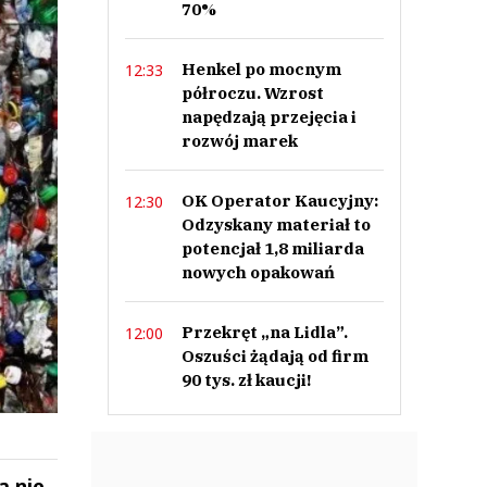
70%
Henkel po mocnym
12:33
półroczu. Wzrost
napędzają przejęcia i
rozwój marek
OK Operator Kaucyjny:
12:30
Odzyskany materiał to
potencjał 1,8 miliarda
nowych opakowań
Przekręt „na Lidla”.
12:00
Oszuści żądają od firm
90 tys. zł kaucji!
a nie