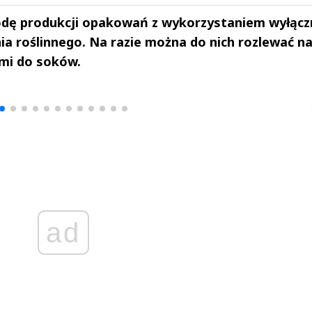
dę produkcji opakowań z wykorzystaniem wyłącz
 roślinnego. Na razie można do nich rozlewać n
mi do soków.
drzej
Michał Stężalski
FineDiningWe
▶
▶
ad