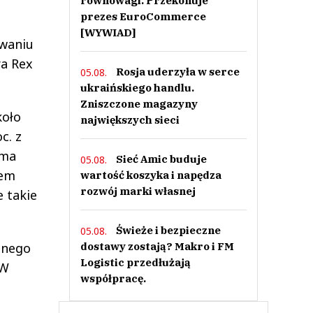
równowagi. Przekonuje
prezes EuroCommerce
[WYWIAD]
owaniu
a Rex
Rosja uderzyła w serce
05.08.
ukraińskiego handlu.
Zniszczone magazyny
koło
największych sieci
c. z
rma
Sieć Amic buduje
05.08.
iem
wartość koszyka i napędza
rozwój marki własnej
 takie
Świeże i bezpieczne
05.08.
anego
dostawy zostają? Makro i FM
Logistic przedłużają
 W
współpracę.