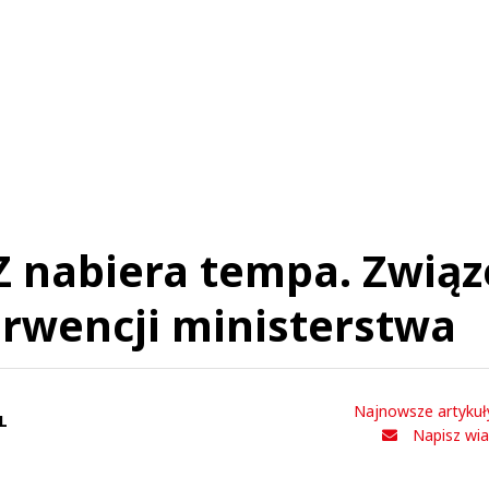
Anuluj
Prześlij komentarz
Z nabiera tempa. Zwią
erwencji ministerstwa
Najnowsze artykuł
L
Napisz wi