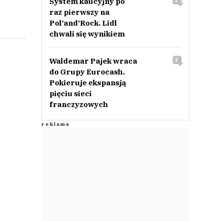
System kaucyjny po
2
raz pierwszy na
Pol‘and‘Rock. Lidl
chwali się wynikiem
Waldemar Pajek wraca
2
do Grupy Eurocash.
Pokieruje ekspansją
pięciu sieci
franczyzowych