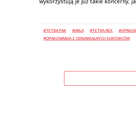
wykorzystują je już takie koncerny, jak
#TETRA PAK
#ARLA
#TETRA REX
#OPAKOW
#OPAKOWANIA Z ODNAWIALNYCH SUROWCÓW
Zo