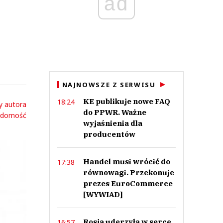
ad
NAJNOWSZE Z SERWISU
KE publikuje nowe FAQ
18:24
y autora
do PPWR. Ważne
adomość
wyjaśnienia dla
producentów
Handel musi wrócić do
17:38
równowagi. Przekonuje
prezes EuroCommerce
[WYWIAD]
Rosja uderzyła w serce
16:57