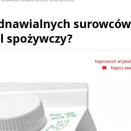
 odnawialnych surowców odmienią handel spożywczy?
dnawialnych surowców
l spożywczy?
Najnowsze artykuł
Napisz wi