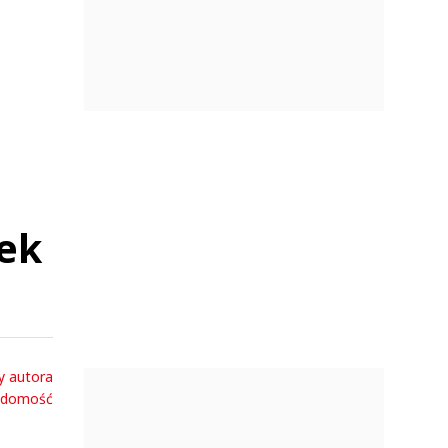
zek
y autora
adomość