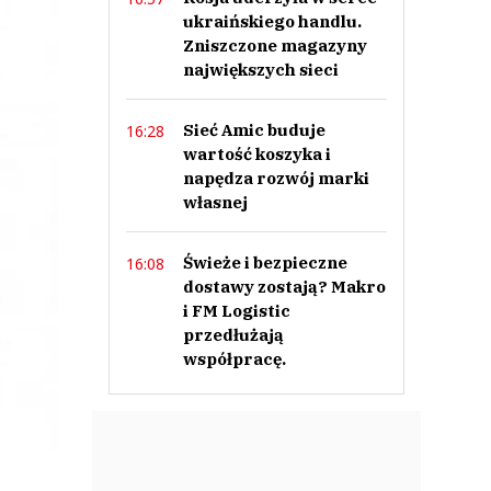
ukraińskiego handlu.
Zniszczone magazyny
największych sieci
Sieć Amic buduje
16:28
wartość koszyka i
napędza rozwój marki
własnej
Świeże i bezpieczne
16:08
dostawy zostają? Makro
i FM Logistic
przedłużają
współpracę.