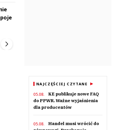
nie
apoje
ek
Szefem być Sezon 2
Marcin Przybysz
▶
▶
NAJCZĘŚCIEJ CZYTANE
KE publikuje nowe FAQ
05.08.
do PPWR. Ważne wyjaśnienia
dla producentów
Handel musi wrócić do
05.08.