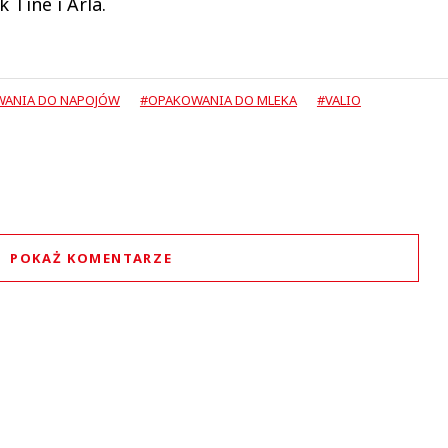
 Tine i Arla.
ANIA DO NAPOJÓW
#OPAKOWANIA DO MLEKA
#VALIO
POKAŻ KOMENTARZE
Komentarze (
0
)
Nie znaleziono komentarzy
staw swoje komentarze
Imię (Wymagane)