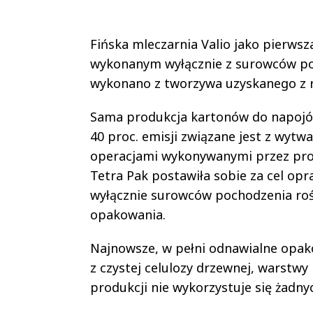
Fińska mleczarnia Valio jako pierws
wykonanym wyłącznie z surowców po
wykonano z tworzywa uzyskanego z r
Sama produkcja kartonów do napojów
40 proc. emisji związane jest z wytw
operacjami wykonywanymi przez prod
Tetra Pak postawiła sobie za cel o
wyłącznie surowców pochodzenia rośl
opakowania.
Najnowsze, w pełni odnawialne opak
z czystej celulozy drzewnej, warstw
produkcji nie wykorzystuje się żadn