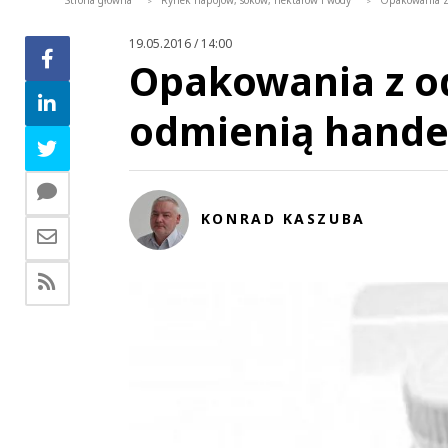
Strona główna
Rynek napojów, soków, nektarów i wody
Opakowania z
>
>
19.05.2016 / 14:00
Opakowania z o
odmienią hande
KONRAD KASZUBA