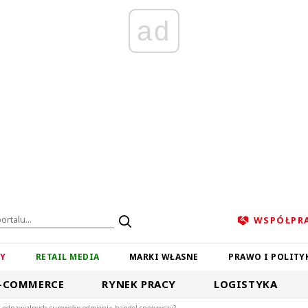
ad
WSPÓŁPR
ZY
RETAIL MEDIA
MARKI WŁASNE
PRAWO I POLITY
-COMMERCE
RYNEK PRACY
LOGISTYKA