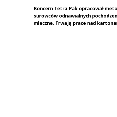
Koncern Tetra Pak opracował meto
surowców odnawialnych pochodzenia
mleczne. Trwają prace nad kartona
Andrzej i Marta
Marta i An
Sterniccy
Sterniccy
▶
▶