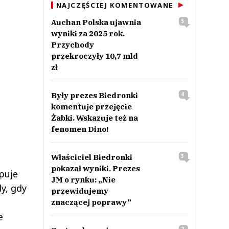
NAJCZĘŚCIEJ KOMENTOWANE
Auchan Polska ujawnia
5
wyniki za 2025 rok.
Przychody
przekroczyły 10,7 mld
zł
Były prezes Biedronki
4
komentuje przejęcie
Żabki. Wskazuje też na
fenomen Dino!
Właściciel Biedronki
3
pokazał wyniki. Prezes
puje
JM o rynku: „Nie
y, gdy
przewidujemy
znaczącej poprawy”
e