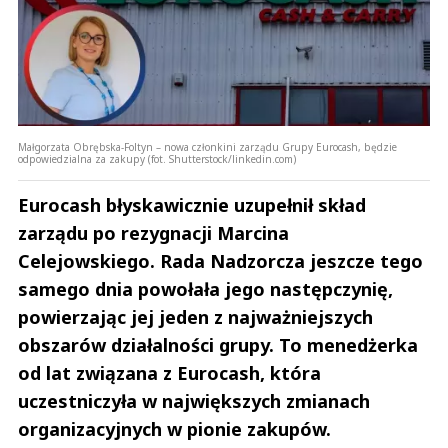
Małgorzata Obrębska-Foltyn – nowa członkini zarządu Grupy Eurocash, będzie
odpowiedzialna za zakupy (fot. Shutterstock/linkedin.com)
Eurocash błyskawicznie uzupełnił skład
zarządu po rezygnacji Marcina
Celejowskiego. Rada Nadzorcza jeszcze tego
samego dnia powołała jego następczynię,
powierzając jej jeden z najważniejszych
obszarów działalności grupy. To menedżerka
od lat związana z Eurocash, która
uczestniczyła w największych zmianach
organizacyjnych w pionie zakupów.