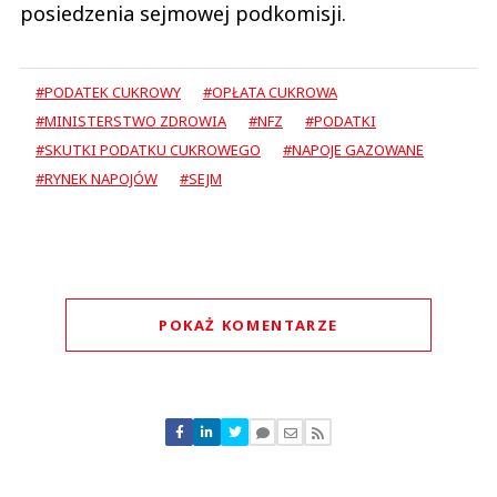
posiedzenia sejmowej podkomisji.
#PODATEK CUKROWY
#OPŁATA CUKROWA
#MINISTERSTWO ZDROWIA
#NFZ
#PODATKI
#SKUTKI PODATKU CUKROWEGO
#NAPOJE GAZOWANE
#RYNEK NAPOJÓW
#SEJM
POKAŻ KOMENTARZE
Komentarze (
0
)
Nie znaleziono komentarzy
Zostaw swoje komentarze
Imię (Wymagane)