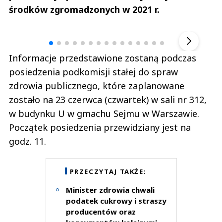
środków zgromadzonych w 2021 r.
Andrzej i Marta Sterniccy
Marta i 
▶
Informacje przedstawione zostaną podczas
posiedzenia podkomisji stałej do spraw
zdrowia publicznego, które zaplanowane
zostało na 23 czerwca (czwartek) w sali nr 312,
w budynku U w gmachu Sejmu w Warszawie.
Początek posiedzenia przewidziany jest na
godz. 11.
PRZECZYTAJ TAKŻE:
Minister zdrowia chwali
podatek cukrowy i straszy
producentów oraz