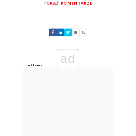
POKAŻ KOMENTARZE
Komentarze (
0
)
Nie znaleziono komentarzy
Zostaw swoje komentarze
Imię (Wymagane)
ad
Anuluj
Prześlij komentarz