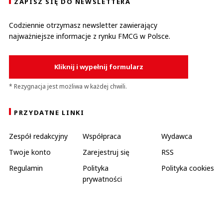
ZAPISZ SIĘ DO NEWSLETTERA
Codziennie otrzymasz newsletter zawierający
najważniejsze informacje z rynku FMCG w Polsce.
Kliknij i wypełnij formularz
* Rezygnacja jest możliwa w każdej chwili.
PRZYDATNE LINKI
Zespół redakcyjny
Współpraca
Wydawca
Twoje konto
Zarejestruj się
RSS
Regulamin
Polityka
Polityka cookies
prywatności