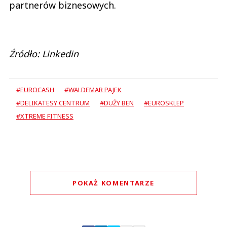
partnerów biznesowych.
Źródło: Linkedin
#EUROCASH
#WALDEMAR PAJEK
#DELIKATESY CENTRUM
#DUŻY BEN
#EUROSKLEP
#XTREME FITNESS
POKAŻ KOMENTARZE
Komentarze (
2
)