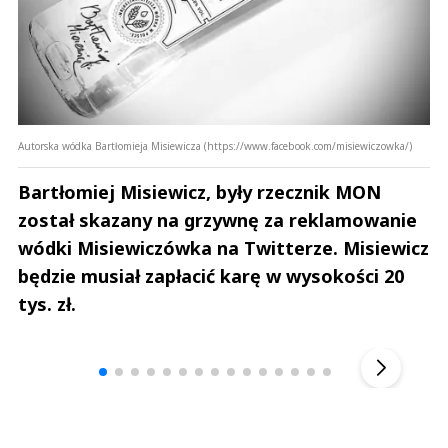
Autorska wódka Bartłomieja Misiewicza (https://www.facebook.com/misiewiczowka/)
Bartłomiej Misiewicz, były rzecznik MON
został skazany na grzywnę za reklamowanie
wódki Misiewiczówka na Twitterze. Misiewicz
będzie musiał zapłacić karę w wysokości 20
tys. zł.
Andrzej i Marta Sterniccy
Marta i 
▶