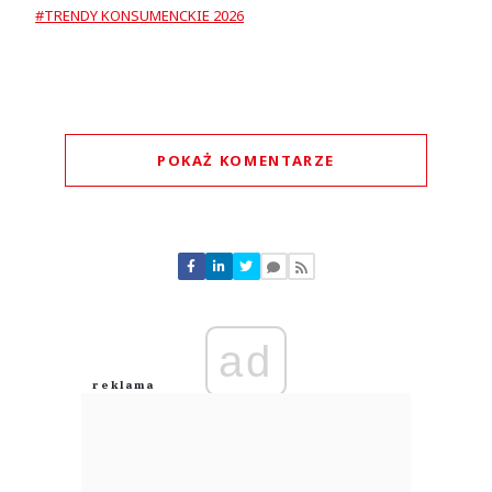
#TRENDY KONSUMENCKIE 2026
POKAŻ KOMENTARZE
Komentarze (
0
)
Nie znaleziono komentarzy
Zostaw swoje komentarze
Imię (Wymagane)
ad
Anuluj
Prześlij komentarz