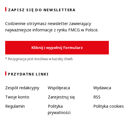
ZAPISZ SIĘ DO NEWSLETTERA
Codziennie otrzymasz newsletter zawierający
najważniejsze informacje z rynku FMCG w Polsce.
Kliknij i wypełnij formularz
* Rezygnacja jest możliwa w każdej chwili.
PRZYDATNE LINKI
Zespół redakcyjny
Współpraca
Wydawca
Twoje konto
Zarejestruj się
RSS
Regulamin
Polityka
Polityka cookies
prywatności