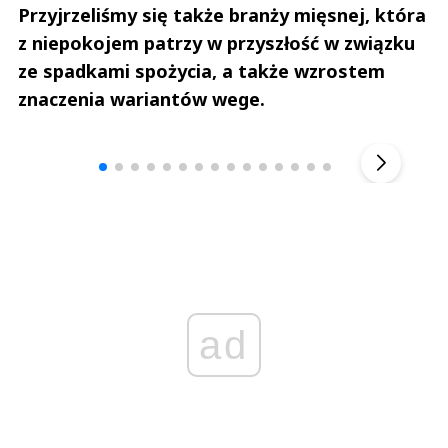
Przyjrzeliśmy się także branży mięsnej, która
z niepokojem patrzy w przyszłość w związku
ze spadkami spożycia, a także wzrostem
znaczenia wariantów wege.
Andrzej i Marta Sterniccy
Marta i 
▶
ad