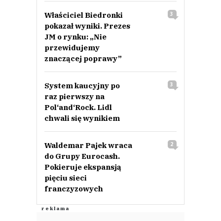
Właściciel Biedronki
3
pokazał wyniki. Prezes
JM o rynku: „Nie
przewidujemy
znaczącej poprawy”
System kaucyjny po
3
raz pierwszy na
Pol‘and‘Rock. Lidl
chwali się wynikiem
Waldemar Pajek wraca
2
do Grupy Eurocash.
Pokieruje ekspansją
pięciu sieci
franczyzowych