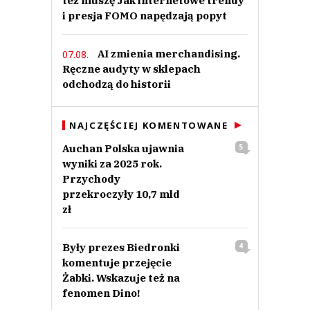
też muszę Jak internetowe trendy
i presja FOMO napędzają popyt
AI zmienia merchandising.
07.08.
Ręczne audyty w sklepach
odchodzą do historii
NAJCZĘŚCIEJ KOMENTOWANE
Auchan Polska ujawnia
5
wyniki za 2025 rok.
Przychody
przekroczyły 10,7 mld
zł
Były prezes Biedronki
4
komentuje przejęcie
Żabki. Wskazuje też na
fenomen Dino!