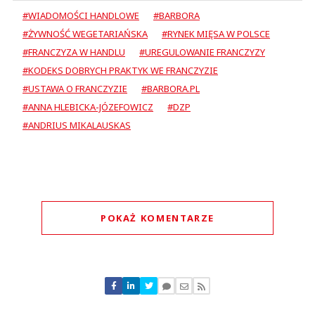
#WIADOMOŚCI HANDLOWE
#BARBORA
#ŻYWNOŚĆ WEGETARIAŃSKA
#RYNEK MIĘSA W POLSCE
#FRANCZYZA W HANDLU
#UREGULOWANIE FRANCZYZY
#KODEKS DOBRYCH PRAKTYK WE FRANCZYZIE
#USTAWA O FRANCZYZIE
#BARBORA.PL
#ANNA HLEBICKA-JÓZEFOWICZ
#DZP
#ANDRIUS MIKALAUSKAS
POKAŻ KOMENTARZE
Komentarze (
0
)
Nie znaleziono komentarzy
Zostaw swoje komentarze
Imię (Wymagane)