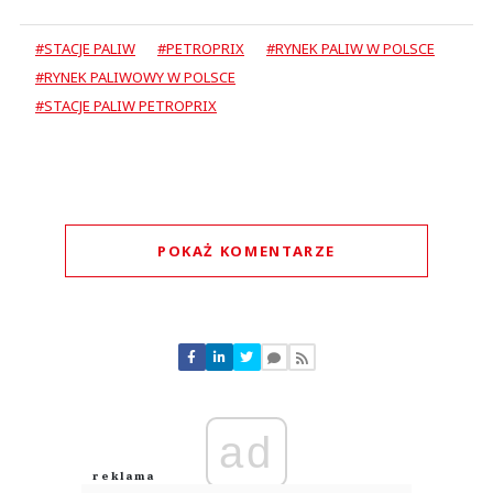
#STACJE PALIW
#PETROPRIX
#RYNEK PALIW W POLSCE
#RYNEK PALIWOWY W POLSCE
#STACJE PALIW PETROPRIX
POKAŻ KOMENTARZE
Komentarze (
1
)
ad
Ja
29.07.2026 / 06:54
This comment was minimized by the moderator on the site