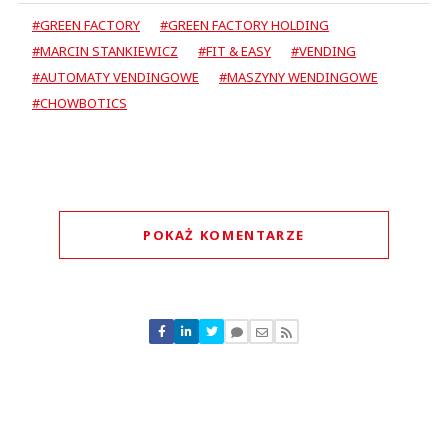
#GREEN FACTORY
#GREEN FACTORY HOLDING
#MARCIN STANKIEWICZ
#FIT & EASY
#VENDING
#AUTOMATY VENDINGOWE
#MASZYNY WENDINGOWE
#CHOWBOTICS
POKAŻ KOMENTARZE
Komentarze (
0
)
Nie znaleziono komentarzy
Zostaw swoje komentarze
Imię (Wymagane)
Anuluj