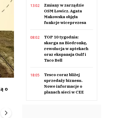
Zmiany w zarządzie
13:02
OSM Łowicz. Agata
Makowska objęła
funkcje wiceprezesa
TOP 10 tygodnia:
08:02
skarga na Biedronkę,
rewolucja w aptekach
oraz ekspansja Gulf i
Taco Bell
Tesco coraz bliżej
18:05
sprzedaży biznesu.
Nowe informacje o
ką o
planach sieci w CEE
ek
Szefem być Sezon 2
Marcin Przybysz
▶
▶