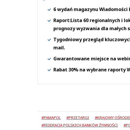
6 wydań magazynu Wiadomości H
Raport:Lista 60 regionalnych i l
prognozy wyzwania dla małych s
Tygodniowy przegląd kluczowych 
mail.
Gwarantowane miejsce na webi
Rabat 30% na wybrane raporty
#PAMAPOL
#PRZETARGI
#KRAJOWY OŚRODE
#FEDERACJA POLSKICH BANKÓW ŻYWNOŚCI
#P