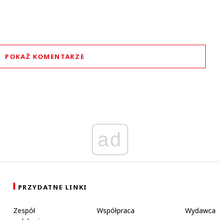
POKAŻ KOMENTARZE
Komentarze (
0
)
Nie znaleziono komentarzy
staw swoje komentarze
Imię (Wymagane)
ad
Anuluj
Prześlij komentarz
PRZYDATNE LINKI
Zespół
Współpraca
Wydawca