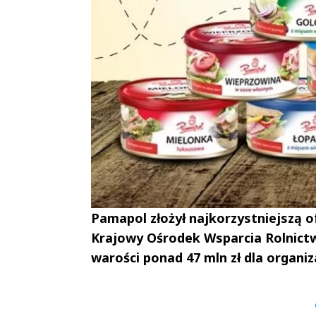
Pamapol złożył najkorzystniejszą 
Krajowy Ośrodek Wsparcia Rolnictw
warości ponad 47 mln zł dla organi
Andrzej i Marta
Marta i An
Sterniccy
Sterniccy
▶
▶