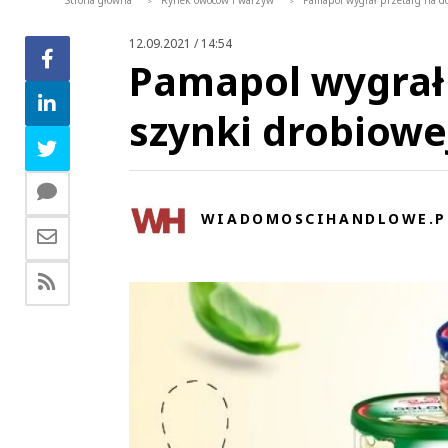
Strona główna
Rynek owoców i warzyw
Pamapol wygrał przetarg na d
>
>
12.09.2021 / 14:54
Pamapol wygrał
szynki drobiowe
WIADOMOSCIHANDLOWE.P