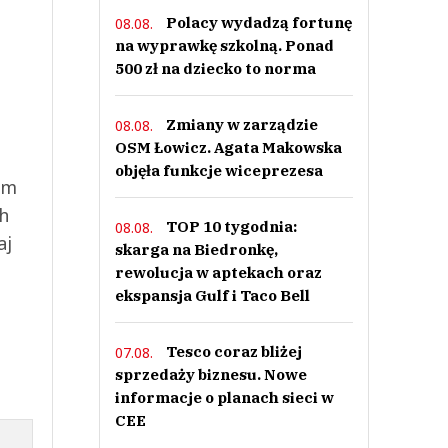
Polacy wydadzą fortunę
08.08.
na wyprawkę szkolną. Ponad
500 zł na dziecko to norma
Zmiany w zarządzie
08.08.
OSM Łowicz. Agata Makowska
objęła funkcje wiceprezesa
ym
ch
TOP 10 tygodnia:
08.08.
aj
skarga na Biedronkę,
rewolucja w aptekach oraz
ekspansja Gulf i Taco Bell
Tesco coraz bliżej
07.08.
sprzedaży biznesu. Nowe
informacje o planach sieci w
CEE