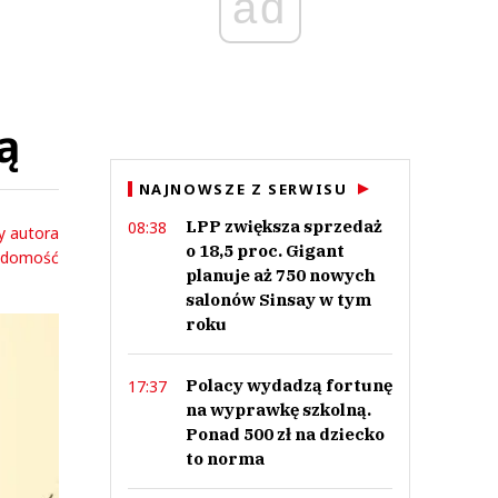
ad
ą
NAJNOWSZE Z SERWISU
LPP zwiększa sprzedaż
08:38
y autora
o 18,5 proc. Gigant
adomość
planuje aż 750 nowych
salonów Sinsay w tym
roku
Polacy wydadzą fortunę
17:37
na wyprawkę szkolną.
Ponad 500 zł na dziecko
to norma