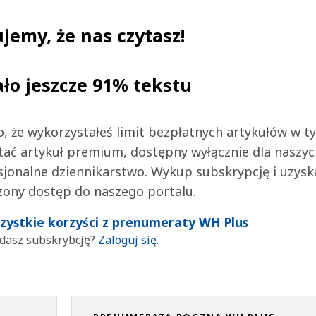
jemy, że nas czytasz!
ało jeszcze 91% tekstu
 to, że wykorzystałeś limit bezpłatnych artykułów w t
tać artykuł premium, dostępny wyłącznie dla naszy
jonalne dziennikarstwo. Wykup subskrypcję i uzysk
zony dostęp do naszego portalu.
wszystkie korzyści z prenumeraty WH Plus
dasz subskrybcję?
Zaloguj się.