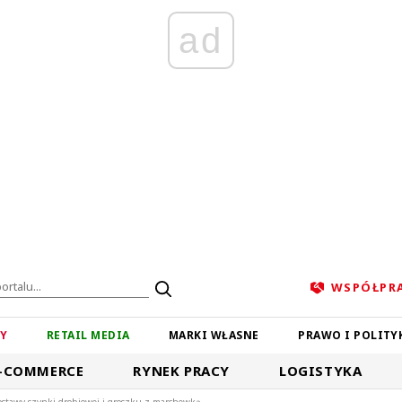
ad
WSPÓŁPR
ZY
RETAIL MEDIA
MARKI WŁASNE
PRAWO I POLITY
-COMMERCE
RYNEK PRACY
LOGISTYKA