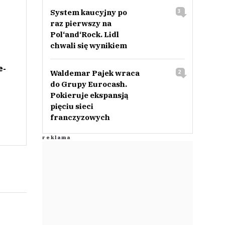
System kaucyjny po
3
raz pierwszy na
Pol‘and‘Rock. Lidl
chwali się wynikiem
e-
Waldemar Pajek wraca
2
do Grupy Eurocash.
Pokieruje ekspansją
pięciu sieci
franczyzowych