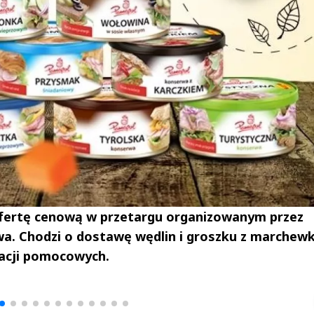
ofertę cenową w przetargu organizowanym przez
a. Chodzi o dostawę wędlin i groszku z marchew
zacji pomocowych.
drzej
Michał Stężalski
FineDiningWe
▶
▶