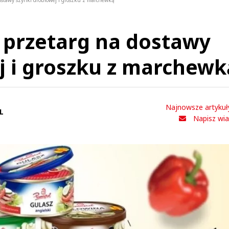
ostawy szynki drobiowej i groszku z marchewką
 przetarg na dostawy
j i groszku z marchewk
Najnowsze artykuł
L
Napisz wi