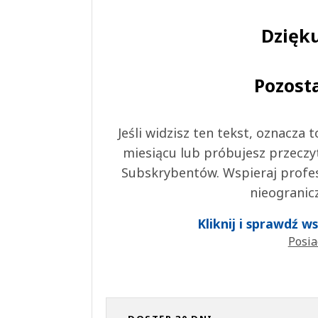
Dzięku
Pozost
Jeśli widzisz ten tekst, oznacza
miesiącu lub próbujesz przeczy
Subskrybentów. Wspieraj profes
nieogranic
Kliknij i sprawdź 
Posia