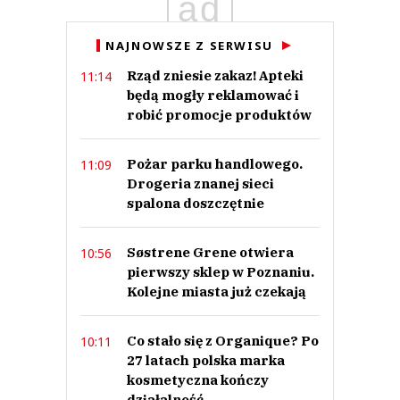
ad
Anuluj
NAJNOWSZE Z SERWISU
Prześlij komentarz
Rząd zniesie zakaz! Apteki
11:14
będą mogły reklamować i
robić promocje produktów
Pożar parku handlowego.
11:09
Drogeria znanej sieci
spalona doszczętnie
Søstrene Grene otwiera
10:56
pierwszy sklep w Poznaniu.
Kolejne miasta już czekają
Co stało się z Organique? Po
10:11
27 latach polska marka
kosmetyczna kończy
działalność