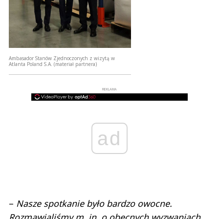
Ambasador Stanów Zjednoczonych z wizytą w
Atlanta Poland S.A.
(materiał partnera)
REKLAMA
ad
–
Nasze spotkanie było bardzo owocne.
Roz
mawialiśmy m. in. o obecnych wyzwaniach