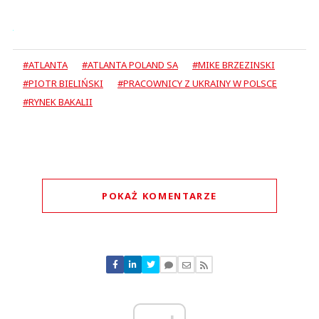
#ATLANTA
#ATLANTA POLAND SA
#MIKE BRZEZINSKI
#PIOTR BIELIŃSKI
#PRACOWNICY Z UKRAINY W POLSCE
#RYNEK BAKALII
POKAŻ KOMENTARZE
Komentarze (
0
)
Nie znaleziono komentarzy
Zostaw swoje komentarze
Imię (Wymagane)