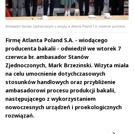
Ambasador Stanów Zjednoczonych z wizytą w Atlanta Poland S.A. (materiał partnera)
Firmę Atlanta Poland S.A. - wiodącego
producenta bakalii - odwiedził we wtorek 7
czerwca br. ambasador Stanów
Zjednoczonych, Mark Brzezinski. Wizyta miała
na celu umocnienie dotychczasowych
stosunków handlowych oraz przybliżenie
ambasadorowi procesu produkcji bakalii,
następującego z wykorzystaniem
nowoczesnych urządzeń i proekologicznych
rozwiązań.
Andrzej i Marta Sterniccy
Marta i 
▶