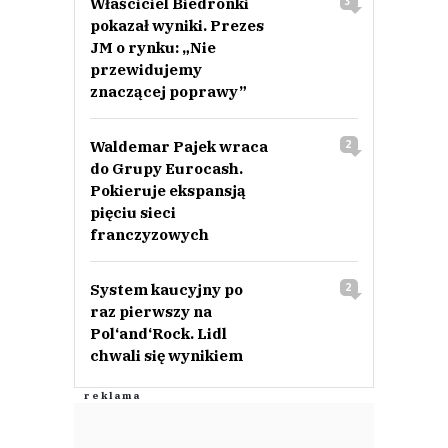
Właściciel Biedronki
3
pokazał wyniki. Prezes
JM o rynku: „Nie
przewidujemy
znaczącej poprawy”
Waldemar Pajek wraca
2
do Grupy Eurocash.
Pokieruje ekspansją
pięciu sieci
franczyzowych
System kaucyjny po
2
raz pierwszy na
Pol‘and‘Rock. Lidl
chwali się wynikiem