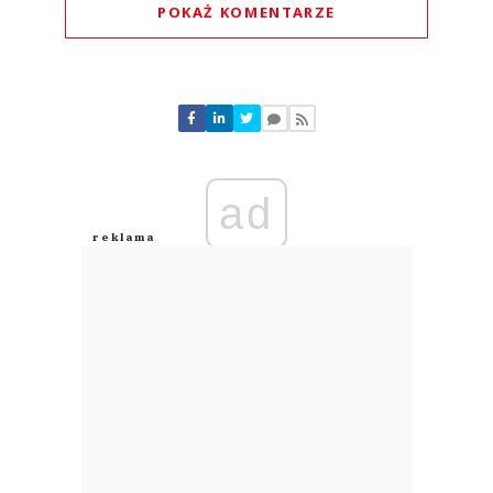
POKAŻ KOMENTARZE
Komentarze (
0
)
Nie znaleziono komentarzy
Zostaw swoje komentarze
Imię (Wymagane)
ad
Anuluj
Prześlij komentarz