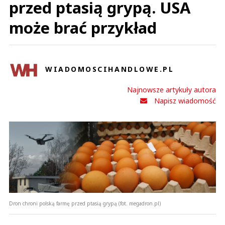
przed ptasią grypą. USA
może brać przykład
WIADOMOSCIHANDLOWE.PL
Najnowsze artykuły autora
Napisz wiadomość
Dron chroni polską farmę przed ptasią grypą (fot. megadron.pl)