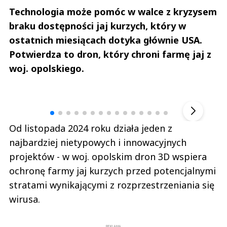
Technologia może pomóc w walce z kryzysem
braku dostępności jaj kurzych, który w
ostatnich miesiącach dotyka głównie USA.
Potwierdza to dron, który chroni farmę jaj z
woj. opolskiego.
Andrzej i Marta Sterniccy
Marta i 
▶
Od listopada 2024 roku działa jeden z
najbardziej nietypowych i innowacyjnych
projektów - w woj. opolskim dron 3D wspiera
ochronę farmy jaj kurzych przed potencjalnymi
stratami wynikającymi z rozprzestrzeniania się
wirusa.
REKLAMA