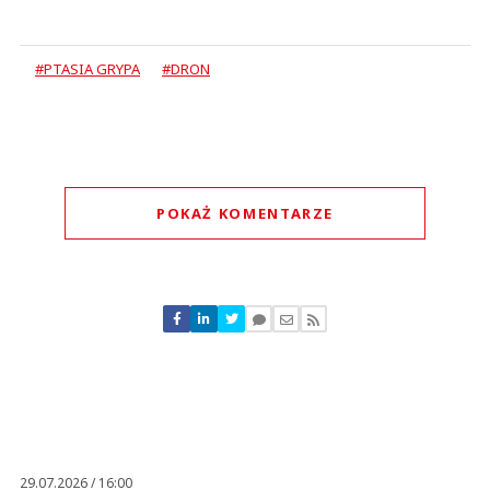
#PTASIA GRYPA
#DRON
POKAŻ KOMENTARZE
Komentarze (
0
)
Nie znaleziono komentarzy
Zostaw swoje komentarze
Imię (Wymagane)
Anuluj
Prześlij komentarz
29.07.2026 / 16:00