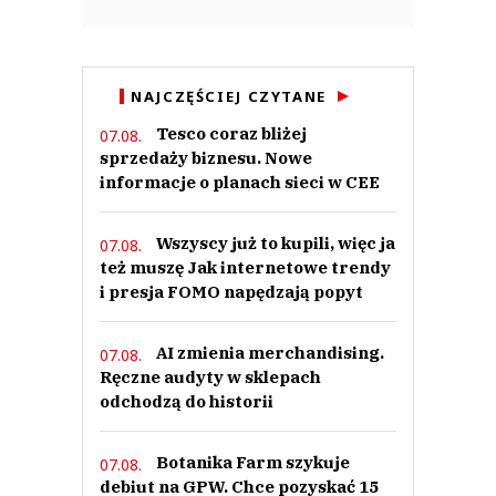
...
05.07.2023 / 14:34
This comment was minimized by the moderator on the site
NAJCZĘŚCIEJ CZYTANE
Polska Grupa Rybna zaskakuje.
...
Tesco coraz bliżej
07.08.
Odpowiedz
sprzedaży biznesu. Nowe
0
informacje o planach sieci w CEE
0
Wszyscy już to kupili, więc ja
07.08.
też muszę Jak internetowe trendy
i presja FOMO napędzają popyt
AI zmienia merchandising.
żal
07.08.
02.07.2023 / 14:31
Ręczne audyty w sklepach
This comment was minimized by the moderator on the site
odchodzą do historii
No szkoda tylko, że takiej kultowej marki jak Graal czy Dalmor nie potrafili
przejąć. Tam, gdzie stały zakłady Dalmoru stoją teraz betonowe kloce z
Botanika Farm szykuje
07.08.
apartamentami dla bogoli. A Graal sprzedany Lisnerowi.
debiut na GPW. Chce pozyskać 15
żal