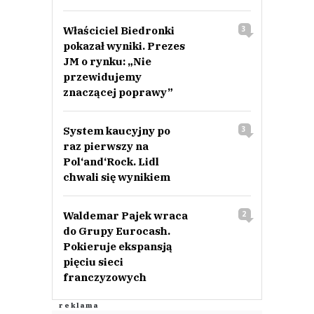
Właściciel Biedronki
3
pokazał wyniki. Prezes
JM o rynku: „Nie
przewidujemy
znaczącej poprawy”
System kaucyjny po
3
raz pierwszy na
Pol‘and‘Rock. Lidl
chwali się wynikiem
Waldemar Pajek wraca
2
do Grupy Eurocash.
Pokieruje ekspansją
pięciu sieci
franczyzowych