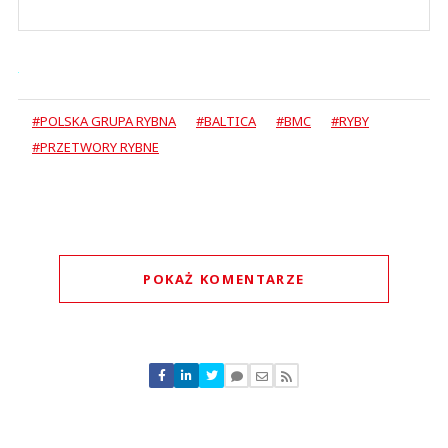
#POLSKA GRUPA RYBNA
#BALTICA
#BMC
#RYBY
#PRZETWORY RYBNE
POKAŻ KOMENTARZE
Komentarze (
5
)