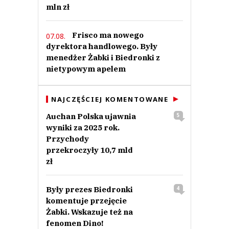
Odpowiedz
mln zł
0
Frisco ma nowego
07.08.
0
dyrektora handlowego. Były
menedżer Żabki i Biedronki z
Nie znaleziono komentarzy
Zostaw swoje komentarze
nietypowym apelem
Imię (Wymagane)
NAJCZĘŚCIEJ KOMENTOWANE
Anuluj
Auchan Polska ujawnia
5
wyniki za 2025 rok.
Prześlij komentarz
Przychody
przekroczyły 10,7 mld
zł
Były prezes Biedronki
4
komentuje przejęcie
Żabki. Wskazuje też na
fenomen Dino!