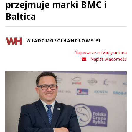
przejmuje marki BMC i
Baltica
WIADOMOSCIHANDLOWE.PL
Najnowsze artykuły autora
Napisz wiadomość