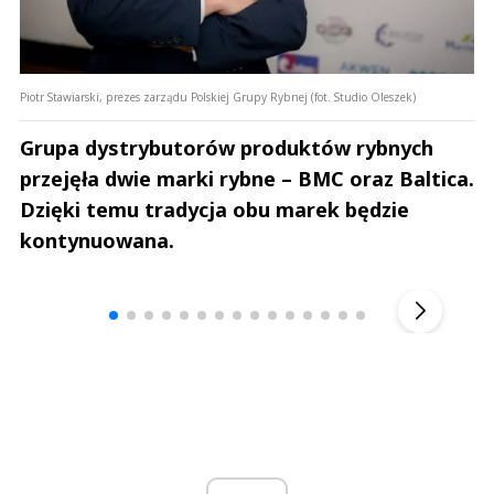
Piotr Stawiarski, prezes zarządu Polskiej Grupy Rybnej (fot. Studio Oleszek)
Grupa dystrybutorów produktów rybnych
przejęła dwie marki rybne – BMC oraz Baltica.
Dzięki temu tradycja obu marek będzie
kontynuowana.
Andrzej i Marta Sterniccy
Marta i 
▶