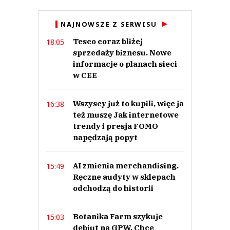
:)
06.07.2023 / 22:08
NAJNOWSZE Z SERWISU
This comment was minimized by the moderator on the site
Tesco coraz bliżej
18:05
Świetny ruch ze strony Polskiej Grupy Rybnej! Oby tak dalej :)
sprzedaży biznesu. Nowe
:)
Odpowiedz
informacje o planach sieci
w CEE
0
0
Wszyscy już to kupili, więc ja
16:38
też muszę Jak internetowe
trendy i presja FOMO
napędzają popyt
suchy89
AI zmienia merchandising.
15:49
06.07.2023 / 20:20
Ręczne audyty w sklepach
This comment was minimized by the moderator on the site
odchodzą do historii
Przejęcie za przejeciem! Jutro się budzisz i nagle pracujesz u kogoś
innego...
suchy89
Botanika Farm szykuje
15:03
Odpowiedz
debiut na GPW. Chce