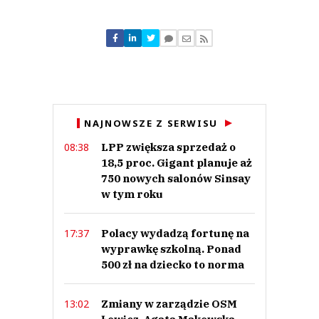
Komentarze (
1
)
Bobik
22.12.2019 / 16:43
NAJNOWSZE Z SERWISU
This comment was minimized by the moderator on the site
LPP zwiększa sprzedaż o
08:38
Nasze służby kontrolne są niesamowite. W 2019 wypuszczają komunikat o
czymś co każdy wie od dawna, już nawet nie wymagam żeby w następstwie
18,5 proc. Gigant planuje aż
kontroli problem został rozwiązany #panstwoteoretyczne
750 nowych salonów Sinsay
Bobik
w tym roku
Odpowiedz
0
Polacy wydadzą fortunę na
17:37
0
wyprawkę szkolną. Ponad
500 zł na dziecko to norma
Nie znaleziono komentarzy
Zostaw swoje komentarze
Imię (Wymagane)
Zmiany w zarządzie OSM
13:02