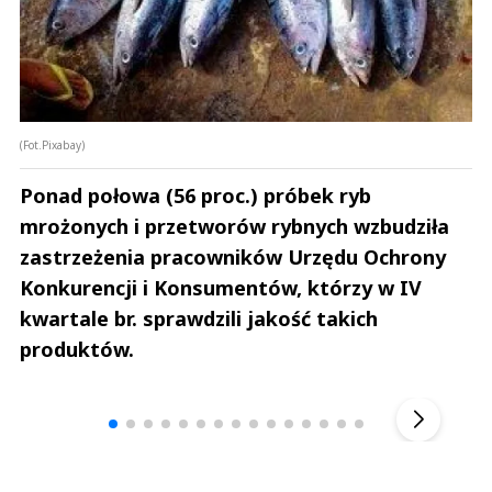
(Fot.Pixabay)
Ponad połowa (56 proc.) próbek ryb
mrożonych i przetworów rybnych wzbudziła
zastrzeżenia pracowników Urzędu Ochrony
Konkurencji i Konsumentów, którzy w IV
kwartale br. sprawdzili jakość takich
produktów.
Andrzej i Marta Sterniccy
Marta i 
▶