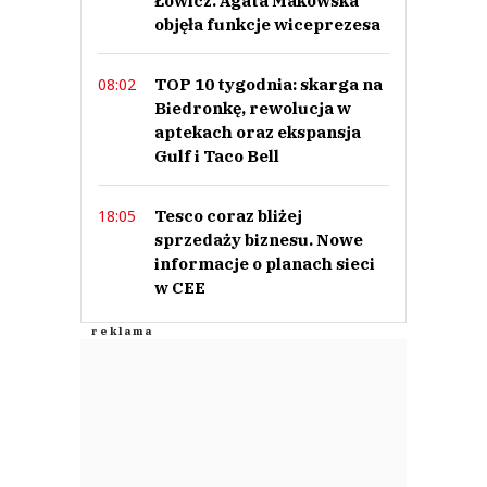
Łowicz. Agata Makowska
objęła funkcje wiceprezesa
Anuluj
Prześlij komentarz
TOP 10 tygodnia: skarga na
08:02
Biedronkę, rewolucja w
aptekach oraz ekspansja
Gulf i Taco Bell
Tesco coraz bliżej
18:05
sprzedaży biznesu. Nowe
informacje o planach sieci
w CEE