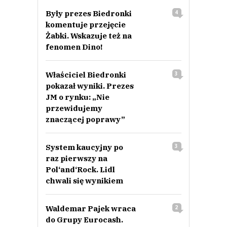
Były prezes Biedronki
4
komentuje przejęcie
Żabki. Wskazuje też na
fenomen Dino!
Właściciel Biedronki
3
pokazał wyniki. Prezes
JM o rynku: „Nie
przewidujemy
znaczącej poprawy”
System kaucyjny po
3
raz pierwszy na
Pol‘and‘Rock. Lidl
chwali się wynikiem
Waldemar Pajek wraca
2
do Grupy Eurocash.