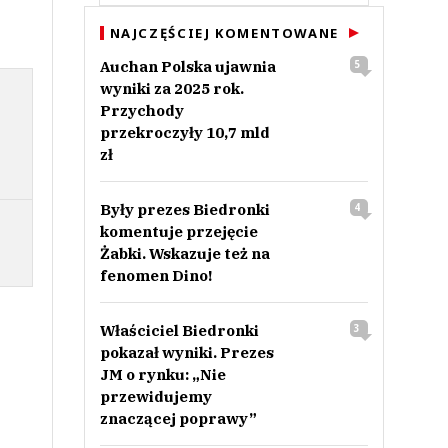
NAJCZĘŚCIEJ KOMENTOWANE
Auchan Polska ujawnia
5
wyniki za 2025 rok.
Przychody
przekroczyły 10,7 mld
zł
Były prezes Biedronki
4
komentuje przejęcie
Żabki. Wskazuje też na
fenomen Dino!
Właściciel Biedronki
3
pokazał wyniki. Prezes
JM o rynku: „Nie
przewidujemy
znaczącej poprawy”