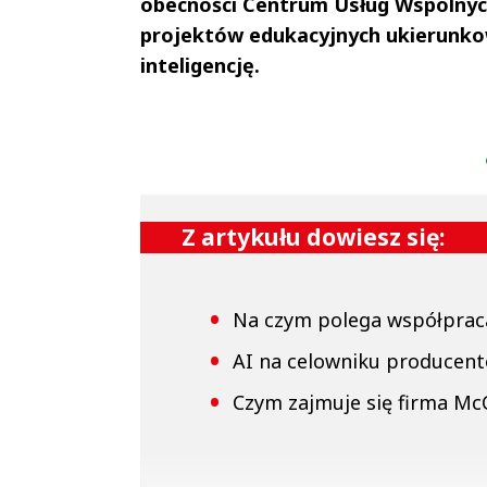
obecności Centrum Usług Wspólnych
projektów edukacyjnych ukierunko
inteligencję.
Andrzej i Marta
Marta i An
Sterniccy
Sterniccy
▶
▶
Z artykułu dowiesz się:
Na czym polega współprac
AI na celowniku producen
Czym zajmuje się firma Mc