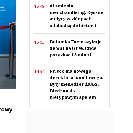
AI zmienia
15:49
merchandising. Ręczne
audyty w sklepach
odchodzą do historii
Botanika Farm szykuje
15:03
debiut na GPW. Chce
pozyskać 15 mln zł
Frisco ma nowego
14:54
dyrektora handlowego.
Były menedżer Żabki i
Biedronki z
nietypowym apelem
atowy