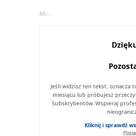
Mc...
Dzięku
Pozost
Jeśli widzisz ten tekst, oznacza
miesiącu lub próbujesz przeczy
Subskrybentów. Wspieraj profes
nieogranic
Kliknij i sprawdź 
Posia