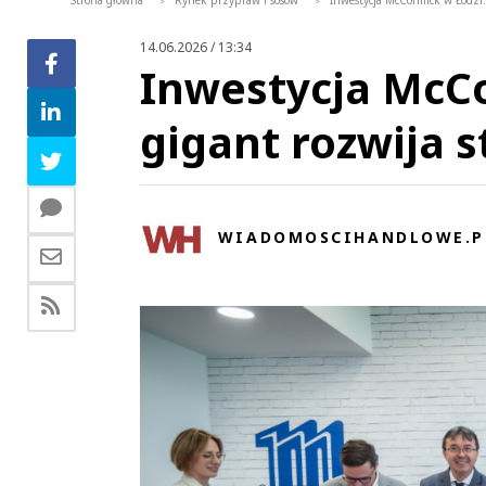
Strona główna
Rynek przypraw i sosów
Inwestycja McCormick w Łodzi.
>
>
14.06.2026 / 13:34
Inwestycja McCo
gigant rozwija s
WIADOMOSCIHANDLOWE.P