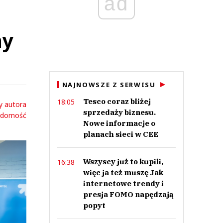
ad
ny
NAJNOWSZE Z SERWISU
Tesco coraz bliżej
18:05
y autora
sprzedaży biznesu.
adomość
Nowe informacje o
planach sieci w CEE
Wszyscy już to kupili,
16:38
więc ja też muszę Jak
internetowe trendy i
presja FOMO napędzają
popyt