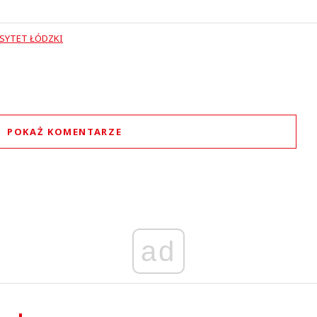
SYTET ŁÓDZKI
POKAŻ KOMENTARZE
Komentarze (
0
)
Nie znaleziono komentarzy
staw swoje komentarze
Imię (Wymagane)
ad
Anuluj
Prześlij komentarz