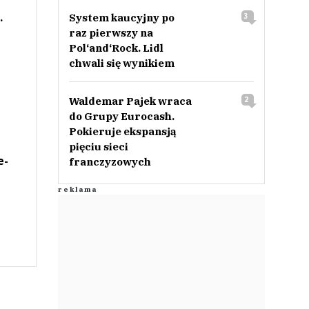
.
System kaucyjny po
3
raz pierwszy na
Pol‘and‘Rock. Lidl
chwali się wynikiem
Waldemar Pajek wraca
2
do Grupy Eurocash.
Pokieruje ekspansją
pięciu sieci
e-
franczyzowych