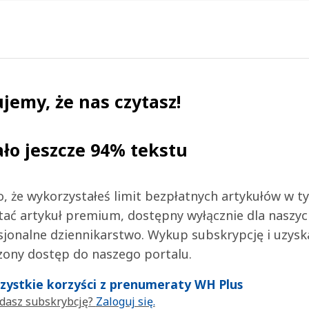
jemy, że nas czytasz!
ało jeszcze 94% tekstu
 to, że wykorzystałeś limit bezpłatnych artykułów w t
tać artykuł premium, dostępny wyłącznie dla naszy
jonalne dziennikarstwo. Wykup subskrypcję i uzysk
zony dostęp do naszego portalu.
wszystkie korzyści z prenumeraty WH Plus
dasz subskrybcję?
Zaloguj się.