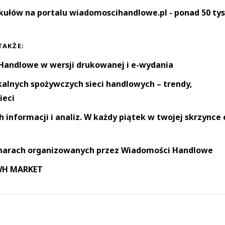
kułów na portalu wiadomoscihandlowe.pl - ponad 50 tys
TAKŻE:
andlowe w wersji drukowanej i e-wydania
okalnych spożywczych sieci handlowych – trendy,
ieci
informacji i analiz. W każdy piątek w twojej skrzynce 
narach organizowanych przez Wiadomości Handlowe
 WH MARKET