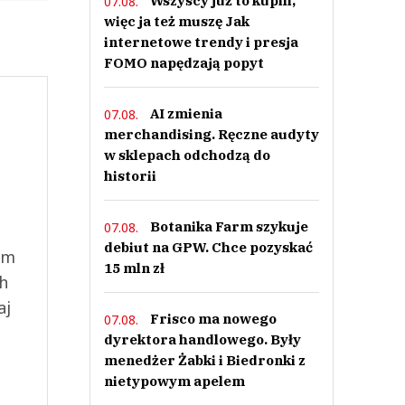
Wszyscy już to kupili,
07.08.
więc ja też muszę Jak
internetowe trendy i presja
FOMO napędzają popyt
AI zmienia
07.08.
merchandising. Ręczne audyty
w sklepach odchodzą do
historii
Botanika Farm szykuje
07.08.
debiut na GPW. Chce pozyskać
ym
15 mln zł
ch
aj
Frisco ma nowego
07.08.
dyrektora handlowego. Były
menedżer Żabki i Biedronki z
nietypowym apelem