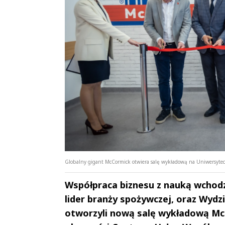
Globalny gigant McCormick otwiera salę wykładową na Uniwersyteci
Współpraca biznesu z nauką wchod
lider branży spożywczej, oraz Wydz
otworzyli nową salę wykładową McCo