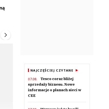
zną
ek
Szefem być Sezon 2
Marcin Przybysz
▶
▶
NAJCZĘŚCIEJ CZYTANE
Tesco coraz bliżej
07.08.
sprzedaży biznesu. Nowe
informacje o planach sieci w
CEE