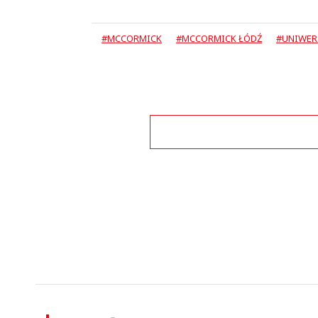
#MCCORMICK
#MCCORMICK ŁÓDŹ
#UNIWER
Zo