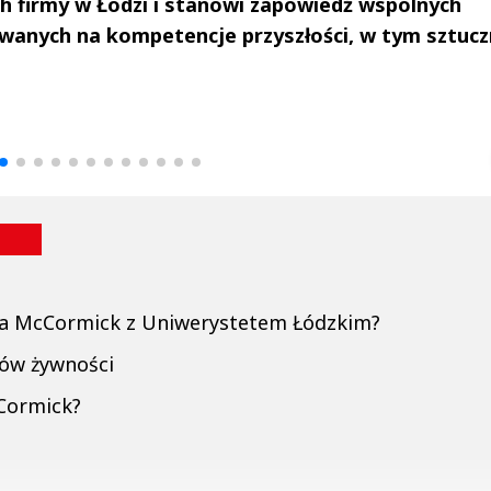
 firmy w Łodzi i stanowi zapowiedź wspólnych
wanych na kompetencje przyszłości, w tym sztuc
drzej
Michał Stężalski
FineDiningWe
▶
▶
a McCormick z Uniwerystetem Łódzkim?
tów żywności
Cormick?