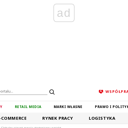
ad
WSPÓŁPR
ZY
RETAIL MEDIA
MARKI WŁASNE
PRAWO I POLITY
-COMMERCE
RYNEK PRACY
LOGISTYKA