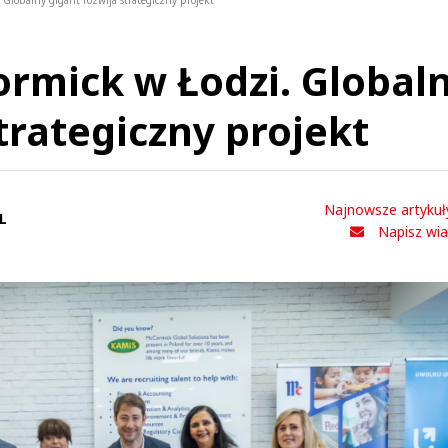
 Globalny gigant rozwija strategiczny projekt
rmick w Łodzi. Global
trategiczny projekt
Najnowsze artykuł
L
Napisz wi