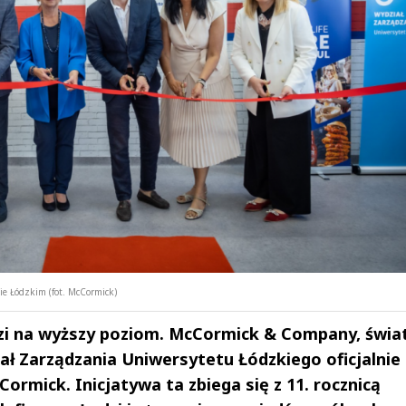
e Łódzkim (fot. McCormick)
zi na wyższy poziom. McCormick & Company, świ
iał Zarządzania Uniwersytetu Łódzkiego oficjalnie
rmick. Inicjatywa ta zbiega się z 11. rocznicą