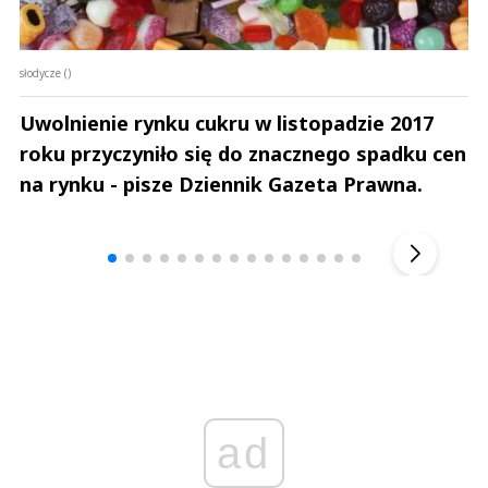
słodycze ()
Uwolnienie rynku cukru w listopadzie 2017
roku przyczyniło się do znacznego spadku cen
na rynku - pisze Dziennik Gazeta Prawna.
Andrzej i Marta Sterniccy
Marta i 
▶
ad