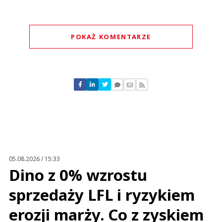
POKAŻ KOMENTARZE
Komentarze (
0
)
Nie znaleziono komentarzy
Zostaw swoje komentarze
Imię (Wymagane)
Anuluj
Prześlij komentarz
05.08.2026 / 15:33
Dino z 0% wzrostu
sprzedaży LFL i ryzykiem
erozji marży. Co z zyskiem