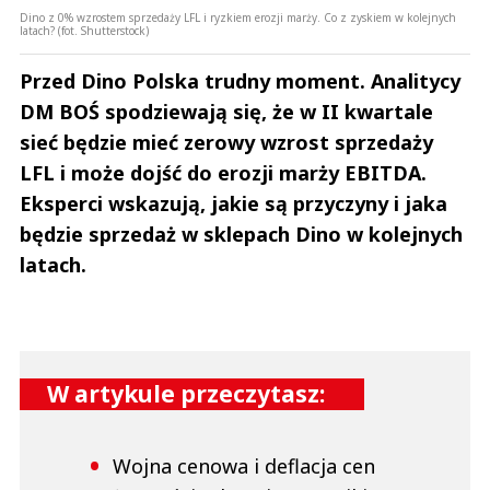
Dino z 0% wzrostem sprzedaży LFL i ryzkiem erozji marży. Co z zyskiem w kolejnych
latach? (fot. Shutterstock)
Przed Dino Polska trudny moment. Analitycy
DM BOŚ spodziewają się, że w II kwartale
sieć będzie mieć zerowy wzrost sprzedaży
LFL i może dojść do erozji marży EBITDA.
Eksperci wskazują, jakie są przyczyny i jaka
będzie sprzedaż w sklepach Dino w kolejnych
latach.
W artykule przeczytasz:
Wojna cenowa i deflacja cen