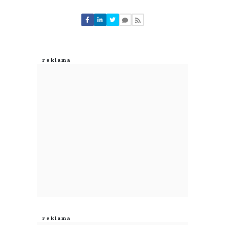
Komentarze (
0
)
Nie znaleziono komentarzy
Zostaw swoje komentarze
Imię (Wymagane)
Anuluj
Prześlij komentarz