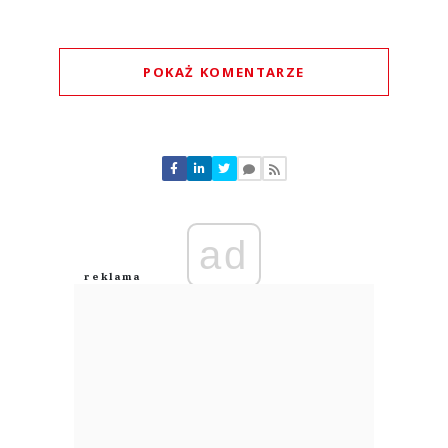
POKAŻ KOMENTARZE
Komentarze (
0
)
Nie znaleziono komentarzy
Zostaw swoje komentarze
Imię (Wymagane)
ad
Anuluj
Prześlij komentarz