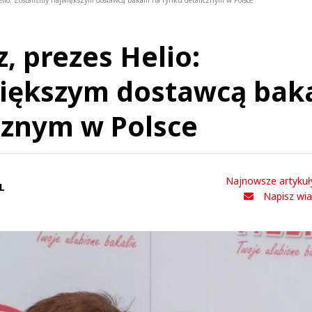
lio: Zostaliśmy największym dostawcą bakalii na rynku detalicznym w Polsce
, prezes Helio:
iększym dostawcą baka
cznym w Polsce
Najnowsze artykuł
L
Napisz wi