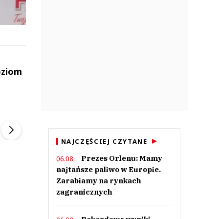
oziom
ek
Szefem być Sezon 2
Marcin Przybysz
▶
▶
NAJCZĘŚCIEJ CZYTANE
Prezes Orlenu: Mamy
06.08.
najtańsze paliwo w Europie.
Zarabiamy na rynkach
zagranicznych