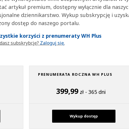
tać artykuł premium, dostępny wyłącznie dla naszy
jonalne dziennikarstwo. Wykup subskrypcję i uzysk
zony dostęp do naszego portalu.
wszystkie korzyści z prenumeraty WH Plus
dasz subskrybcję?
Zaloguj się.
PRENUMERATA ROCZNA WH PLUS
399,99
zł - 365 dni
Wykup dostęp