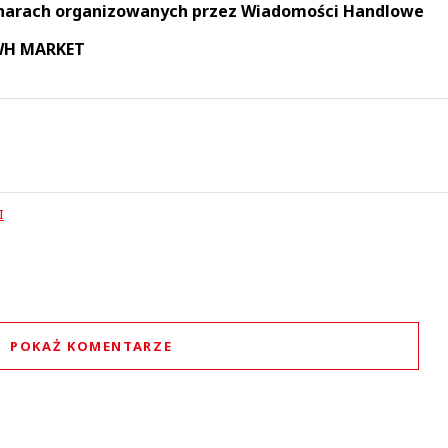
narach organizowanych przez Wiadomości Handlowe
 WH MARKET
I
POKAŻ KOMENTARZE
Komentarze (
0
)
Nie znaleziono komentarzy