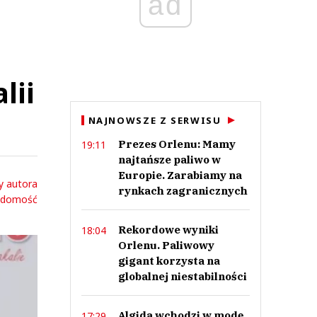
ad
lii
NAJNOWSZE Z SERWISU
Prezes Orlenu: Mamy
19:11
najtańsze paliwo w
Europie. Zarabiamy na
y autora
rynkach zagranicznych
adomość
Rekordowe wyniki
18:04
Orlenu. Paliwowy
gigant korzysta na
globalnej niestabilności
Algida wchodzi w modę.
17:29