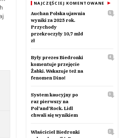
NAJCZĘŚCIEJ KOMENTOWANE
ch
Auchan Polska ujawnia
5
aj
wyniki za 2025 rok.
Przychody
przekroczyły 10,7 mld
zł
Były prezes Biedronki
4
komentuje przejęcie
Żabki. Wskazuje też na
fenomen Dino!
System kaucyjny po
3
raz pierwszy na
Pol‘and‘Rock. Lidl
chwali się wynikiem
Właściciel Biedronki
3