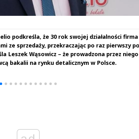
io podkreśla, że 30 rok swojej działalności firma
i ze sprzedaży, przekraczając po raz pierwszy p
eśla Leszek Wąsowicz – że prowadzona przez niego
cą bakalii na rynku detalicznym w Polsce.
drzej
Michał Stężalski
FineDiningWe
▶
▶