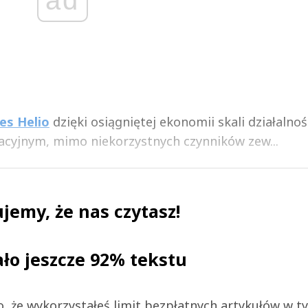
ad
es Helio
dzięki osiągniętej ekonomii skali działalnoś
acyjnym, mimo niekorzystnych czynników zew...
jemy, że nas czytasz!
ało jeszcze 92% tekstu
 to, że wykorzystałeś limit bezpłatnych artykułów w t