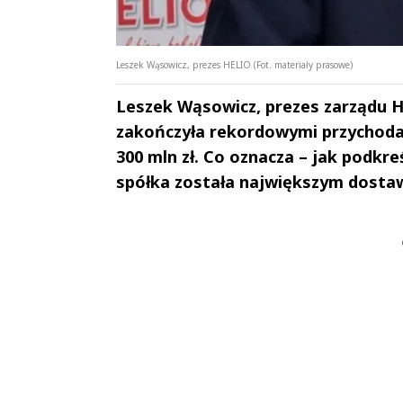
Leszek Wąsowicz, prezes HELIO (Fot. materiały prasowe)
Leszek Wąsowicz, prezes zarządu Hel
zakończyła rekordowymi przychodam
300 mln zł. Co oznacza – jak podkr
spółka została największym dostaw
Andrzej i Marta
Marta i An
Sterniccy
Sterniccy
▶
▶