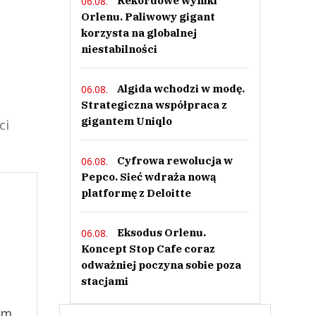
Rekordowe wyniki
06.08.
Orlenu. Paliwowy gigant
korzysta na globalnej
niestabilności
Algida wchodzi w modę.
06.08.
Strategiczna współpraca z
gigantem Uniqlo
ci
Cyfrowa rewolucja w
06.08.
Pepco. Sieć wdraża nową
platformę z Deloitte
Eksodus Orlenu.
06.08.
Koncept Stop Cafe coraz
odważniej poczyna sobie poza
stacjami
ym