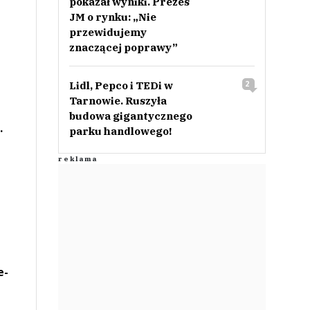
pokazał wyniki. Prezes
JM o rynku: „Nie
przewidujemy
znaczącej poprawy”
Lidl, Pepco i TEDi w
2
Tarnowie. Ruszyła
budowa gigantycznego
.
parku handlowego!
e-