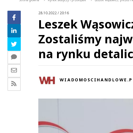
Strona główna
Rynek słodyczy i przekąsek
Leszek Wąsowicz, prezes He
>
>
28.10.2022 / 20:16
Leszek Wąsowicz
Zostaliśmy najw
na rynku detali
WIADOMOSCIHANDLOWE.P