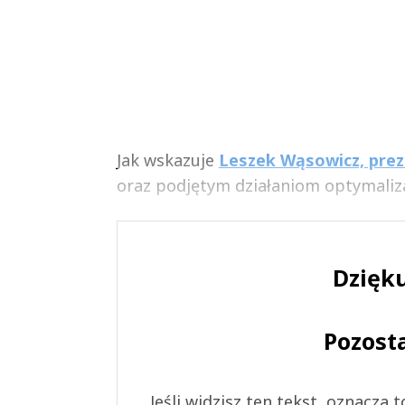
Jak wskazuje
Leszek Wąsowicz, prez
oraz podjętym działaniom optymaliz
Dzięku
Pozost
Jeśli widzisz ten tekst, oznacza