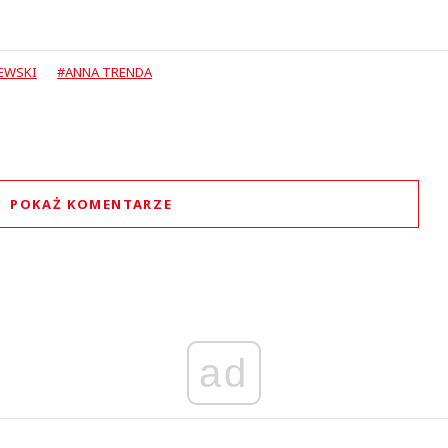
EWSKI
#ANNA TRENDA
POKAŻ KOMENTARZE
Komentarze (
0
)
Nie znaleziono komentarzy
staw swoje komentarze
Imię (Wymagane)
ad
Anuluj
Prześlij komentarz