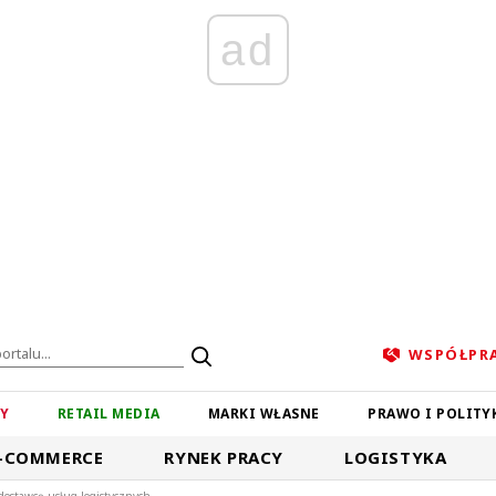
ad
WSPÓŁPR
ZY
RETAIL MEDIA
MARKI WŁASNE
PRAWO I POLITY
-COMMERCE
RYNEK PRACY
LOGISTYKA