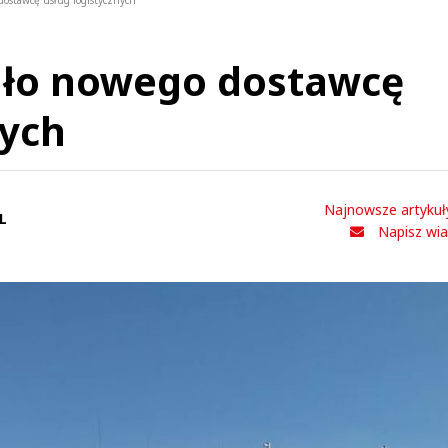
dostawcę usług logistycznych
ało nowego dostawcę
nych
Najnowsze artykuł
L
Napisz wi