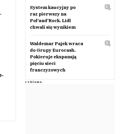
System kaucyjny po
3
.
raz pierwszy na
Pol‘and‘Rock. Lidl
chwali się wynikiem
Waldemar Pajek wraca
2
do Grupy Eurocash.
Pokieruje ekspansją
pięciu sieci
franczyzowych
e-