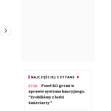
ek
Szefem być Sezon 2
Marcin Przybysz
▶
▶
NAJCZĘŚCIEJ CZYTANE
Poseł KO grzmi w
07.08.
sprawie systemu kaucyjnego.
“Zrobiliśmy z ludzi
śmieciarzy”