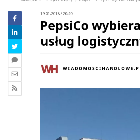
Strona główna
Rynek słodyczy i przekąsek
PepsiCo wybierało nowego 
>
>
19.01.2018 / 20:40
PepsiCo wybier
usług logistycz
WIADOMOSCIHANDLOWE.P