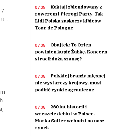
Koktajl zblendowany z
07.08.
17
rowerem i Pierogi Party. Tak
u...
Lidl Polska zaskoczy kibiców
Tour de Pologne
Obajtek: To Orlen
07.08.
powinien kupić Żabkę. Koncern
stracił dużą szansę?
Polskiej branży mięsnej
07.08.
nie wystarczy krajowy, musi
podbić rynki zagraniczne
ym
ch
260 lat historii i
07.08.
aj
wreszcie debiut w Polsce.
Marka Salter wchodzi na nasz
rynek