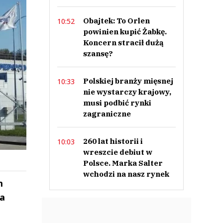
Obajtek: To Orlen
10:52
powinien kupić Żabkę.
Koncern stracił dużą
szansę?
Polskiej branży mięsnej
10:33
nie wystarczy krajowy,
musi podbić rynki
zagraniczne
260 lat historii i
10:03
wreszcie debiut w
Polsce. Marka Salter
wchodzi na nasz rynek
m
a