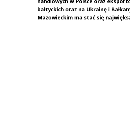
handlowych w Polsce oraz eksportow
bałtyckich oraz na Ukrainę i Bałk
Mazowieckim ma stać się najwięks
Andrzej i Marta
Marta i An
Sterniccy
Sterniccy
▶
▶