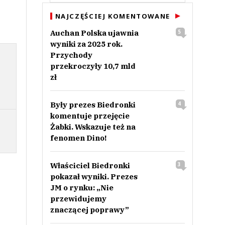
NAJCZĘŚCIEJ KOMENTOWANE
Auchan Polska ujawnia
5
wyniki za 2025 rok.
Przychody
przekroczyły 10,7 mld
zł
Były prezes Biedronki
4
komentuje przejęcie
Żabki. Wskazuje też na
fenomen Dino!
Właściciel Biedronki
3
pokazał wyniki. Prezes
JM o rynku: „Nie
przewidujemy
znaczącej poprawy”