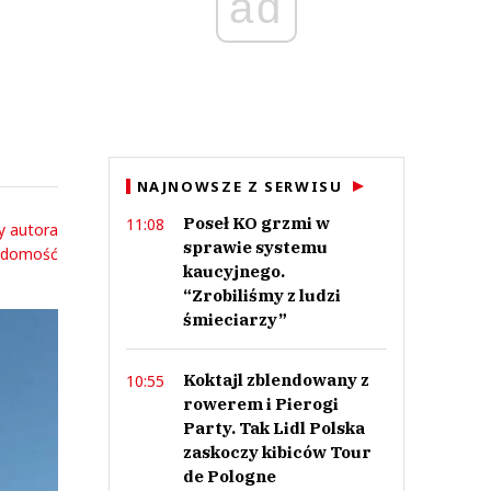
ad
NAJNOWSZE Z SERWISU
Poseł KO grzmi w
11:08
y autora
sprawie systemu
adomość
kaucyjnego.
“Zrobiliśmy z ludzi
śmieciarzy”
Koktajl zblendowany z
10:55
rowerem i Pierogi
Party. Tak Lidl Polska
zaskoczy kibiców Tour
de Pologne