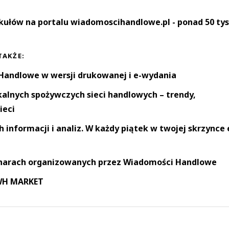
kułów na portalu wiadomoscihandlowe.pl - ponad 50 tys
TAKŻE:
andlowe w wersji drukowanej i e-wydania
okalnych spożywczych sieci handlowych – trendy,
ieci
informacji i analiz. W każdy piątek w twojej skrzynce 
narach organizowanych przez Wiadomości Handlowe
 WH MARKET