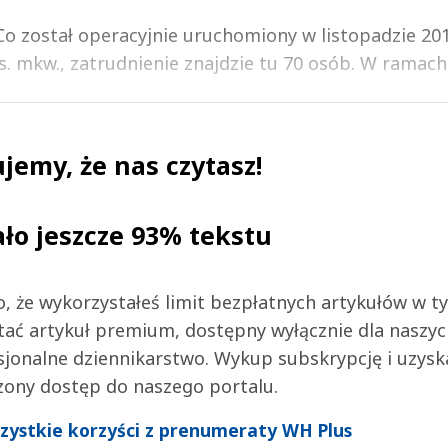
o został operacyjnie uruchomiony w listopadzie 20
s. mkw., zatrudnienie znajdzie tu 70 osób. W ramach 
jemy, że nas czytasz!
ało jeszcze 93% tekstu
 to, że wykorzystałeś limit bezpłatnych artykułów w t
tać artykuł premium, dostępny wyłącznie dla naszy
jonalne dziennikarstwo. Wykup subskrypcję i uzysk
zony dostęp do naszego portalu.
wszystkie korzyści z prenumeraty WH Plus