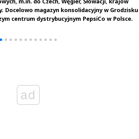
ych, m.in. do Czech, Węgier, Słowacji, krajów
any. Docelowo magazyn konsolidacyjny w Grodzisku
zym centrum dystrybucyjnym PepsiCo w Polsce.
drzej
Michał Stężalski
FineDiningWe
▶
▶
ad