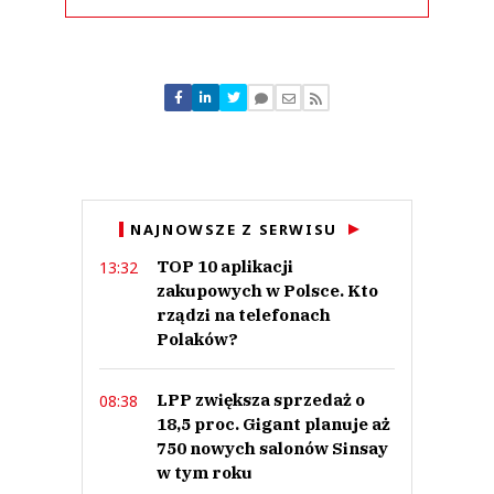
Komentarze (
0
)
Nie znaleziono komentarzy
Zostaw swoje komentarze
Imię (Wymagane)
Anuluj
NAJNOWSZE Z SERWISU
Prześlij komentarz
TOP 10 aplikacji
13:32
zakupowych w Polsce. Kto
rządzi na telefonach
Polaków?
LPP zwiększa sprzedaż o
08:38
18,5 proc. Gigant planuje aż
750 nowych salonów Sinsay
w tym roku