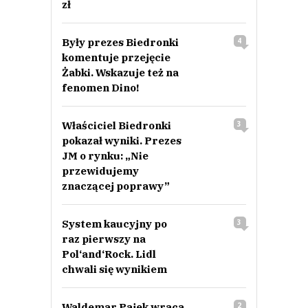
zł
Były prezes Biedronki
4
komentuje przejęcie
Żabki. Wskazuje też na
fenomen Dino!
Właściciel Biedronki
3
pokazał wyniki. Prezes
JM o rynku: „Nie
przewidujemy
znaczącej poprawy”
System kaucyjny po
3
raz pierwszy na
Pol‘and‘Rock. Lidl
chwali się wynikiem
Waldemar Pajek wraca
2