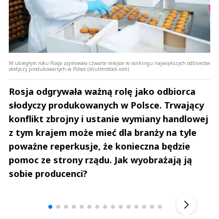
W ubiegłym roku Rosja zajmowała czwarte miejsce w rankingu największych odbiorców
słodyczy produkowanych w Polsce (shutterstock.com)
Rosja odgrywała ważną rolę jako odbiorca
słodyczy produkowanych w Polsce. Trwający
konflikt zbrojny i ustanie wymiany handlowej
z tym krajem może mieć dla branży na tyle
poważne reperkusje, że konieczna będzie
pomoc ze strony rządu. Jak wyobrażają ją
sobie producenci?
Andrzej i Marta Sterniccy
Marta i 
▶