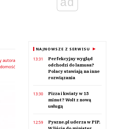
ad
NAJNOWSZE Z SERWISU
Perfekcyjny wygląd
13:31
y autora
odchodzi do lamusa?
adomość
Polacy stawiają na inne
rozwiązania
Pizza i kwiaty w 15
13:30
minut? Wolt z nową
usługą
Pyszne.pl uderza w PIP.
12:59
W liście do minister