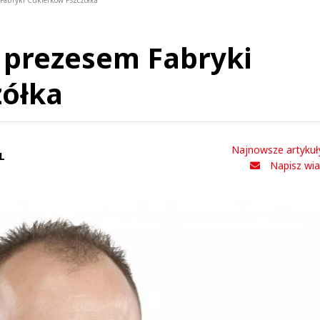
Fabryki Cukierków Pszczółka
 prezesem Fabryki
zółka
Najnowsze artykuł
L
Napisz wi