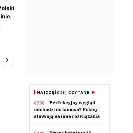
Polski
inie.
a
ek
Szefem być Sezon 2
Marcin Przybysz
▶
▶
NAJCZĘŚCIEJ CZYTANE
Perfekcyjny wygląd
07.08.
odchodzi do lamusa? Polacy
stawiają na inne rozwiązania
Pizza i kwiaty w 15