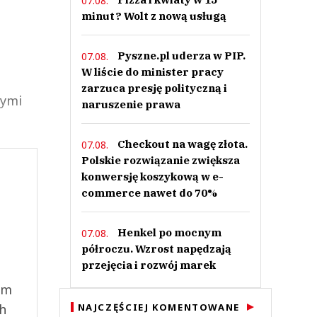
07.08.
minut? Wolt z nową usługą
Pyszne.pl uderza w PIP.
07.08.
W liście do minister pracy
zarzuca presję polityczną i
nymi
naruszenie prawa
Checkout na wagę złota.
07.08.
Polskie rozwiązanie zwiększa
konwersję koszykową w e-
commerce nawet do 70%
Henkel po mocnym
07.08.
półroczu. Wzrost napędzają
przejęcia i rozwój marek
ym
ch
NAJCZĘŚCIEJ KOMENTOWANE