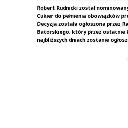
Robert Rudnicki został nominowany 
Cukier do pełnienia obowiązków pre
Decyzja została ogłoszona przez Ra
Batorskiego, który przez ostatnie 
najbliższych dniach zostanie ogłos
Andrzej i Marta
Marta i An
Sterniccy
Sterniccy
▶
▶