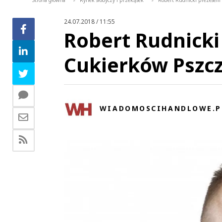
Strona główna
Rynek słodyczy i przekąsek
Robert Rudnicki prezesem 
>
>
24.07.2018 / 11:55
Robert Rudnicki
Cukierków Pszc
WIADOMOSCIHANDLOWE.P