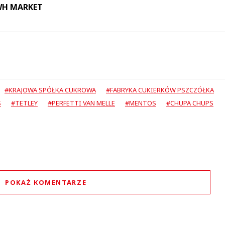
 WH MARKET
#KRAJOWA SPÓŁKA CUKROWA
#FABRYKA CUKIERKÓW PSZCZÓŁKA
S
#TETLEY
#PERFETTI VAN MELLE
#MENTOS
#CHUPA CHUPS
POKAŻ KOMENTARZE
Komentarze (
1
)