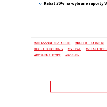
Rabat 30% na wybrane raporty
#ALEKSANDER BATORSKI
#ROBERT RUDNICKI
#HORTEX HOLDING
#GELLWE
#VITAX FOOD
#ROSHEN EUROPE
#ROSHEN