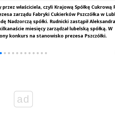
przez właściciela, czyli Krajową Spółkę Cukrową 
zesa zarządu Fabryki Cukierków Pszczółka w Lubl
dę Nadzorczą spółki. Rudnicki zastąpił Aleksandr
kilkanaście miesięcy zarządzał lubelską spółką. W
zony konkurs na stanowisko prezesa Pszczółki.
drzej
Michał Stężalski
FineDiningWe
▶
▶
ad