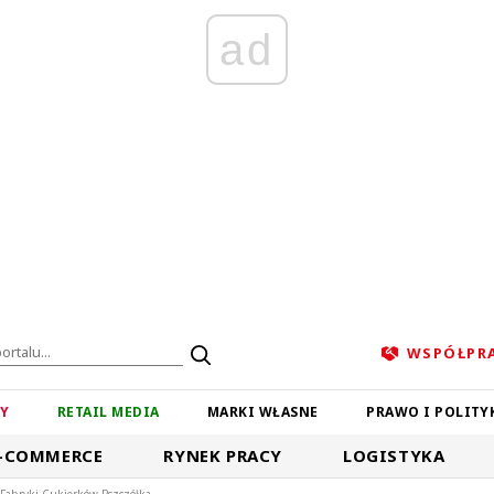
ad
WSPÓŁPR
ZY
RETAIL MEDIA
MARKI WŁASNE
PRAWO I POLITY
-COMMERCE
RYNEK PRACY
LOGISTYKA