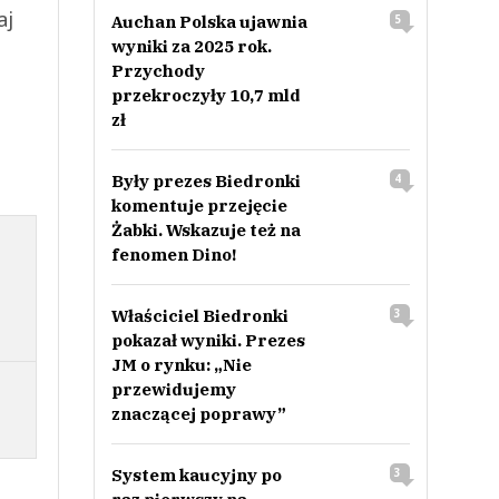
aj
Auchan Polska ujawnia
5
wyniki za 2025 rok.
Przychody
przekroczyły 10,7 mld
zł
Były prezes Biedronki
4
komentuje przejęcie
Żabki. Wskazuje też na
fenomen Dino!
Właściciel Biedronki
3
pokazał wyniki. Prezes
JM o rynku: „Nie
przewidujemy
znaczącej poprawy”
System kaucyjny po
3