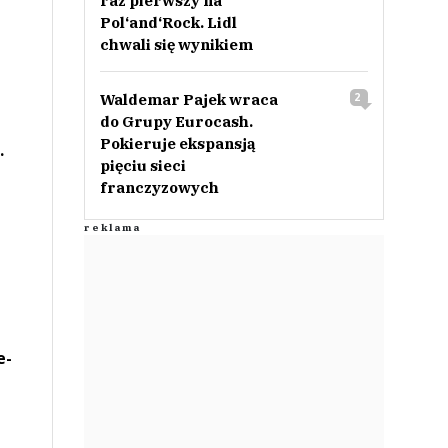
raz pierwszy na
Pol‘and‘Rock. Lidl
chwali się wynikiem
Waldemar Pajek wraca
2
do Grupy Eurocash.
Pokieruje ekspansją
.
pięciu sieci
franczyzowych
e-