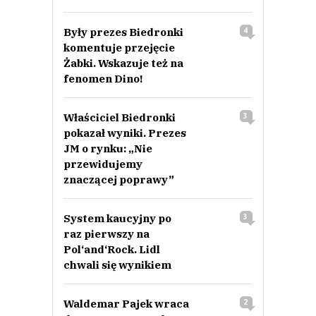
Były prezes Biedronki
4
komentuje przejęcie
Żabki. Wskazuje też na
fenomen Dino!
Właściciel Biedronki
3
pokazał wyniki. Prezes
JM o rynku: „Nie
przewidujemy
znaczącej poprawy”
System kaucyjny po
3
raz pierwszy na
Pol‘and‘Rock. Lidl
chwali się wynikiem
Waldemar Pajek wraca
2