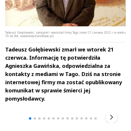
Tadeusz Gołębiewski, założyciel i właściciel firmy Tago zmarł 21 czerwca 2022 r. w wieku
79 lat (fot. wiadomoscihandlowe.pl)
Tadeusz Gołębiewski zmarł we wtorek 21
czerwca. Informację tę potwierdziła
Agnieszka Gawińska, odpowiedzialna za
kontakty z mediami w Tago. Dziś na stronie
internetowej firmy ma zostać opublikowany
komunikat w sprawie śmierci jej
pomysłodawcy.
Andrzej i Marta Sterniccy
Marta i 
▶