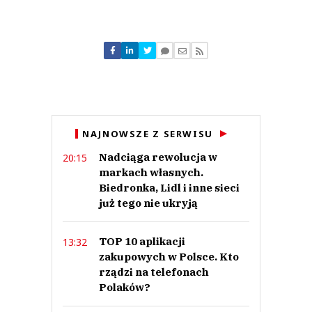
Komentarze (
0
)
Nie znaleziono komentarzy
Zostaw swoje komentarze
Imię (Wymagane)
Anuluj
NAJNOWSZE Z SERWISU
Prześlij komentarz
Nadciąga rewolucja w
20:15
markach własnych.
Biedronka, Lidl i inne sieci
już tego nie ukryją
TOP 10 aplikacji
13:32
zakupowych w Polsce. Kto
rządzi na telefonach
Polaków?