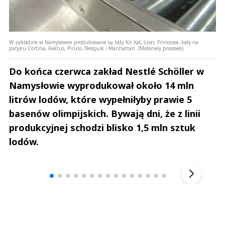
W zakładzie w Namysłowie produkowane są lody Kit Kat, Lion, Princessa, lody na
patyku Cortina, Kaktus, Pirulo, Nesquik i Manhattan. (Materiały prasowe)
Do końca czerwca zakład Nestlé Schöller w
Namysłowie wyprodukował około 14 mln
litrów lodów, które wypełniłyby prawie 5
basenów olimpijskich. Bywają dni, że z linii
produkcyjnej schodzi blisko 1,5 mln sztuk
lodów.
Andrzej i Marta Sterniccy
Marta i 
▶