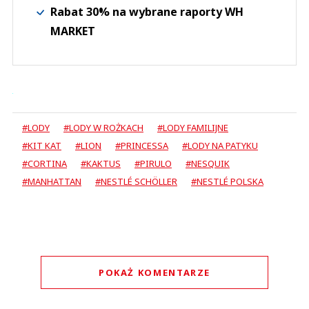
Rabat 30% na wybrane raporty WH
MARKET
#LODY
#LODY W ROŻKACH
#LODY FAMILIJNE
#KIT KAT
#LION
#PRINCESSA
#LODY NA PATYKU
#CORTINA
#KAKTUS
#PIRULO
#NESQUIK
#MANHATTAN
#NESTLÉ SCHÖLLER
#NESTLÉ POLSKA
POKAŻ KOMENTARZE