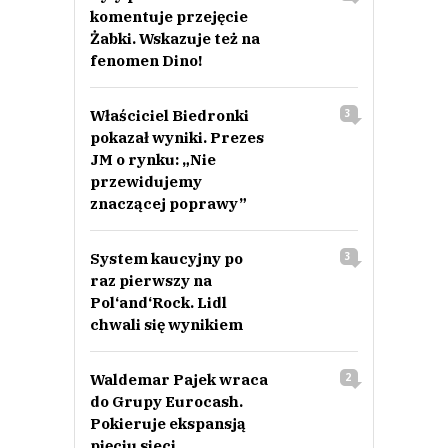
komentuje przejęcie
Żabki. Wskazuje też na
fenomen Dino!
Właściciel Biedronki
3
pokazał wyniki. Prezes
JM o rynku: „Nie
przewidujemy
znaczącej poprawy”
System kaucyjny po
3
raz pierwszy na
Pol‘and‘Rock. Lidl
chwali się wynikiem
Waldemar Pajek wraca
2
do Grupy Eurocash.
Pokieruje ekspansją
pięciu sieci