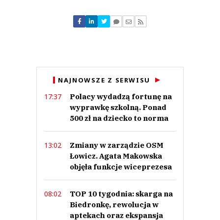
Komentarze (
0
)
Nie znaleziono komentarzy
Zostaw swoje komentarze
Imię (Wymagane)
Anuluj
NAJNOWSZE Z SERWISU
Prześlij komentarz
Polacy wydadzą fortunę na
17:37
wyprawkę szkolną. Ponad
500 zł na dziecko to norma
Zmiany w zarządzie OSM
13:02
Łowicz. Agata Makowska
objęła funkcje wiceprezesa
TOP 10 tygodnia: skarga na
08:02
Biedronkę, rewolucja w
aptekach oraz ekspansja