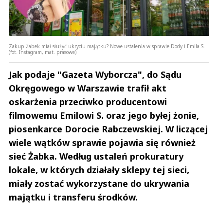
Zakup Żabek miał służyć ukryciu majątku? Nowe ustalenia w sprawie Dody i Emila S.
(fot. Instagram, mat. prasowe)
Jak podaje "Gazeta Wyborcza", do Sądu
Okręgowego w Warszawie trafił akt
oskarżenia przeciwko producentowi
filmowemu Emilowi S. oraz jego byłej żonie,
piosenkarce Dorocie Rabczewskiej. W liczącej
wiele wątków sprawie pojawia się również
sieć Żabka. Według ustaleń prokuratury
lokale, w których działały sklepy tej sieci,
miały zostać wykorzystane do ukrywania
majątku i transferu środków.