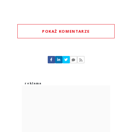
POKAŻ KOMENTARZE
Komentarze (
0
)
Nie znaleziono komentarzy
Zostaw swoje komentarze
Imię (Wymagane)
Anuluj
Prześlij komentarz