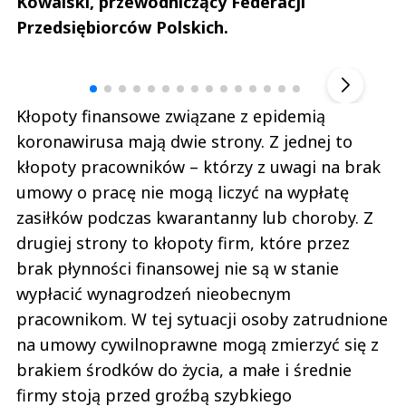
Kowalski, przewodniczący Federacji
Przedsiębiorców Polskich.
Andrzej i Marta Sterniccy
Michał S
▶
Kłopoty finansowe związane z epidemią
koronawirusa mają dwie strony. Z jednej to
kłopoty pracowników – którzy z uwagi na brak
umowy o pracę nie mogą liczyć na wypłatę
zasiłków podczas kwarantanny lub choroby. Z
drugiej strony to kłopoty firm, które przez
brak płynności finansowej nie są w stanie
wypłacić wynagrodzeń nieobecnym
pracownikom. W tej sytuacji osoby zatrudnione
na umowy cywilnoprawne mogą zmierzyć się z
brakiem środków do życia, a małe i średnie
firmy stoją przed groźbą szybkiego