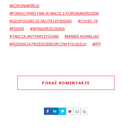
#KORONAWIRUS
#POMOC PAŃSTWA W WALCE Z KORONAWIRUSEM
#GOSPODARCZE SKUTKI EPIDEMII
#COVID-19
#PENSJE
#WYNAGRODZENIA
#TARCZA ANTYKRYZYSOWA
#MAREK KOWALSKI
#FEDERACJA PRZEDSIĘBIORCÓW POLSKICH
#FPP
POKAŻ KOMENTARZE
Komentarze (
0
)
Nie znaleziono komentarzy
Zostaw swoje komentarze
Imię (Wymagane)