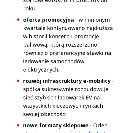
stanowi wzrost o 11 proc. rok do
roku.
oferta promocyjna
- w minionym
kwartale kontynuowano najdłuższą
w historii koncernu promocję
paliwową, którą rozszerzono
również o preferencyjne stawki na
ładowanie samochodów
elektrycznych.
rozwój infrastruktury e-mobility
-
spółka sukcesywnie rozbudowuje
sieć szybkich ładowarek EV na
wszystkich kluczowych rynkach
swojej obecności.
nowe formaty sklepowe
- Orlen