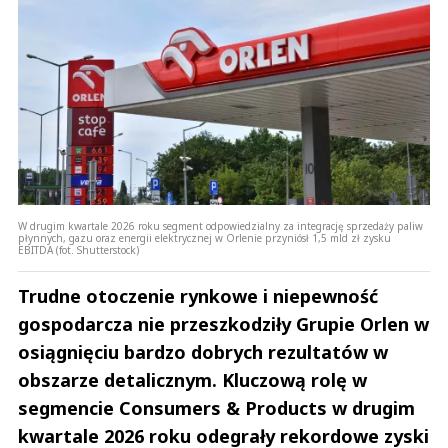
W drugim kwartale 2026 roku segment odpowiedzialny za integrację sprzedaży paliw
płynnych, gazu oraz energii elektrycznej w Orlenie przyniósł 1,5 mld zł zysku
EBITDA (fot. Shutterstock)
Trudne otoczenie rynkowe i niepewność
gospodarcza nie przeszkodziły Grupie Orlen w
osiągnięciu bardzo dobrych rezultatów w
obszarze detalicznym. Kluczową rolę w
segmencie Consumers & Products w drugim
kwartale 2026 roku odegrały rekordowe zyski