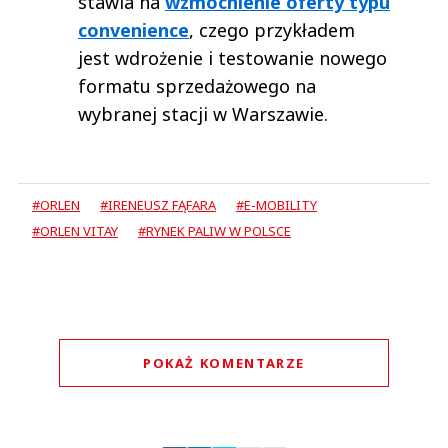
stawia na
wzmocnienie oferty typu
convenience
, czego przykładem
jest wdrożenie i testowanie nowego
formatu sprzedażowego na
wybranej stacji w Warszawie.
#ORLEN
#IRENEUSZ FĄFARA
#E-MOBILITY
#ORLEN VITAY
#RYNEK PALIW W POLSCE
POKAŻ KOMENTARZE
Komentarze (
0
)