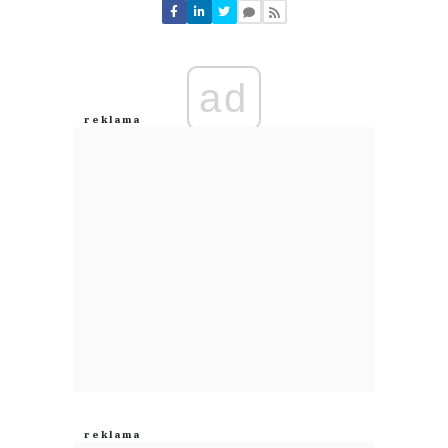
Nie znaleziono komentarzy
Zostaw swoje komentarze
Imię (Wymagane)
ad
Anuluj
Prześlij komentarz