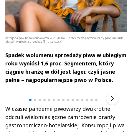
Kategoria piw bezalkoholowych w 2020 roku przekroczyła symboliczny próg miliarda
złotych wartości sprzedaży (Shutterstock)
Spadek wolumenu sprzedaży piwa w ubiegłym
roku wyniósł 1,6 proc. Segmentem, który
ciągnie branżę w dół jest lager, czyli jasne
pełne – najpopularniejsze piwo w Polsce.
Andrzej i Marta Sterniccy
Marta i 
▶
W czasie pandemii piwowarzy dwukrotne
odczuli wielomiesięczne zamrożenie branży
gastronomiczno-hotelarskiej. Konsumpcji piwa