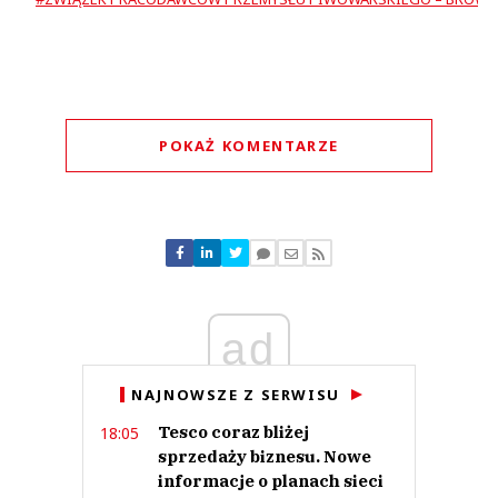
POKAŻ KOMENTARZE
Komentarze (
5
)
ad
Janick
20.02.2021 / 14:25
This comment was minimized by the moderator on the site
NAJNOWSZE Z SERWISU
Spadek sprzedaży lagera... Bo ludzie posmakowali lepszych piw niż wasze
Tesco coraz bliżej
18:05
koncernowe siuśki. Woda z dodatkiem piwa.
sprzedaży biznesu. Nowe
Janick
informacje o planach sieci
Odpowiedz