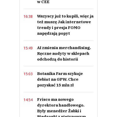
w CEE
0
0
Wszyscy już to kupili, więc ja
16:38
też muszę Jak internetowe
trendy i presja FOMO
napędzają popyt
Macczo
AI zmienia merchandising.
15:49
20.02.2021 / 11:45
Ręczne audyty w sklepach
This comment was minimized by the moderator on the site
odchodzą do historii
No ja robię co mogę...?
Macczo
Botanika Farm szykuje
15:03
Odpowiedz
debiut na GPW. Chce
0
pozyskać 15 mln zł
0
Frisco ma nowego
14:54
dyrektora handlowego.
Były menedżer Żabki i
Biedronki z nietypowym