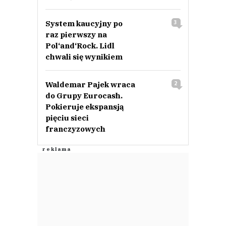
System kaucyjny po
3
raz pierwszy na
Pol‘and‘Rock. Lidl
chwali się wynikiem
Waldemar Pajek wraca
2
do Grupy Eurocash.
Pokieruje ekspansją
pięciu sieci
franczyzowych