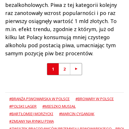
bezalkoholowych. Piwa z tej kategorii kolejny
raz zanotowały wzrost popularności i po raz
pierwszy osiągnęły wartość 1 mld złotych. To
m.in. efekt trendu, zgodnie z którym, już od
kilku lat Polacy konsumują mniej czystego
alkoholu pod postacią piwa, umacniając tym
samym pozycję piw bez procentów.
1
2
#BRANŻA PIWOWARSKA W POLSCE
#BROWARY W POLSCE
#POLSKI LAGER
#MIESZKO MUSIAŁ
#BARTŁOMIEJ MORZYCKI
#MARCIN CYGANIAK
#ZMIANY NA RYNKU PIWA
#ZWIĄZEK PRACODAWCÓW PRZEMYSŁU PIWOWARSKIEGO – BROWAR