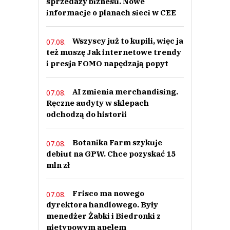
sprzedaży biznesu. Nowe
informacje o planach sieci w CEE
0
0
Wszyscy już to kupili, więc ja
07.08.
też muszę Jak internetowe trendy
i presja FOMO napędzają popyt
AI zmienia merchandising.
07.08.
Kk&d
Ręczne audyty w sklepach
20.02.2021 / 01:24
odchodzą do historii
This comment was minimized by the moderator on the site
Nie widać. W JMD top marki ciągle po 1.99/puszkę.
Botanika Farm szykuje
07.08.
Kk&d
Odpowiedz
debiut na GPW. Chce pozyskać 15
mln zł
0
0
Frisco ma nowego
07.08.
Nie znaleziono komentarzy
dyrektora handlowego. Były
Zostaw swoje komentarze
menedżer Żabki i Biedronki z
Imię (Wymagane)
nietypowym apelem