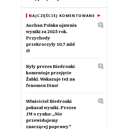
NAJCZĘŚCIEJ KOMENTOWANE
Anuluj
Auchan Polska ujawnia
5
Prześlij komentarz
wyniki za 2025 rok.
Przychody
przekroczyły 10,7 mld
zł
Były prezes Biedronki
4
komentuje przejęcie
Żabki. Wskazuje też na
fenomen Dino!
Właściciel Biedronki
3
pokazał wyniki. Prezes
JM o rynku: „Nie
przewidujemy
znaczącej poprawy”