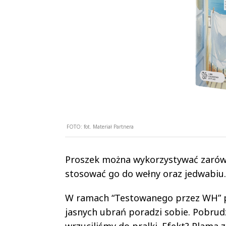
FOTO:
fot. Materiał Partnera
Proszek można wykorzystywać zarówno
stosować go do wełny oraz jedwabiu
W ramach “Testowanego przez WH” pos
jasnych ubrań poradzi sobie. Pobru
wrzuciliśmy do pralki. Efekt? Plama 