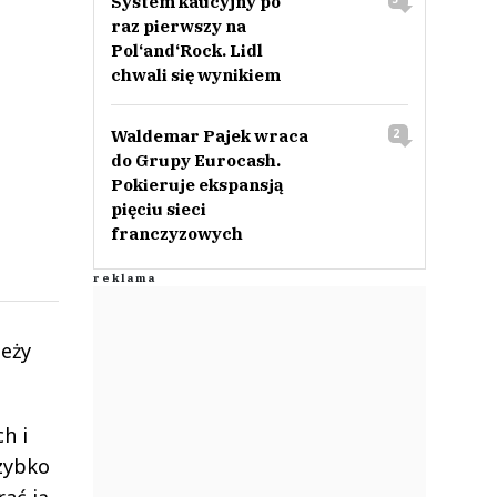
System kaucyjny po
raz pierwszy na
Pol‘and‘Rock. Lidl
chwali się wynikiem
Waldemar Pajek wraca
2
do Grupy Eurocash.
Pokieruje ekspansją
pięciu sieci
franczyzowych
leży
h i
zybko
rać ją