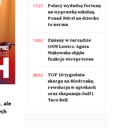
Polacy wydadzą fortunę
17:37
na wyprawkę szkolną.
Ponad 500 zł na dziecko
to norma
Zmiany w zarządzie
13:02
OSM Łowicz. Agata
Makowska objęła
funkcje wiceprezesa
TOP 10 tygodnia:
08:02
skarga na Biedronkę,
rewolucja w aptekach
oraz ekspansja Gulf i
Taco Bell
, ale
ych