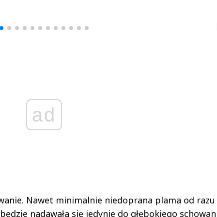
Michał Stężalski
FineDiningWe
▶
▶
ad
zwanie. Nawet minimalnie niedoprana plama od razu
 będzie nadawała się jedynie do głębokiego schowan