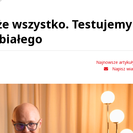
o
e wszystko. Testujemy
 białego
Najnowsze artykuł
Napisz wi