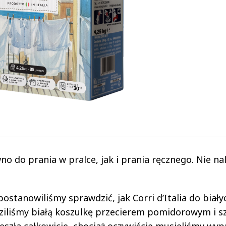
 do prania w pralce, jak i prania ręcznego. Nie na
.
tanowiliśmy sprawdzić, jak Corri d’Italia do białyc
dziliśmy białą koszulkę przecierem pomidorowym i s
zeszła całkowicie, chociaż oczywiście musieliśmy wyp