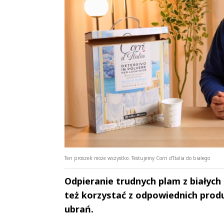
Ten proszek może wszystko. Testujemy Corri d’Italia do białego
Odpieranie trudnych plam z białych 
też korzystać z odpowiednich produ
ubrań.
Andrzej i Marta
Marta i An