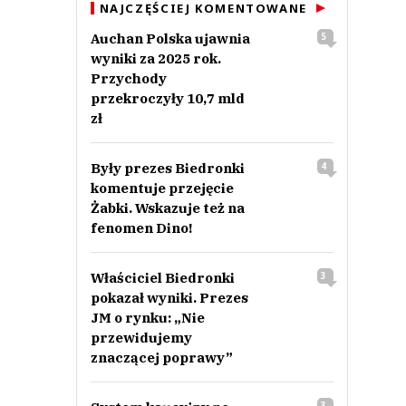
NAJCZĘŚCIEJ KOMENTOWANE
Auchan Polska ujawnia
5
wyniki za 2025 rok.
Przychody
przekroczyły 10,7 mld
zł
Były prezes Biedronki
4
komentuje przejęcie
Żabki. Wskazuje też na
fenomen Dino!
Właściciel Biedronki
3
pokazał wyniki. Prezes
JM o rynku: „Nie
przewidujemy
znaczącej poprawy”
3