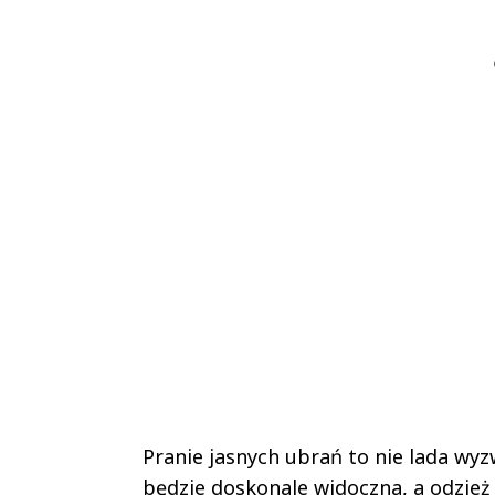
Sterniccy
Sterniccy
▶
▶
Pranie jasnych ubrań to nie lada wy
będzie doskonale widoczna, a odzież