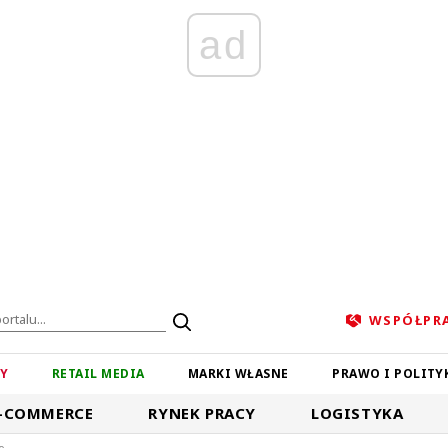
ad
WSPÓŁPR
ZY
RETAIL MEDIA
MARKI WŁASNE
PRAWO I POLITY
-COMMERCE
RYNEK PRACY
LOGISTYKA