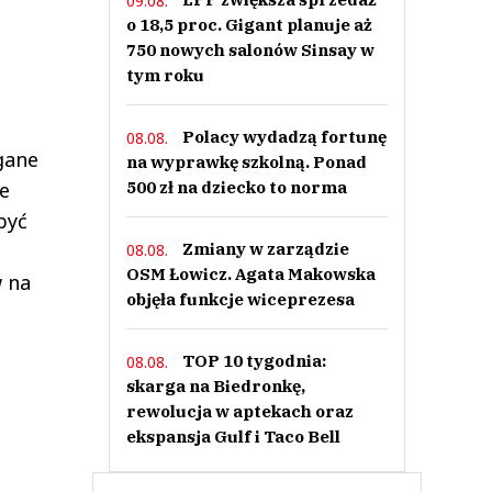
09.08.
o 18,5 proc. Gigant planuje aż
750 nowych salonów Sinsay w
tym roku
Polacy wydadzą fortunę
08.08.
ągane
na wyprawkę szkolną. Ponad
500 zł na dziecko to norma
ie
być
Zmiany w zarządzie
08.08.
OSM Łowicz. Agata Makowska
w na
objęła funkcje wiceprezesa
TOP 10 tygodnia:
08.08.
skarga na Biedronkę,
rewolucja w aptekach oraz
ekspansja Gulf i Taco Bell