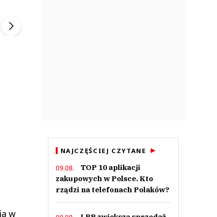
ek
Szefem być Sezon 2
Marcin Przybysz
▶
▶
NAJCZĘŚCIEJ CZYTANE
TOP 10 aplikacji
09.08.
zakupowych w Polsce. Kto
rządzi na telefonach Polaków?
ia w
LPP zwiększa sprzedaż