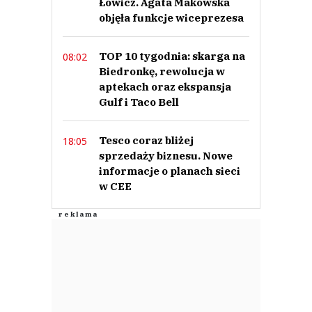
Łowicz. Agata Makowska
objęła funkcje wiceprezesa
Anuluj
Prześlij komentarz
TOP 10 tygodnia: skarga na
08:02
Biedronkę, rewolucja w
aptekach oraz ekspansja
Gulf i Taco Bell
Tesco coraz bliżej
18:05
sprzedaży biznesu. Nowe
informacje o planach sieci
w CEE