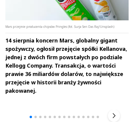
Mars przejmie producenta chipsów Pringles (fot. Surja Sen Das Raj/Unsplash)
14 sierpnia koncern Mars, globalny gigant
spożywczy, ogłosił przejęcie spółki Kellanova,
jednej z dwóch firm powstałych po podziale
Kellogg Company. Transakcja, o wartości
prawie 36 miliardów dolarów, to największe
przejęcie w historii branży żywności
pakowanej.
Andrzej i Marta Sterniccy
Marta i 
▶