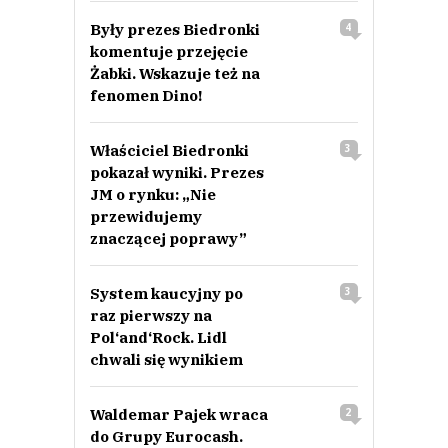
Były prezes Biedronki
4
komentuje przejęcie
Żabki. Wskazuje też na
fenomen Dino!
Właściciel Biedronki
3
pokazał wyniki. Prezes
JM o rynku: „Nie
przewidujemy
znaczącej poprawy”
System kaucyjny po
3
raz pierwszy na
Pol‘and‘Rock. Lidl
chwali się wynikiem
Waldemar Pajek wraca
2
do Grupy Eurocash.