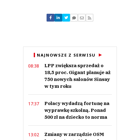
Komentarze (
1
)
Lukasz
27.08.2024 / 09:39
NAJNOWSZE Z SERWISU
This comment was minimized by the moderator on the site
LPP zwiększa sprzedaż o
08:38
Świadoma decyzja to również przeszkolenie z prawa ( ile stron ma umowa i
jakie klauzule?) oraz możliwość posłuchania tych, którzy kiedyś byli
18,5 proc. Gigant planuje aż
franczyzobiorcami.
750 nowych salonów Sinsay
Lukasz
w tym roku
Odpowiedz
184
Polacy wydadzą fortunę na
17:37
183
wyprawkę szkolną. Ponad
500 zł na dziecko to norma
Nie znaleziono komentarzy
Zostaw swoje komentarze
Imię (Wymagane)
Zmiany w zarządzie OSM
13:02