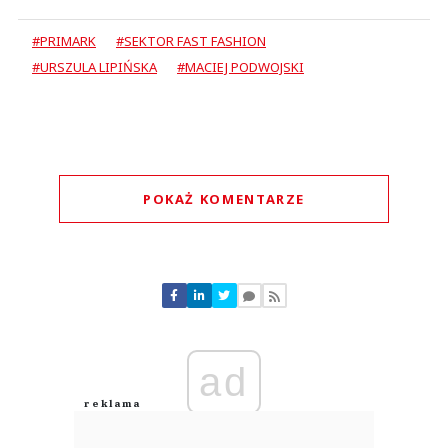
#PRIMARK
#SEKTOR FAST FASHION
#URSZULA LIPIŃSKA
#MACIEJ PODWOJSKI
POKAŻ KOMENTARZE
Komentarze (
0
)
Nie znaleziono komentarzy
Zostaw swoje komentarze
Imię (Wymagane)
ad
Anuluj
Prześlij komentarz