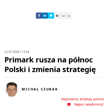
Komentarze (
0
)
Nie znaleziono komentarzy
Zostaw swoje komentarze
Imię (Wymagane)
Anuluj
Prześlij komentarz
22.07.2026 / 12:34
Primark rusza na północ
Polski i zmienia strategię
MICHAŁ CZUBAK
Najnowsze artykuły autora
Napisz wiadomość