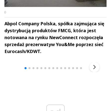
()
Abpol Company Polska, spółka zajmująca się
dystrybucją produktów FMCG, która jest
notowana na rynku NewConnect rozpoczęła
sprzedaż prezerwatyw You&Me poprzez sieć
Eurocash/KDWT.
Andrzej i Marta Sterniccy
Marta i 
▶