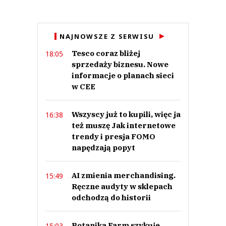
Anuluj
NAJNOWSZE Z SERWISU
Prześlij komentarz
Tesco coraz bliżej
18:05
sprzedaży biznesu. Nowe
informacje o planach sieci
w CEE
Wszyscy już to kupili, więc ja
16:38
też muszę Jak internetowe
trendy i presja FOMO
napędzają popyt
AI zmienia merchandising.
15:49
Ręczne audyty w sklepach
odchodzą do historii
Botanika Farm szykuje
15:03