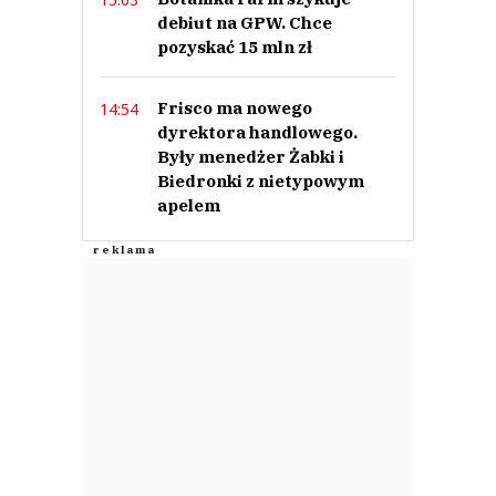
debiut na GPW. Chce
pozyskać 15 mln zł
Frisco ma nowego
14:54
dyrektora handlowego.
Były menedżer Żabki i
Biedronki z nietypowym
apelem