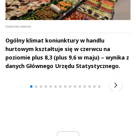
(materiały własne)
Ogólny klimat koniunktury w handlu
hurtowym kształtuje się w czerwcu na
poziomie plus 8,3 (plus 9,6 w maju) – wynika z
danych Głównego Urzędu Statystycznego.
Andrzej i Marta Sterniccy
Marta i 
▶