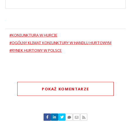
#KONIUNKTURA W HURCIE
#OGÓLNY KLIMAT KONIUNKTURY W HANDLU HURTOWYM
#RYNEK HURTOWY W POLSCE
POKAŻ KOMENTARZE
Komentarze (
0
)
Nie znaleziono komentarzy
Zostaw swoje komentarze
Imię (Wymagane)