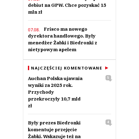
debiut na GPW. Chce pozyskać 15
mln zł
Frisco ma nowego
07.08.
dyrektora handlowego. Były
menedżer Żabki i Biedronki z
nietypowym apelem
NAJCZĘŚCIEJ KOMENTOWANE
Auchan Polska ujawnia
5
wyniki za 2025 rok.
Przychody
przekroczyły 10,7 mld
zł
Były prezes Biedronki
4
komentuje przejęcie
Żabki. Wskazuje też na