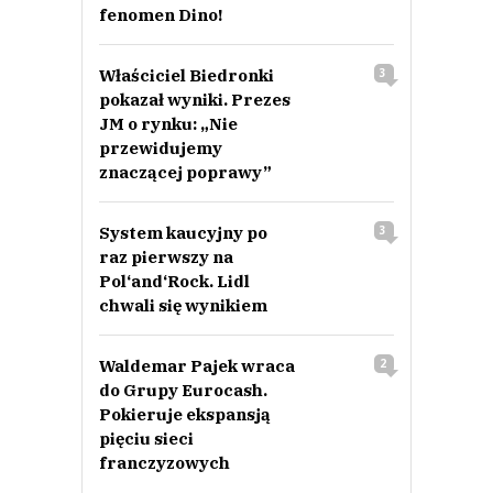
fenomen Dino!
Właściciel Biedronki
3
pokazał wyniki. Prezes
JM o rynku: „Nie
przewidujemy
znaczącej poprawy”
System kaucyjny po
3
raz pierwszy na
Pol‘and‘Rock. Lidl
chwali się wynikiem
Waldemar Pajek wraca
2
do Grupy Eurocash.
Pokieruje ekspansją
pięciu sieci
franczyzowych