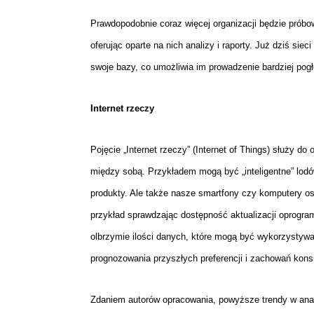
Prawdopodobnie coraz więcej organizacji będzie prób
oferując oparte na nich analizy i raporty. Już dziś siec
swoje bazy, co umożliwia im prowadzenie bardziej pog
Internet rzeczy
Pojęcie „Internet rzeczy” (Internet of Things) służy do 
między sobą. Przykładem mogą być „inteligentne” lodó
produkty. Ale także nasze smartfony czy komputery os
przykład sprawdzając dostępność aktualizacji oprogram
olbrzymie ilości danych, które mogą być wykorzystyw
prognozowania przyszłych preferencji i zachowań kon
Zdaniem autorów opracowania, powyższe trendy w anal