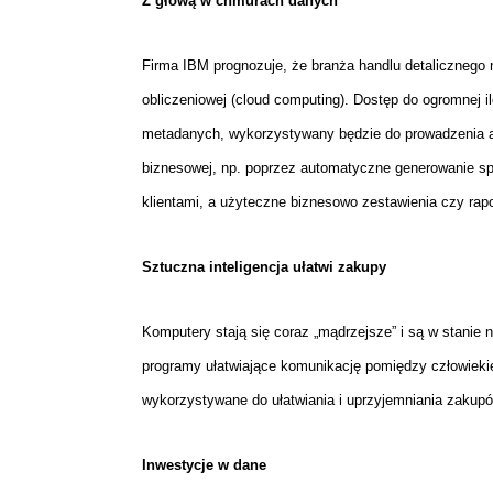
Z głową w chmurach danych
Firma IBM prognozuje, że branża handlu detalicznego n
obliczeniowej (cloud computing). Dostęp do ogromnej
metadanych, wykorzystywany będzie do prowadzenia ana
biznesowej, np. poprzez automatyczne generowanie sp
klientami, a użyteczne biznesowo zestawienia czy rap
Sztuczna inteligencja ułatwi zakupy
Komputery stają się coraz „mądrzejsze” i są w stanie 
programy ułatwiające komunikację pomiędzy człowiekie
wykorzystywane do ułatwiania i uprzyjemniania zakup
Inwestycje w dane