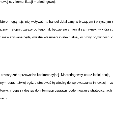
enowej czy komunikacji marketingowej.
 które mogą najsilniej wpływać na handel detaliczny w bieżącym i przyszłym 
cznym stopniu zależy od tego, jak będzie się zmieniał sam rynek, w którą st
jak rozwiązywane będą kwestie własności intelektualnej, ochrony prywatności 
 przesądzał o przewadze konkurencyjnej. Marketingowcy coraz lepiej znają
znym coraz łatwiej będzie stosować tę wiedzę do wprowadzania innowacji – 
owych. Lepszy dostęp do informacji usprawni podejmowanie strategicznych d
olach.