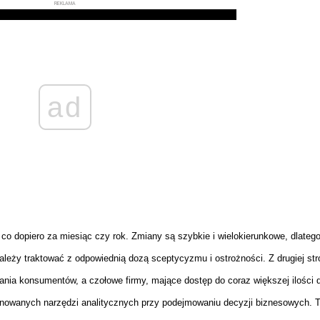
REKLAMA
ad
 co dopiero za miesiąc czy rok. Zmiany są szybkie i wielokierunkowe, dlateg
leży traktować z odpowiednią dozą sceptycyzmu i ostrożności. Z drugiej str
wania konsumentów, a czołowe firmy, mające dostęp do coraz większej ilości 
inowanych narzędzi analitycznych przy podejmowaniu decyzji biznesowych. T