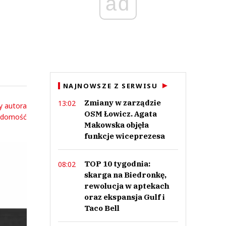
ad
NAJNOWSZE Z SERWISU
Zmiany w zarządzie
13:02
y autora
OSM Łowicz. Agata
adomość
Makowska objęła
funkcje wiceprezesa
TOP 10 tygodnia:
08:02
skarga na Biedronkę,
rewolucja w aptekach
oraz ekspansja Gulf i
Taco Bell