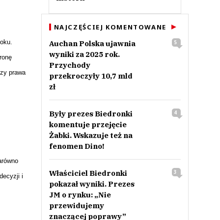
NAJCZĘŚCIEJ KOMENTOWANE
roku.
Auchan Polska ujawnia
5
wyniki za 2025 rok.
ronę
Przychody
czy prawa
przekroczyły 10,7 mld
zł
Były prezes Biedronki
4
komentuje przejęcie
Żabki. Wskazuje też na
fenomen Dino!
zarówno
Właściciel Biedronki
3
ecyzji i
pokazał wyniki. Prezes
JM o rynku: „Nie
przewidujemy
znaczącej poprawy”