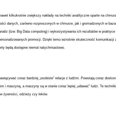
awet kilkukrotnie zwiększy nakłady na techniki analityczne oparte na chmur
 ilości danych, zarówno rozproszonych w chmurze, jak i gromadzonych w baz
liz (tzw. Big Data computing) i wykorzystywania ich rezultatów w praktyce
ersonalizowanych promocji. Dzięki temu wzrośnie skuteczność komunikacji 
orty będą dostępne niemal natychmiastowo.
nawiązywać coraz bardziej „osobiste” relacje z ludźmi. Powstają coraz dosko
m i maszyną, a maszyny są w stanie coraz lepiej „udawać” ludzi. Te technik
ów żywności, odzieży czy leków.