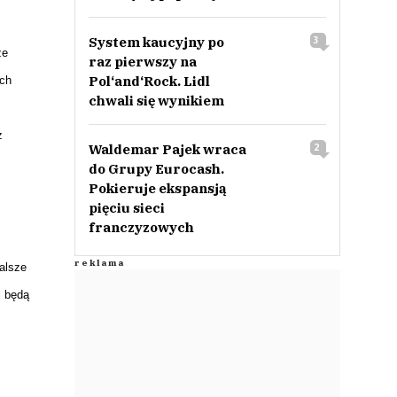
System kaucyjny po
3
ze
raz pierwszy na
Pol‘and‘Rock. Lidl
ach
chwali się wynikiem
z
Waldemar Pajek wraca
2
do Grupy Eurocash.
Pokieruje ekspansją
pięciu sieci
franczyzowych
nalsze
i będą