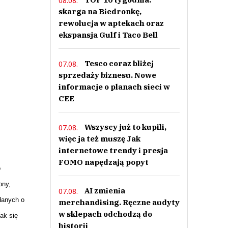
08.08.
skarga na Biedronkę,
rewolucja w aptekach oraz
ekspansja Gulf i Taco Bell
Tesco coraz bliżej
07.08.
sprzedaży biznesu. Nowe
informacje o planach sieci w
CEE
Wszyscy już to kupili,
07.08.
więc ja też muszę Jak
internetowe trendy i presja
FOMO napędzają popyt
o
ony,
AI zmienia
07.08.
danych o
merchandising. Ręczne audyty
w sklepach odchodzą do
ak się
historii