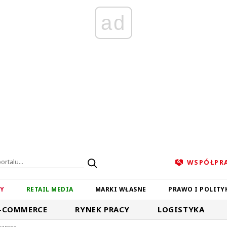
ad
WSPÓŁPR
ZY
RETAIL MEDIA
MARKI WŁASNE
PRAWO I POLITY
-COMMERCE
RYNEK PRACY
LOGISTYKA