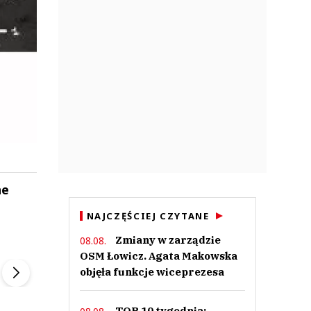
ne
NAJCZĘŚCIEJ CZYTANE
Zmiany w zarządzie
08.08.
ek
Szefem być Sezon 2
Marcin Przybysz
OSM Łowicz. Agata Makowska
▶
▶
objęła funkcje wiceprezesa
TOP 10 tygodnia: