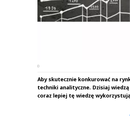
()
Aby skutecznie konkurować na rynku
techniki analityczne. Dzisiaj wiedzą 
coraz lepiej tę wiedzę wykorzystuj
Andrzej i Marta
Marta i An
Sterniccy
Sterniccy
▶
▶