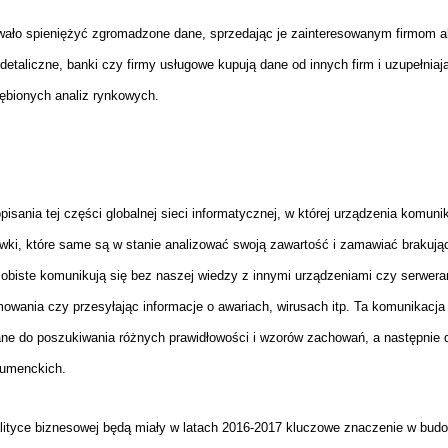
owało spieniężyć zgromadzone dane, sprzedając je zainteresowanym firmom a
i detaliczne, banki czy firmy usługowe kupują dane od innych firm i uzupełniaj
łębionych analiz rynkowych.
opisania tej części globalnej sieci informatycznej, w której urządzenia komuni
wki, które same są w stanie analizować swoją zawartość i zamawiać brakują
obiste komunikują się bez naszej wiedzy z innymi urządzeniami czy serwera
owania czy przesyłając informacje o awariach, wirusach itp. Ta komunikacja
ane do poszukiwania różnych prawidłowości i wzorów zachowań, a następnie 
sumenckich.
ityce biznesowej będą miały w latach 2016-2017 kluczowe znaczenie w bud