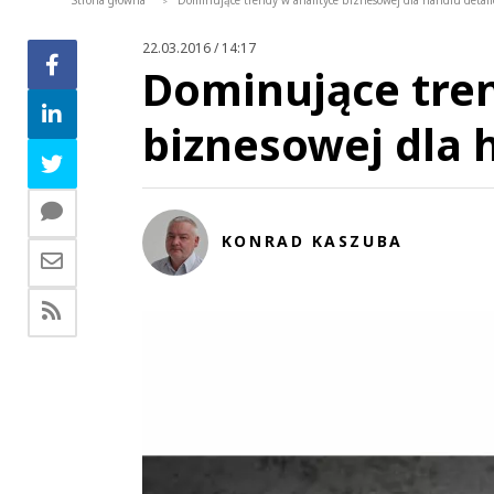
Strona główna
Dominujące trendy w analityce biznesowej dla handlu detal
>
22.03.2016 / 14:17
Dominujące tren
biznesowej dla 
KONRAD KASZUBA