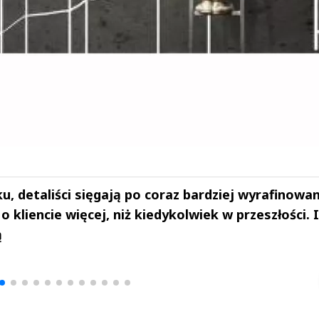
, detaliści sięgają po coraz bardziej wyrafinowa
o kliencie więcej, niż kiedykolwiek w przeszłości. I
ą
drzej
Michał Stężalski
FineDiningWe
▶
▶