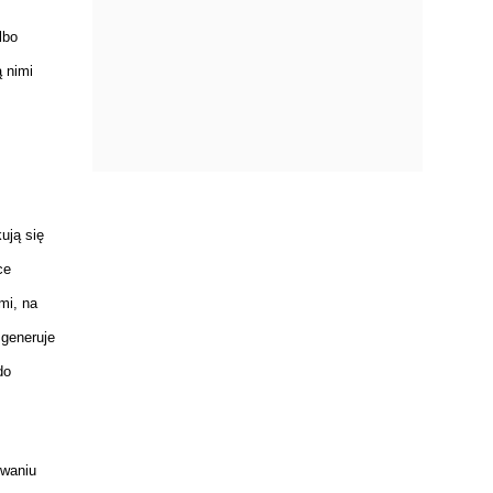
lbo
ą nimi
kują się
ce
mi, na
 generuje
do
owaniu