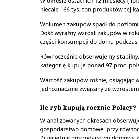
W okresie ostatnich 12 miesięcy (li
niecałe 166 tys. ton produktów tej ka
Wolumen zakupów spadł do poziomu n
Dość wyraźny wzrost zakupów w rok
części konsumpcji do domu podczas 
Równocześnie obserwujemy stabilny, 
kategorię kupuje ponad 97 proc. po
Wartość zakupów rośnie, osiągając w 
jednoznacznie związany ze wzrostem
Ile ryb kupują rocznie Polacy?
W analizowanych okresach obserwu
gospodarstwo domowe, przy równoc
Przeciętnie gospodarstwo domowe ku