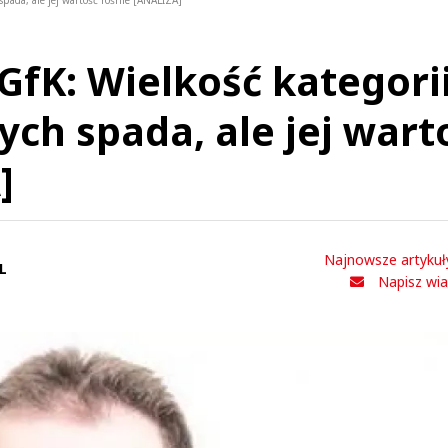
pada, ale jej wartość rośnie [ANALIZA]
GfK: Wielkość kategori
ch spada, ale jej wart
]
Najnowsze artykuł
L
Napisz wi