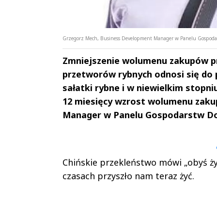
Grzegorz Mech, Business Development Manager w Panelu Gospoda
Zmniejszenie wolumenu zakupów pr
przetworów rybnych odnosi się do 
sałatki rybne i w niewielkim stopn
12 miesięcy wzrost wolumenu zaku
Manager w Panelu Gospodarstw Do
Andrzej i Marta
Marta i An
Sterniccy
Sterniccy
▶
▶
Chińskie przekleństwo mówi „obyś żył 
czasach przyszło nam teraz żyć.