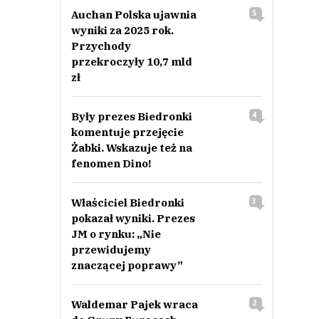
Auchan Polska ujawnia
5
wyniki za 2025 rok.
Przychody
przekroczyły 10,7 mld
zł
Były prezes Biedronki
4
komentuje przejęcie
Żabki. Wskazuje też na
fenomen Dino!
Właściciel Biedronki
3
pokazał wyniki. Prezes
JM o rynku: „Nie
przewidujemy
znaczącej poprawy”
Waldemar Pajek wraca
2