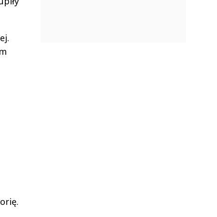
upiły
ej.
em
rię.