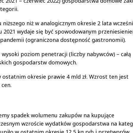
piec 2021 – czerwiec 2022) gospodarstwa domowe zak
tegorii.
iższego niż w analogicznym okresie 2 lata wcześni
u 2021 wydaje się być spowodowanym przeniesieni
pandemii (ograniczona dostępność gastronomii).
wysoki poziom penetracji (liczby nabywców) – całą
lskich gospodarstw domowych.
ostatnim okresie prawie 4 mld zł. Wzrost ten jest
 cen.
jemy spadek wolumenu zakupów na kupujące
zesnym wzroście wydatków gospodarstwa na katego
piło w ostatnim okresie 12,5 kg ryb i przetworów