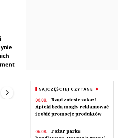
i
dynie
nich
pment
ek
Szefem być Sezon 2
Marcin Przybysz
▶
▶
NAJCZĘŚCIEJ CZYTANE
Rząd zniesie zakaz!
06.08.
Apteki będą mogły reklamować
i robić promocje produktów
Pożar parku
06.08.