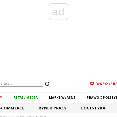
ad
WSPÓŁPR
ZY
RETAIL MEDIA
MARKI WŁASNE
PRAWO I POLITY
-COMMERCE
RYNEK PRACY
LOGISTYKA