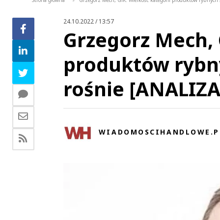
Strona główna
Grzegorz Mech, GfK: Wielkość kategorii produktów rybnych s
>
24.10.2022 / 13:57
Grzegorz Mech, 
produktów rybny
rośnie [ANALIZA
WIADOMOSCIHANDLOWE.P