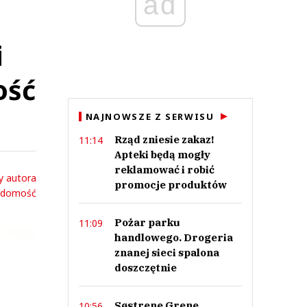
ad
i
ość
NAJNOWSZE Z SERWISU
Rząd zniesie zakaz!
11:14
Apteki będą mogły
reklamować i robić
y autora
promocje produktów
adomość
Pożar parku
11:09
handlowego. Drogeria
znanej sieci spalona
doszczętnie
Søstrene Grene
10:56