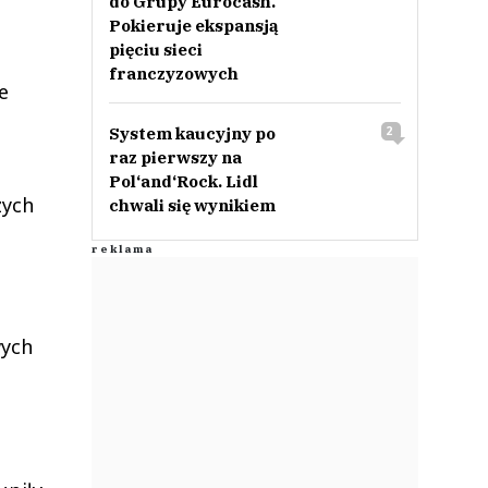
do Grupy Eurocash.
Pokieruje ekspansją
pięciu sieci
franczyzowych
e
System kaucyjny po
2
raz pierwszy na
Pol‘and‘Rock. Lidl
zych
chwali się wynikiem
wych