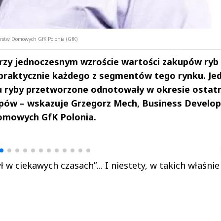
rstw Domowych GfK Polonia (GfK)
zy jednoczesnym wzroście wartości zakupów ryb 
praktycznie każdego z segmentów tego rynku. Je
iu ryby przetworzone odnotowały w okresie ostat
pów – wskazuje Grzegorz Mech, Business Develo
mowych GfK Polonia.
drzej
Michał Stężalski
FineDiningWe
▶
▶
w ciekawych czasach”... I niestety, w takich właśnie