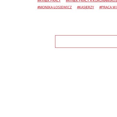
#RYNEK PRACY
#RYNEK PRACY A KORONAWIRU
#MONIKA ŁOSIEWICZ
#KASJERZY
#PRACA W
This commen