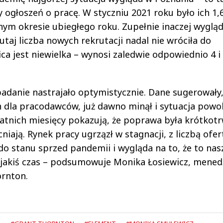
 ogłoszeń o pracę. W styczniu 2021 roku było ich 1,6
cznym okresie ubiegłego roku. Zupełnie inaczej wyglą
utaj liczba nowych rekrutacji nadal nie wróciła do
a jest niewielka – wynosi zaledwie odpowiednio 4 i
badanie nastrajało optymistycznie. Dane sugerowały,
 dla pracodawców, już dawno minął i sytuacja powol
atnich miesięcy pokazują, że poprawa była krótkotr
iają. Rynek pracy ugrzązł w stagnacji, z liczbą ofer
do stanu sprzed pandemii i wygląda na to, że to nas
 jakiś czas – podsumowuje Monika Łosiewicz, mened
ornton.