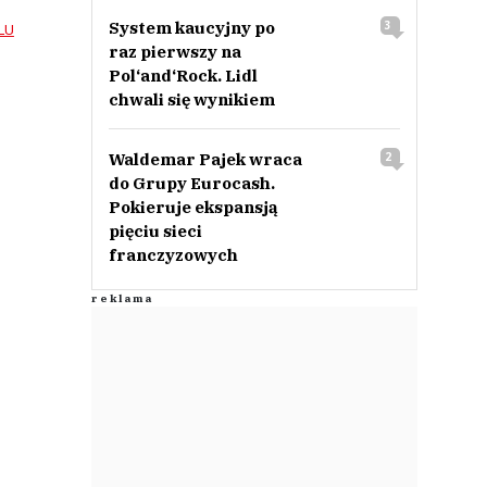
System kaucyjny po
3
LU
raz pierwszy na
Pol‘and‘Rock. Lidl
chwali się wynikiem
Waldemar Pajek wraca
2
do Grupy Eurocash.
Pokieruje ekspansją
pięciu sieci
franczyzowych