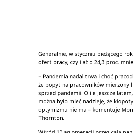
Generalnie, w styczniu bieżącego ro
ofert pracy, czyli aż o 24,3 proc. mni
– Pandemia nadal trwa i choć pracodaw
że popyt na pracowników mierzony li
sprzed pandemii. O ile jeszcze late
można było mieć nadzieję, że kłopoty
optymizmu nie ma – komentuje Monik
Thornton.
Wśród 10 aglomeracji przez całą pan