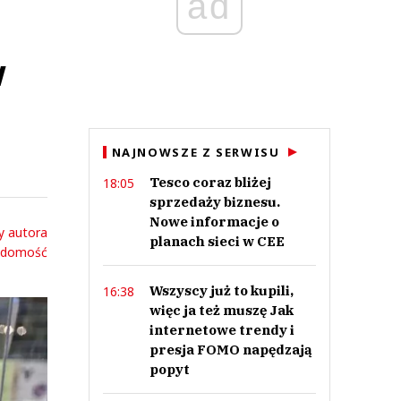
ad
w
NAJNOWSZE Z SERWISU
Tesco coraz bliżej
18:05
sprzedaży biznesu.
Nowe informacje o
y autora
planach sieci w CEE
adomość
Wszyscy już to kupili,
16:38
więc ja też muszę Jak
internetowe trendy i
presja FOMO napędzają
popyt