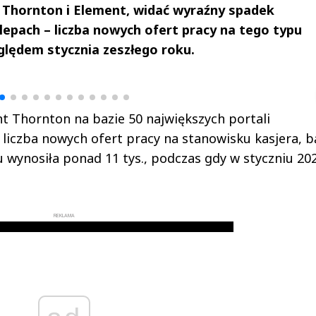
t Thornton i Element, widać wyraźny spadek
epach – liczba nowych ofert pracy na tego typu
ględem stycznia zeszłego roku.
drzej
Michał Stężalski
FineDiningWe
▶
▶
t Thornton na bazie 50 największych portali
 liczba nowych ofert pracy na stanowisku kasjera, b
 wynosiła ponad 11 tys., podczas gdy w styczniu 202
REKLAMA