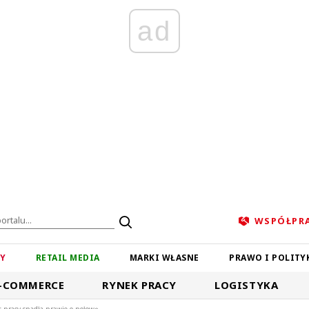
ad
WSPÓŁPR
ZY
RETAIL MEDIA
MARKI WŁASNE
PRAWO I POLITY
-COMMERCE
RYNEK PRACY
LOGISTYKA