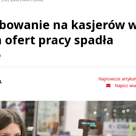
t pracy spadła prawie o połowę
ebowanie na kasjerów 
 ofert pracy spadła
ę
Najnowsze artykuł
L
Napisz wi