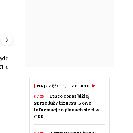
ek
Szefem być Sezon 2
Marcin Przybysz
▶
▶
ądź
1 r.
NAJCZĘŚCIEJ CZYTANE
Tesco coraz bliżej
07.08.
sprzedaży biznesu. Nowe
informacje o planach sieci w
CEE