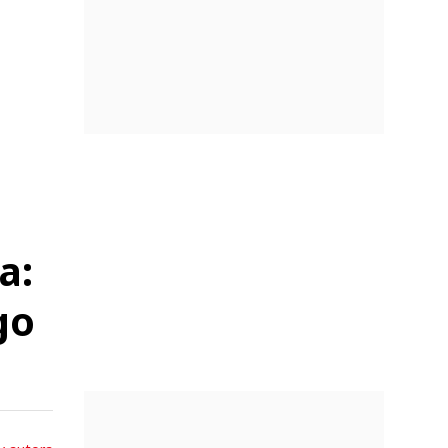
a:
go