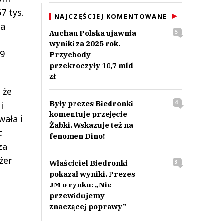
7 tys.
NAJCZĘŚCIEJ KOMENTOWANE
da
Auchan Polska ujawnia
5
wyniki za 2025 rok.
 9
Przychody
przekroczyły 10,7 mld
zł
 że
Były prezes Biedronki
4
i
komentuje przejęcie
wała i
Żabki. Wskazuje też na
t
fenomen Dino!
za
żer
Właściciel Biedronki
3
pokazał wyniki. Prezes
JM o rynku: „Nie
przewidujemy
znaczącej poprawy”