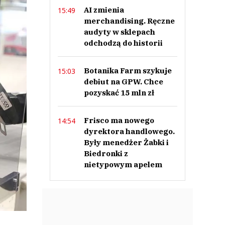
AI zmienia
15:49
merchandising. Ręczne
audyty w sklepach
odchodzą do historii
Botanika Farm szykuje
15:03
debiut na GPW. Chce
pozyskać 15 mln zł
Frisco ma nowego
14:54
dyrektora handlowego.
Były menedżer Żabki i
Biedronki z
nietypowym apelem