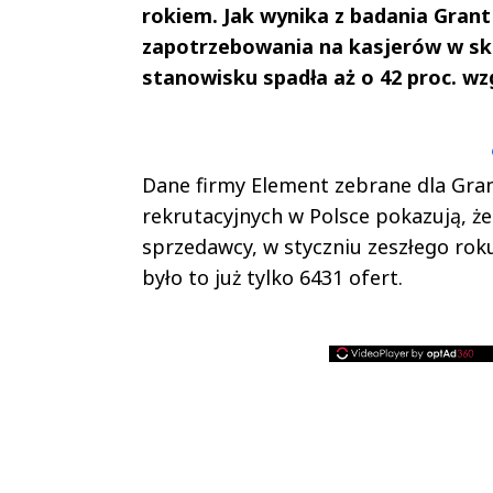
rokiem. Jak wynika z badania Gran
zapotrzebowania na kasjerów w skl
stanowisku spadła aż o 42 proc. wz
Andrzej i Marta
Marta i An
Sterniccy
Sterniccy
▶
▶
Dane firmy Element zebrane dla Gran
rekrutacyjnych w Polsce pokazują, że
sprzedawcy, w styczniu zeszłego roku
było to już tylko 6431 ofert.