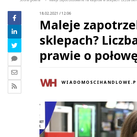
Strona główna
Maleje zapotrzebowanie na kasjerów w sklepach? Liczba ofer
>
18.02.2021 / 12:06
Maleje zapotrz
sklepach? Liczba
prawie o połow
WIADOMOSCIHANDLOWE.P