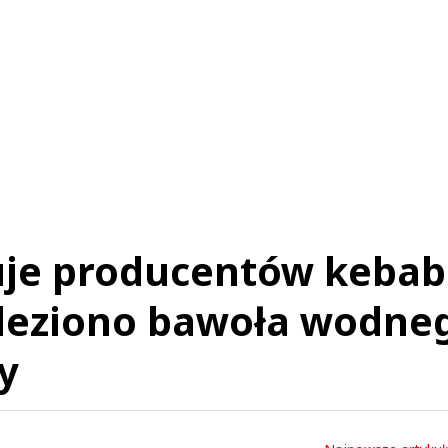
Odpowiedz
0
0
Nie znaleziono komentarzy
staw swoje komentarze
Imię (Wymagane)
Anuluj
Prześlij komentarz
je producentów kebab
leziono bawoła wodne
y