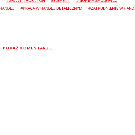
S
#GRANT THORNTON
#ELEMENT
#MONIKA SMULEWICZ
 HANDLU
#PRACA W HANDLU DETALICZNYM
#ZATRUDNIENIE W HAND
POKAŻ KOMENTARZE
Komentarze (
1
)
Emeryt
19.02.2021 / 11:34
t was minimized by the moderator on the site
Super
Emeryt