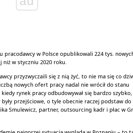
ad
ku pracodawcy w Polsce opublikowali 224 tys. nowyc
ej niż w styczniu 2020 roku.
cy przyzwyczaili się z nią żyć, to nie ma się co dziw
czbą nowych ofert pracy nadal nie wrócił do stanu
m, kiedy rynek pracy odbudowywał się bardzo szybko,
 były przejściowe, o tyle obecnie raczej podstaw do
a Smulewicz, partner, outsourcing kadr i płac w G
demię najgorzej sytuacja wygląda w Poznaniu – to 