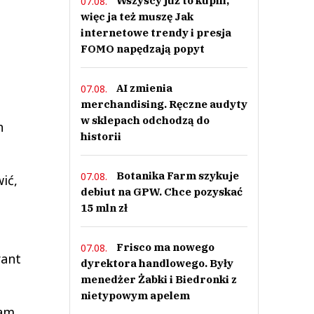
Wszyscy już to kupili,
07.08.
więc ja też muszę Jak
internetowe trendy i presja
FOMO napędzają popyt
AI zmienia
07.08.
merchandising. Ręczne audyty
w sklepach odchodzą do
h
historii
Botanika Farm szykuje
07.08.
ić,
debiut na GPW. Chce pozyskać
15 mln zł
Frisco ma nowego
07.08.
rant
dyrektora handlowego. Były
menedżer Żabki i Biedronki z
nietypowym apelem
tam