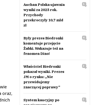
Auchan Polska ujawnia
5
wyniki za 2025 rok.
Przychody
przekroczyły 10,7 mld
zł
Były prezes Biedronki
4
komentuje przejęcie
Żabki. Wskazuje też na
fenomen Dino!
Właściciel Biedronki
3
pokazał wyniki. Prezes
JM o rynku: „Nie
przewidujemy
awie
znaczącej poprawy”
a oraz,
dnich
System kaucyjny po
3