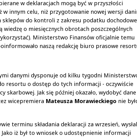
bierane w deklaracjach mogą być w przyszłości
 w innym celu, niż przygotowanie nowej wersji dani
ch sklepów do kontroli z zakresu podatku dochodow
ą wiedzę o miesięcznych obrotach poszczególnych
korzystać). Ministerstwo Finansów oficjalnie temu
 poinformowało naszą redakcję biuro prasowe resort
nymi danymi dysponuje od kilku tygodni Ministerstw
o resortu o dostęp do tych informacji - oczywiście
y skarbowej. Jak się później okazało, wydobyć dane
zez wicepremiera
Mateusza Morawieckiego
nie był
ywie terminu składania deklaracji za wrzesień, wysła
Jako iż był to wniosek o udostępnienie informacji