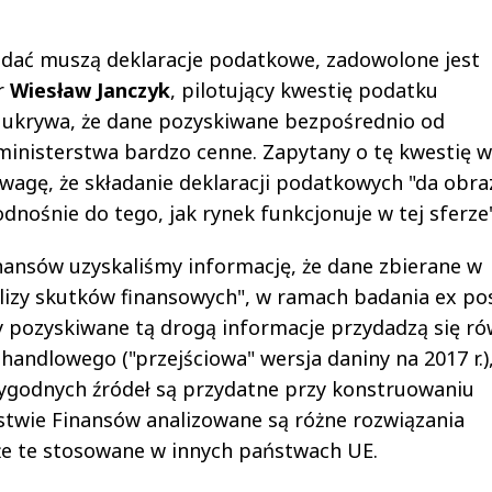
kładać muszą deklaracje podatkowe, zadowolone jest
r
Wiesław Janczyk
, pilotujący kwestię podatku
e ukrywa, że dane pozyskiwane bezpośrednio od
ministerstwa bardzo cenne. Zapytany o tę kwestię w
 uwagę, że składanie deklaracji podatkowych "da obra
dnośnie do tego, jak rynek funkcjonuje w tej sferze"
ansów uzyskaliśmy informację, że dane zbierane w
lizy skutków finansowych", w ramach badania ex pos
zy pozyskiwane tą drogą informacje przydadzą się ró
andlowego ("przejściowa" wersja daniny na 2017 r.)
arygodnych źródeł są przydatne przy konstruowaniu
twie Finansów analizowane są różne rozwiązania
e te stosowane w innych państwach UE.