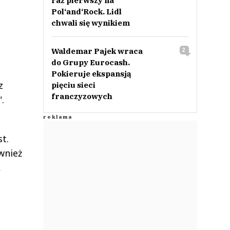
raz pierwszy na
Pol‘and‘Rock. Lidl
chwali się wynikiem
Waldemar Pajek wraca
2
do Grupy Eurocash.
Pokieruje ekspansją
z
pięciu sieci
franczyzowych
.
t.
wnież
,