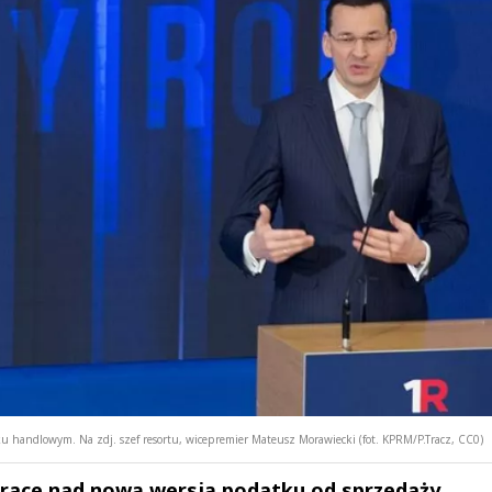
 handlowym. Na zdj. szef resortu, wicepremier Mateusz Morawiecki (fot. KPRM/P.Tracz, CC0)
prace nad nową wersją podatku od sprzedaży