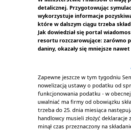
detalicznej. Przygotowując symulacj
wykorzystuje informacje pozyskiwa
które w dalszym ciągu trzeba skła
Jak dowiedział się portal wiadomos
resortu rozczarowujące: zarówno po
daniny, okazały się mniejsze nawet
Andrzej i Marta
Marta i An
Sterniccy
Sterniccy
▶
▶
Zapewne jeszcze w tym tygodniu Sena
nowelizacją ustawy o podatku od spr
funkcjonowania podatku - w obecnej w
uwalniać ma firmy od obowiązku skła
trzeba do 25. dnia miesiąca następu
handlowcy musieli złożyć deklaracje 
minął czas przeznaczony na składanie