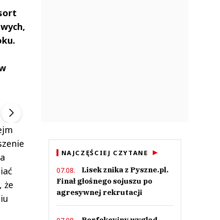
sort
owych,
oku.
ów
ek
Szefem być Sezon 2
Marcin Przybysz
▶
▶
ejm
szenie
NAJCZĘŚCIEJ CZYTANE
wa
Lisek znika z Pyszne.pl.
iać
07.08.
Finał głośnego sojuszu po
, że
agresywnej rekrutacji
iu
Perfekcyjny wygląd