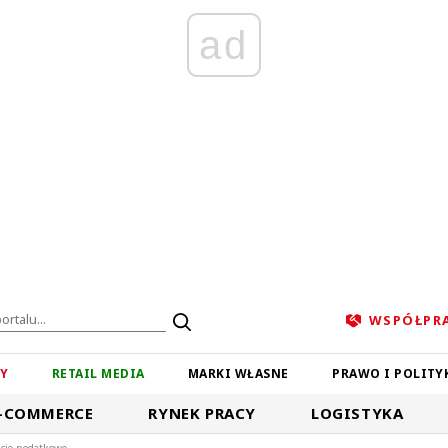
ad
WSPÓŁPR
ZY
RETAIL MEDIA
MARKI WŁASNE
PRAWO I POLITY
-COMMERCE
RYNEK PRACY
LOGISTYKA