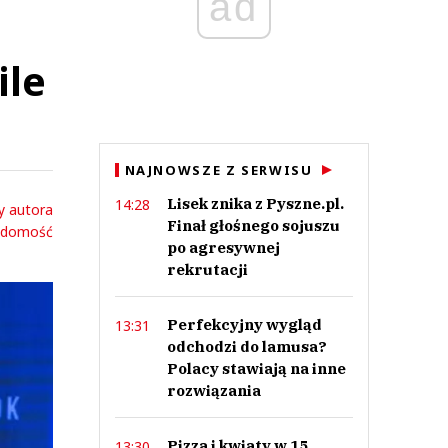
ad
ile
NAJNOWSZE Z SERWISU
Lisek znika z Pyszne.pl.
14:28
y autora
Finał głośnego sojuszu
adomość
po agresywnej
rekrutacji
Perfekcyjny wygląd
13:31
odchodzi do lamusa?
Polacy stawiają na inne
rozwiązania
Pizza i kwiaty w 15
13:30