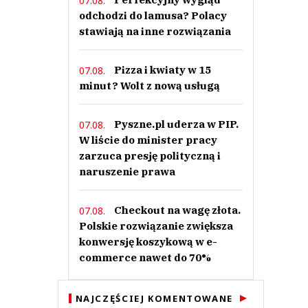
07.08.
odchodzi do lamusa? Polacy
stawiają na inne rozwiązania
Pizza i kwiaty w 15
07.08.
minut? Wolt z nową usługą
Pyszne.pl uderza w PIP.
07.08.
W liście do minister pracy
zarzuca presję polityczną i
naruszenie prawa
Checkout na wagę złota.
07.08.
Polskie rozwiązanie zwiększa
konwersję koszykową w e-
commerce nawet do 70%
NAJCZĘŚCIEJ KOMENTOWANE