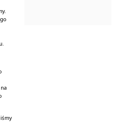
ny.
ego
u.
o
 na
o
liśmy