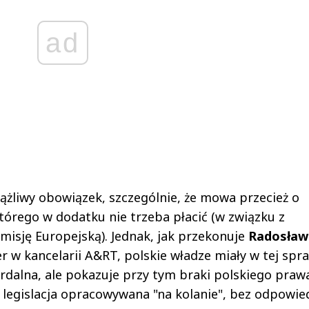
ad
ciążliwy obowiązek, szczególnie, że mowa przecież o
órego w dodatku nie trzeba płacić (w związku z
sję Europejską). Jednak, jak przekonuje
Radosław
r w kancelarii A&RT, polskie władze miały w tej spr
surdalna, ale pokazuje przy tym braki polskiego praw
ę legislacja opracowywana "na kolanie", bez odpowie