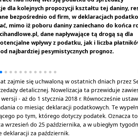
e dla kolejnych propozycji kształtu tej daniny, re
ne bezpośrednio od firm, w deklaracjach podatk
dać, mimo iż poboru daniny zaniechano do końca r
cihandlowe.pl, dane napływające tą drogą są dla
tencjalne wpływy z podatku, jak i liczba płatnik
 od najbardziej pesymistycznych prognoz.
drzej
Michał Stężalski
FineDiningWe
▶
▶
t zajmie się uchwaloną w ostatnich dniach przez S
zedaży detalicznej. Nowelizacja ta przewiduje zawie
ersji - aż do 1 stycznia 2018 r. Równocześnie usta
dania co miesiąc deklaracji podatkowych. Te wypełn
jącego po tym, którego dotyczy podatek. Oznacza to
za wrzesień do 25 października, a w ubiegłym tygodn
 deklaracji za październik.