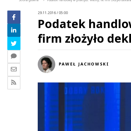
Strona główna
Podatek handlowy w praktyce. Wiemy, ile firm złożyło deklar
>
29.11.2016 / 05:00
Podatek handlow
firm złożyło de
PAWEŁ JACHOWSKI