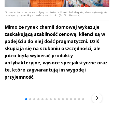
Odkamieniacze do pralek i płyny do płukania tkanin to kategorie, które wykazują się
największą dynamiką sprzedaży rok do roku (fot. Shutterstock)
Mimo że rynek chemii domowej wykazuje
zaskakującą stabilność cenową, klienci są w
podejściu do niej dość pragmatyczni. Dziś
skupiają się na szukaniu oszczędności, ale
jutro będą wybierać produkty
antybakteryjne, wysoce specjalistyczne oraz
te, które zagwarantują im wygodę i
przyjemność.
Andrzej i Marta Sterniccy
Marta i 
▶