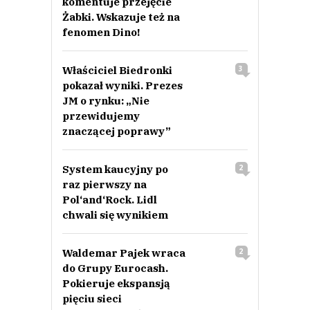
komentuje przejęcie
Żabki. Wskazuje też na
fenomen Dino!
Właściciel Biedronki
3
pokazał wyniki. Prezes
JM o rynku: „Nie
przewidujemy
znaczącej poprawy”
System kaucyjny po
2
raz pierwszy na
Pol‘and‘Rock. Lidl
chwali się wynikiem
Waldemar Pajek wraca
2
do Grupy Eurocash.
Pokieruje ekspansją
pięciu sieci