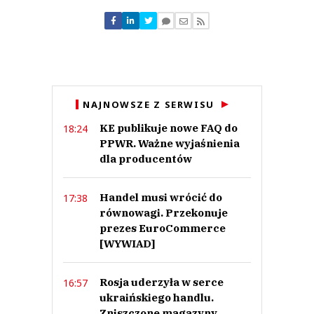
Nie znaleziono komentarzy
Zostaw swoje komentarze
Imię (Wymagane)
Anuluj
NAJNOWSZE Z SERWISU
Prześlij komentarz
KE publikuje nowe FAQ do
18:24
PPWR. Ważne wyjaśnienia
dla producentów
Handel musi wrócić do
17:38
równowagi. Przekonuje
prezes EuroCommerce
[WYWIAD]
Rosja uderzyła w serce
16:57
ukraińskiego handlu.
Zniszczone magazyny