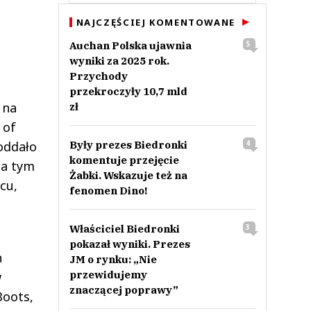
NAJCZĘŚCIEJ KOMENTOWANE
Auchan Polska ujawnia
5
wyniki za 2025 rok.
Przychody
przekroczyły 10,7 mld
 na
zł
 of
oddało
Były prezes Biedronki
4
komentuje przejęcie
za tym
Żabki. Wskazuje też na
cu,
fenomen Dino!
Właściciel Biedronki
3
pokazał wyniki. Prezes
h
JM o rynku: „Nie
przewidujemy
w
znaczącej poprawy”
Boots,