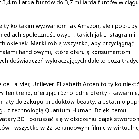
 3,4 miliarda funtów do 3,7 miliarda funtów w ciągu
nie tylko takim wyzwaniom jak Amazon, ale i pop-upy
 mediach społecznościowych, takich jak Instagram i
h okienek. Marki robią wszystko, aby przyciągnąć
anałami handlowymi, które oferują konsumentom
ych doświadczeń wykraczających daleko poza tradyc
 de La Mer, Unilever, Elizabeth Arden to tylko niekt
 ten trend, oferując różnorodne oferty - kawiarnie
omaty do zakupu produktów beauty, a ostatnio pop
gu z technologią Quantum Human. Dzięki temu
atary 3D i poruszać się w otoczeniu bajek stworzo
ów - wszystko w 22-sekundowym filmie w wirtualne