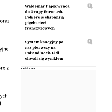
Waldemar Pajek wraca
2
do Grupy Eurocash.
Pokieruje ekspansją
 oraz
pięciu sieci
franczyzowych
System kaucyjny po
2
raz pierwszy na
yjne
Pol‘and‘Rock. Lidl
chwali się wynikiem
óre z
,
-
nych
j