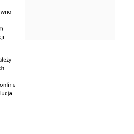
równo
am
ji
ależy
ch
 online
lucja