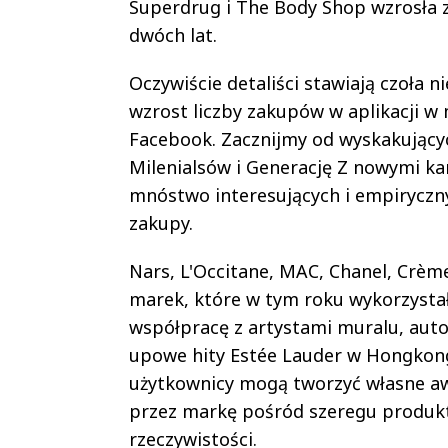
Superdrug i The Body Shop wzrosła z
dwóch lat.
Oczywiście detaliści stawiają czoła 
wzrost liczby zakupów w aplikacji w
Facebook. Zacznijmy od wyskakującyc
Milenialsów i Generację Z nowymi k
mnóstwo interesujących i empiryczn
zakupy.
Nars, L'Occitane, MAC, Chanel, Crème
marek, które w tym roku wykorzystały
współpracę z artystami muralu, aut
upowe hity Estée Lauder w Hongkon
użytkownicy mogą tworzyć własne aw
przez markę pośród szeregu produkt
rzeczywistości.