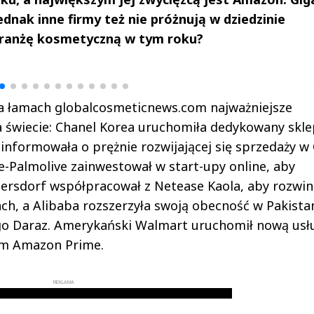
dnak inne firmy też nie próżnują w dziedzinie
 branżę kosmetyczną w tym roku?
drzej
Michał Stężalski
FineDiningWe
▶
▶
a łamach globalcosmeticnews.com najważniejsze
a świecie: Chanel Korea uruchomiła dedykowany skle
oinformowała o prężnie rozwijającej się sprzedaży w
te-Palmolive zainwestował w start-upy online, aby
ersdorf współpracował z Netease Kaola, aby rozwin
ch, a Alibaba rozszerzyła swoją obecność w Pakista
go Daraz. Amerykański Walmart uruchomił nową usł
em Amazon Prime.
REKLAMA