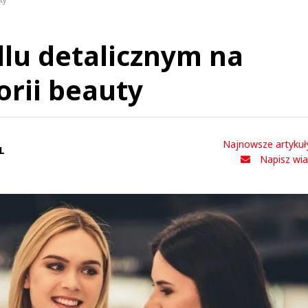
ty
lu detalicznym na
orii beauty
Najnowsze artykuł
L
Napisz wi