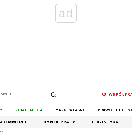
ad
WSPÓŁPR
ZY
RETAIL MEDIA
MARKI WŁASNE
PRAWO I POLITY
-COMMERCE
RYNEK PRACY
LOGISTYKA