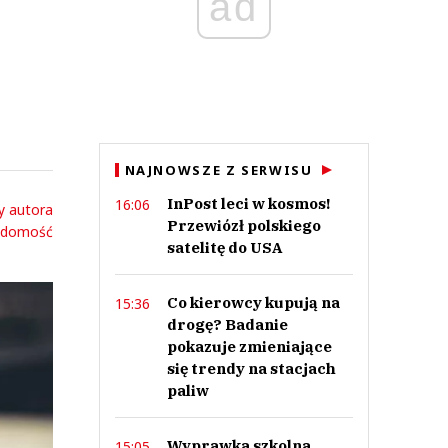
ad
NAJNOWSZE Z SERWISU
InPost leci w kosmos!
16:06
y autora
Przewiózł polskiego
adomość
satelitę do USA
Co kierowcy kupują na
15:36
drogę? Badanie
pokazuje zmieniające
się trendy na stacjach
paliw
Wyprawka szkolna
15:05