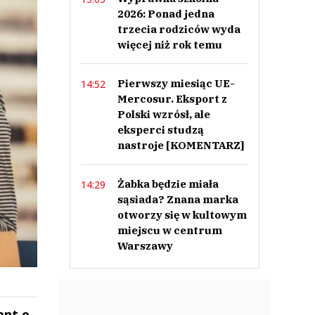
2026: Ponad jedna
trzecia rodziców wyda
więcej niż rok temu
Pierwszy miesiąc UE-
14:52
Mercosur. Eksport z
Polski wzrósł, ale
eksperci studzą
nastroje [KOMENTARZ]
Żabka będzie miała
14:29
sąsiada? Znana marka
otworzy się w kultowym
miejscu w centrum
Warszawy
ant e-