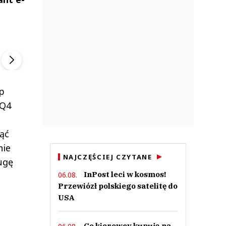
ek
Szefem być Sezon 2
Marcin Przybysz
▶
▶
p
 Q4
ąć
nie
NAJCZĘŚCIEJ CZYTANE
ugę
InPost leci w kosmos!
06.08.
Przewiózł polskiego satelitę do
USA
Co kierowcy kupują na