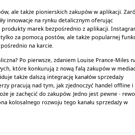
ów, ale także pionierskich zakupów w aplikacji. Za
ły innowacje na rynku detalicznym oferując
rodukty marek bezpośrednio z aplikacji. Instagr
tylko za pomocą postów, ale także popularnej funkc
zpośrednio na karcie.
liczna? Po pierwsze, zdaniem Louise Prance-Miles n
h, które konkurują z nową falą zakupów w media
duje także dalszą integrację kanałów sprzedaży
zy pracują nad tym, jak zjednoczyć handel offline i
oże je zachęcić do zakupów. Jedno jest pewne - rewo
ona kolosalnego rozwoju tego kanału sprzedaży w