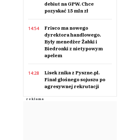
debiut na GPW. Chce
pozyskać 15 mln zł
Frisco ma nowego
14:54
dyrektora handlowego.
Były menedżer Żabki i
Biedronki z nietypowym
apelem
Lisek znika z Pyszne.pl.
14:28
Finał głośnego sojuszu po
agresywnej rekrutacji