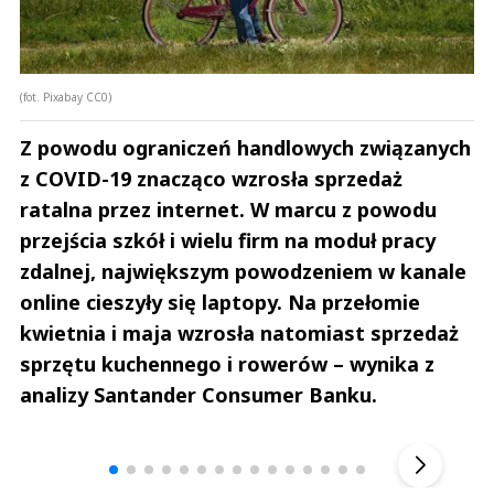
(fot. Pixabay CC0)
Z powodu ograniczeń handlowych związanych
z COVID-19 znacząco wzrosła sprzedaż
ratalna przez internet. W marcu z powodu
przejścia szkół i wielu firm na moduł pracy
zdalnej, największym powodzeniem w kanale
online cieszyły się laptopy. Na przełomie
kwietnia i maja wzrosła natomiast sprzedaż
sprzętu kuchennego i rowerów – wynika z
analizy Santander Consumer Banku.
Andrzej i Marta Sterniccy
Marta i 
▶