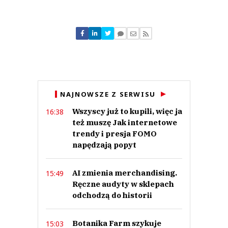
Komentarze (
0
)
Nie znaleziono komentarzy
Zostaw swoje komentarze
Imię (Wymagane)
Anuluj
NAJNOWSZE Z SERWISU
Prześlij komentarz
Wszyscy już to kupili, więc ja
16:38
też muszę Jak internetowe
trendy i presja FOMO
napędzają popyt
AI zmienia merchandising.
15:49
Ręczne audyty w sklepach
odchodzą do historii
Botanika Farm szykuje
15:03