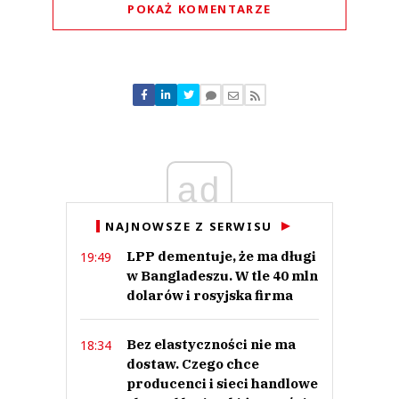
POKAŻ KOMENTARZE
Komentarze (
0
)
Nie znaleziono komentarzy
Zostaw swoje komentarze
Imię (Wymagane)
ad
Anuluj
Prześlij komentarz
NAJNOWSZE Z SERWISU
LPP dementuje, że ma długi
19:49
w Bangladeszu. W tle 40 mln
dolarów i rosyjska firma
Bez elastyczności nie ma
18:34
dostaw. Czego chce
producenci i sieci handlowe