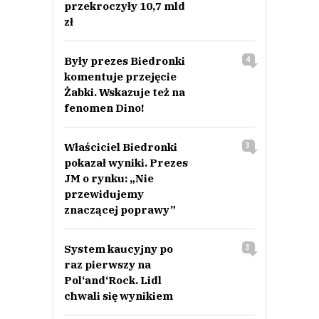
przekroczyły 10,7 mld
zł
Były prezes Biedronki
4
komentuje przejęcie
Żabki. Wskazuje też na
fenomen Dino!
Właściciel Biedronki
3
pokazał wyniki. Prezes
JM o rynku: „Nie
przewidujemy
znaczącej poprawy”
System kaucyjny po
3
raz pierwszy na
Pol‘and‘Rock. Lidl
chwali się wynikiem