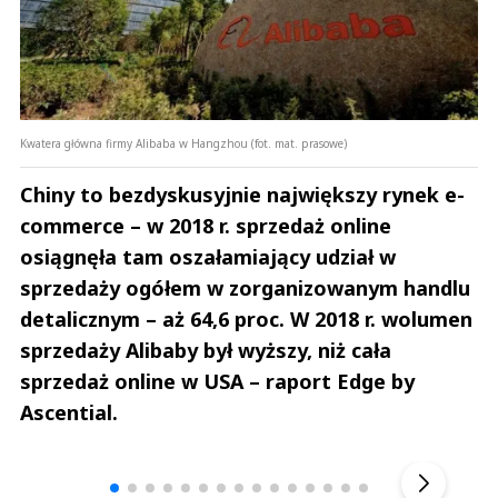
Kwatera główna firmy Alibaba w Hangzhou (fot. mat. prasowe)
Chiny to bezdyskusyjnie największy rynek e-
commerce – w 2018 r. sprzedaż online
osiągnęła tam oszałamiający udział w
sprzedaży ogółem w zorganizowanym handlu
detalicznym – aż 64,6 proc. W 2018 r. wolumen
sprzedaży Alibaby był wyższy, niż cała
sprzedaż online w USA – raport Edge by
Ascential.
Andrzej i Marta Sterniccy
Michał S
▶