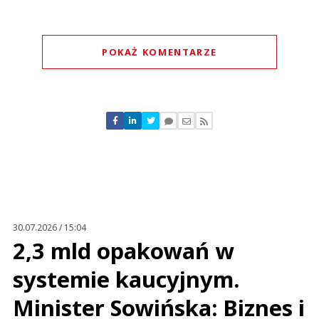
POKAŻ KOMENTARZE
Komentarze (
10
)
mama
11.09.2017 / 20:48
This comment was minimized by the moderator on the site
30.07.2026 / 15:04
jestem przeciwna zakazowi handlu w niedziele
2,3 mld opakowań w
mama
Odpowiedz
systemie kaucyjnym.
1
Minister Sowińska: Biznes i
6