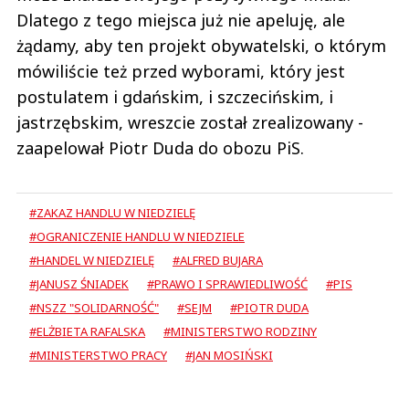
Dlatego z tego miejsca już nie apeluję, ale
żądamy, aby ten projekt obywatelski, o którym
mówiliście też przed wyborami, który jest
postulatem i gdańskim, i szczecińskim, i
jastrzębskim, wreszcie został zrealizowany -
zaapelował Piotr Duda do obozu PiS.
#ZAKAZ HANDLU W NIEDZIELĘ
#OGRANICZENIE HANDLU W NIEDZIELE
#HANDEL W NIEDZIELĘ
#ALFRED BUJARA
#JANUSZ ŚNIADEK
#PRAWO I SPRAWIEDLIWOŚĆ
#PIS
#NSZZ "SOLIDARNOŚĆ"
#SEJM
#PIOTR DUDA
#ELŻBIETA RAFALSKA
#MINISTERSTWO RODZINY
#MINISTERSTWO PRACY
#JAN MOSIŃSKI