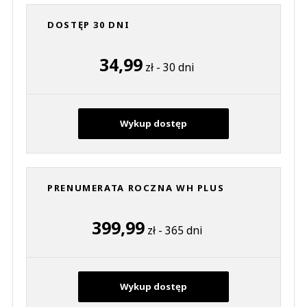
9
DOSTĘP 30 DNI
2
34,99
zł - 30 dni
Ktoś inny 12345
11.09.2017 / 19:45
Wykup dostęp
This comment was minimized by the moderator on the site
Z niecierpliwością czekam na wolne niedziele!!!!
Ktoś inny 12345
Odpowiedz
PRENUMERATA ROCZNA WH PLUS
12
399,99
2
zł - 365 dni
Wykup dostęp