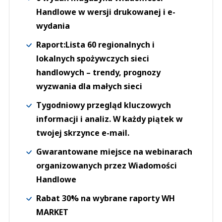
Eleonora
Handlowe w wersji drukowanej i e-
09.09.2017 / 12:56
wydania
This comment was minimized by the moderator on the site
Raport:Lista 60 regionalnych i
Dlaczego to tak długo trwa,już dawno powinny być wszystkie niedziele
wolne.
lokalnych spożywczych sieci
Eleonora
Odpowiedz
handlowych – trendy, prognozy
wyzwania dla małych sieci
19
2
Tygodniowy przegląd kluczowych
informacji i analiz. W każdy piątek w
twojej skrzynce e-mail.
Gwarantowane miejsce na webinarach
ula
organizowanych przez Wiadomości
12.09.2017 / 01:58
Handlowe
This comment was minimized by the moderator on the site
Rabat 30% na wybrane raporty WH
Jeżeli byś pracowła w niedziele to inaczej byś mowil bo chciała byś kobieto
spedzać ten czas z rodzina
MARKET
ula