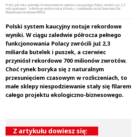
Przez pół roku pełnego funkcjonowania systemu kaucyjnego Polacy zwrócili już 2,3
This comment was minimized by the moderator on the site
mld opakowań - informuje wiceministra klimatu i środowiska Anita Sowińska (fot.
Wiadomoscihandlowe/MKiŚ)
Co za bzdury o "wolnych niedzielach" . A co z wolnymi niedzielami dla
pracowników hoteli, restauracji, szpitali, kolejarzy, kierowców autobusów
Polski system kaucyjny notuje rekordowe
i tramwajów, policjantów, lekarzy, pielęgniarek, duchownych, kierowców
TIRów, pracowników stacji...
wyniki. W ciągu zaledwie półrocza pełnego
Co za bzdury o "wolnych niedzielach" . A co z wolnymi niedzielami dla
pracowników hoteli, restauracji, szpitali, kolejarzy, kierowców autobusów
funkcjonowania Polacy zwrócili już 2,3
i tramwajów, policjantów, lekarzy, pielęgniarek, duchownych, kierowców
miliarda butelek i puszek, a czerwiec
TIRów, pracowników stacji paliwowych, strażaków, itd, itp. W czym oni są
gorsi od handlowców ?
przyniósł rekordowe 700 milionów zwrotów.
Czytaj całość
Choć rynek boryka się z naturalnym
Benefica
Odpowiedz
przesunięciem czasowym w rozliczeniach, to
1
małe sklepy niespodziewanie stały się filarem
11
całego projektu ekologiczno-biznesowego.
Z artykułu dowiesz się:
To Ja
11.09.2017 / 01:47