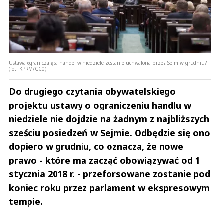
Ustawa ograniczająca handel w niedziele zostanie uchwalona przez Sejm w grudniu?
(fot. KPRM/CC0)
Do drugiego czytania obywatelskiego
projektu ustawy o ograniczeniu handlu w
niedziele nie dojdzie na żadnym z najbliższych
sześciu posiedzeń w Sejmie. Odbędzie się ono
dopiero w grudniu, co oznacza, że nowe
prawo - które ma zacząć obowiązywać od 1
stycznia 2018 r. - przeforsowane zostanie pod
koniec roku przez parlament w ekspresowym
tempie.
Andrzej i Marta Sterniccy
Marta i 