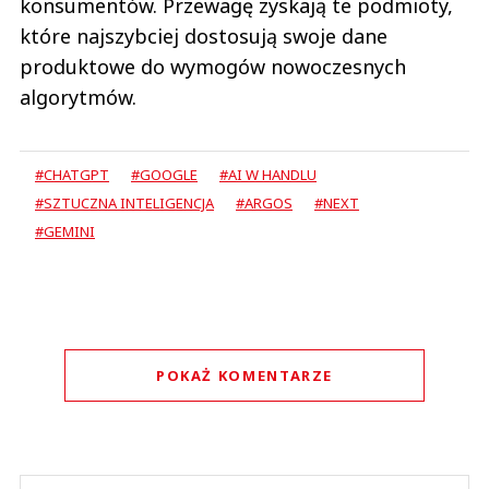
konsumentów. Przewagę zyskają te podmioty,
które najszybciej dostosują swoje dane
produktowe do wymogów nowoczesnych
algorytmów.
#CHATGPT
#GOOGLE
#AI W HANDLU
#SZTUCZNA INTELIGENCJA
#ARGOS
#NEXT
#GEMINI
POKAŻ KOMENTARZE
Komentarze (
0
)
Nie znaleziono komentarzy