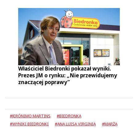
Właściciel Biedronki pokazał wyniki.
Prezes JM o rynku: „Nie przewidujemy
znaczącej poprawy”
#JERÓNIMO MARTINS
#BIEDRONKA
#WYNIKI BIEDRONKI
#ANA LUISA VIRGINIA
#MARŻA