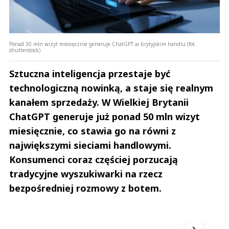
Ponad 50 mln wizyt miesięcznie generuje ChatGPT w brytyjskim handlu (fot.
shutterstock)
Sztuczna inteligencja przestaje być
technologiczną nowinką, a staje się realnym
kanałem sprzedaży. W Wielkiej Brytanii
ChatGPT generuje już ponad 50 mln wizyt
miesięcznie, co stawia go na równi z
największymi sieciami handlowymi.
Konsumenci coraz częściej porzucają
tradycyjne wyszukiwarki na rzecz
bezpośredniej rozmowy z botem.
Andrzej i Marta Sterniccy
Marta i 
▶