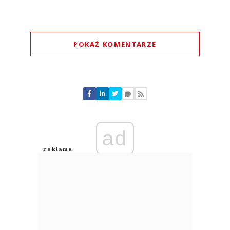
POKAŻ KOMENTARZE
Komentarze (
0
)
Nie znaleziono komentarzy
Zostaw swoje komentarze
Imię (Wymagane)
ad
Anuluj
Prześlij komentarz