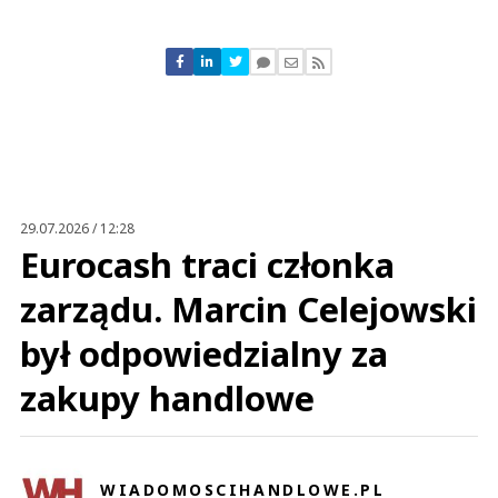
Komentarze (
0
)
Nie znaleziono komentarzy
Zostaw swoje komentarze
Imię (Wymagane)
Anuluj
Prześlij komentarz
29.07.2026 / 12:28
Eurocash traci członka
zarządu. Marcin Celejowski
był odpowiedzialny za
zakupy handlowe
WIADOMOSCIHANDLOWE.PL