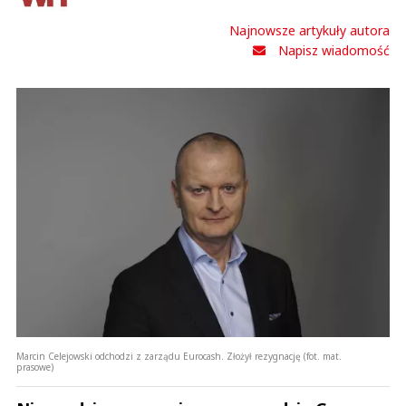
Najnowsze artykuły autora
Napisz wiadomość
Marcin Celejowski odchodzi z zarządu Eurocash. Złożył rezygnację (fot. mat.
prasowe)