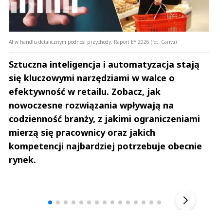
AI w handlu detalicznym podnosi przychody. Raport EY 2026 (fot. Canva)
Sztuczna inteligencja i automatyzacja stają
się kluczowymi narzędziami w walce o
efektywność w retailu. Zobacz, jak
nowoczesne rozwiązania wpływają na
codzienność branży, z jakimi ograniczeniami
mierzą się pracownicy oraz jakich
kompetencji najbardziej potrzebuje obecnie
rynek.
Andrzej i Marta Sterniccy
Marta i 
▶