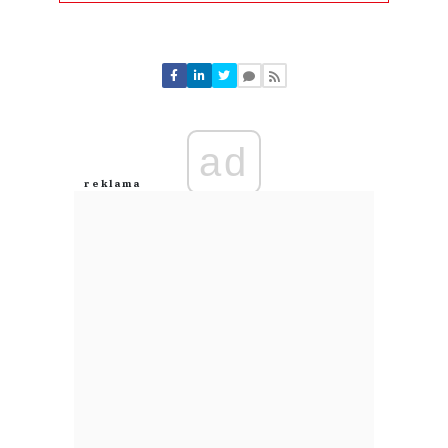
Komentarze (
0
)
Nie znaleziono komentarzy
Zostaw swoje komentarze
Imię (Wymagane)
ad
Anuluj
Prześlij komentarz