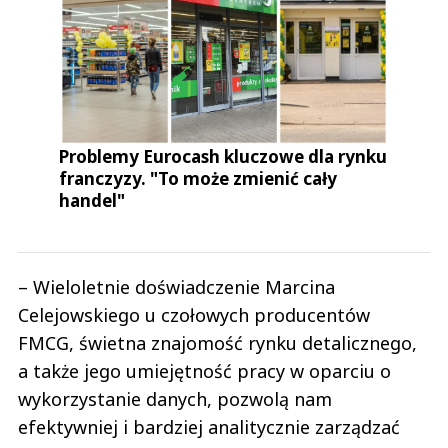
Problemy Eurocash kluczowe dla rynku
franczyzy. "To może zmienić cały
handel"
– Wieloletnie doświadczenie Marcina
Celejowskiego u czołowych producentów
FMCG, świetna znajomość rynku detalicznego,
a także jego umiejętność pracy w oparciu o
wykorzystanie danych, pozwolą nam
efektywniej i bardziej analitycznie zarządzać