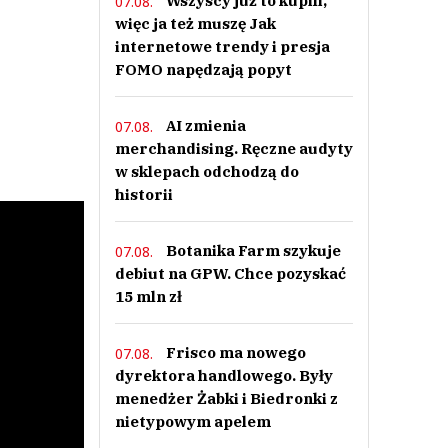
Wszyscy już to kupili,
07.08.
więc ja też muszę Jak
internetowe trendy i presja
FOMO napędzają popyt
AI zmienia
07.08.
merchandising. Ręczne audyty
w sklepach odchodzą do
historii
Botanika Farm szykuje
07.08.
debiut na GPW. Chce pozyskać
15 mln zł
Frisco ma nowego
07.08.
dyrektora handlowego. Były
menedżer Żabki i Biedronki z
nietypowym apelem