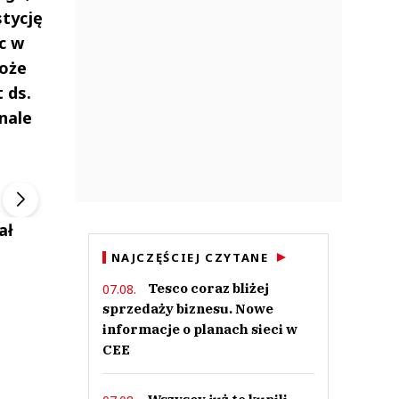
stycję
c w
może
 ds.
nale
ek
Szefem być Sezon 2
Marcin Przybysz
▶
▶
ał
NAJCZĘŚCIEJ CZYTANE
Tesco coraz bliżej
07.08.
sprzedaży biznesu. Nowe
informacje o planach sieci w
CEE