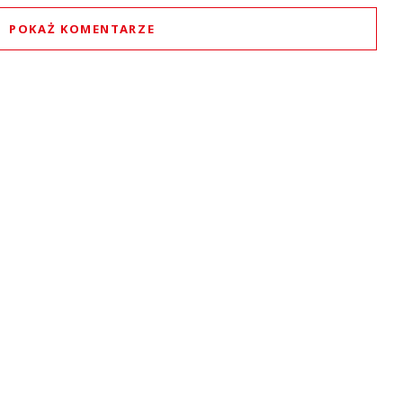
POKAŻ KOMENTARZE
Komentarze (
0
)
Nie znaleziono komentarzy
staw swoje komentarze
Imię (Wymagane)
Anuluj
Prześlij komentarz