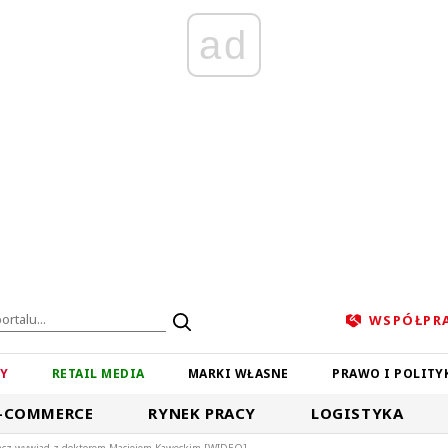
ad
WSPÓŁPR
ZY
RETAIL MEDIA
MARKI WŁASNE
PRAWO I POLITY
-COMMERCE
RYNEK PRACY
LOGISTYKA