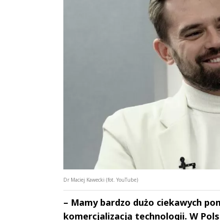
Dr Maciej Kawecki (fot. YouTube)
– Mamy bardzo dużo ciekawych pom
komercjalizacją technologii. W Pol