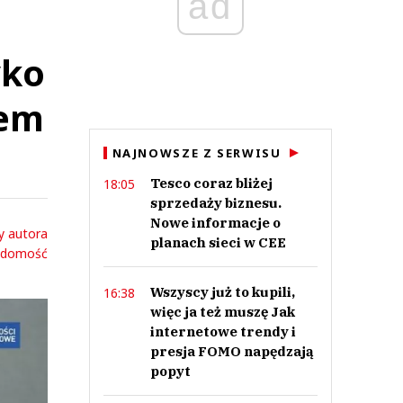
ad
yko
rem
NAJNOWSZE Z SERWISU
Tesco coraz bliżej
18:05
sprzedaży biznesu.
Nowe informacje o
y autora
planach sieci w CEE
adomość
Wszyscy już to kupili,
16:38
więc ja też muszę Jak
internetowe trendy i
presja FOMO napędzają
popyt