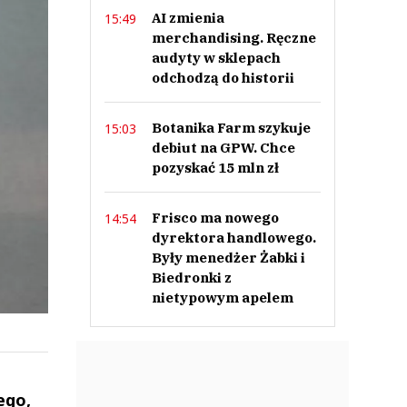
AI zmienia
15:49
merchandising. Ręczne
audyty w sklepach
odchodzą do historii
Botanika Farm szykuje
15:03
debiut na GPW. Chce
pozyskać 15 mln zł
Frisco ma nowego
14:54
dyrektora handlowego.
Były menedżer Żabki i
Biedronki z
nietypowym apelem
ego,