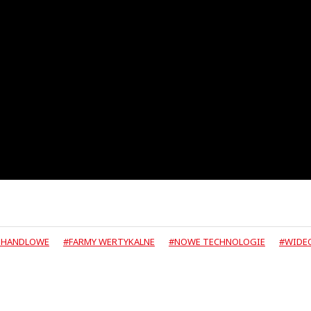
 HANDLOWE
#FARMY WERTYKALNE
#NOWE TECHNOLOGIE
#WIDE