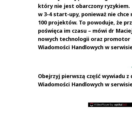
który nie jest obarczony ryzykiem.
w 3-4 start-upy, ponieważ nie chce
100 projektów. To powoduje, że prz
poświęca im czasu – mówi dr Maciej
nowych technologii oraz promotor 
Wiadomości Handlowych w serwisi
Andrzej i Marta
Marta i An
Sterniccy
Sterniccy
▶
▶
Obejrzyj pierwszą część wywiadu z
Wiadomości Handlowych w serwisi