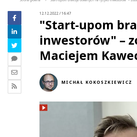
Strona główna
"Start-upom brakuje otwartych na ryzyko inwestorów" – z
>
12.12.2022 / 16:47
"Start-upom bra
inwestorów" – 
Maciejem Kawe
MICHAŁ KOKOSZKIEWICZ