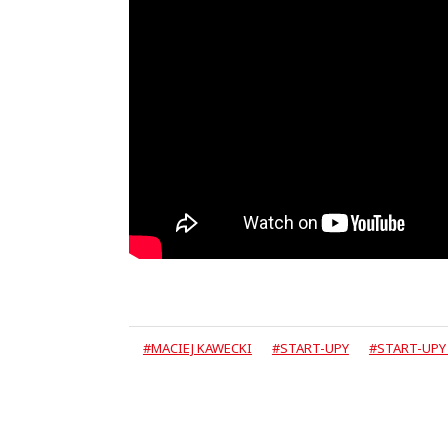
#MACIEJ KAWECKI
#START-UPY
#START-UPY