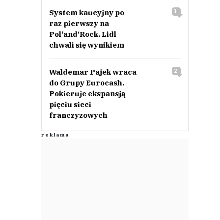
System kaucyjny po
3
raz pierwszy na
Pol‘and‘Rock. Lidl
chwali się wynikiem
Waldemar Pajek wraca
2
do Grupy Eurocash.
Pokieruje ekspansją
pięciu sieci
franczyzowych