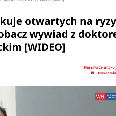
obacz wywiad z doktorem Maciejem Kaweckim [WIDEO]
kuje otwartych na ryz
zobacz wywiad z dokto
ckim [WIDEO]
Najnowsze artykuł
Napisz wi