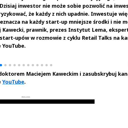
 Dzisiaj inwestor nie może sobie pozwolić na inwe
 ryzykować, że każdy z nich upadnie. Inwestuje wię
eznacza na każdy start-up mniejsze środki i nie 
 Kawecki, prawnik, prezes Instytut Lema, ekspert
start-upów w rozmowie z cyklu Retail Talks na ka
e YouTube.
drzej
Michał Stężalski
FineDiningWe
▶
▶
 doktorem Maciejem Kaweckim i zasubskrybuj kan
e
YouTube
.
REKLAMA