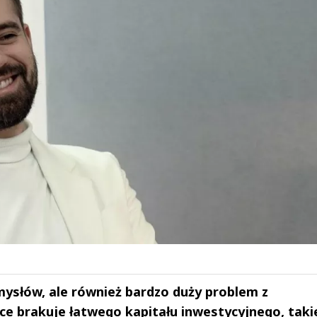
ysłów, ale również bardzo duży problem z
sce brakuje łatwego kapitału inwestycyjnego, taki