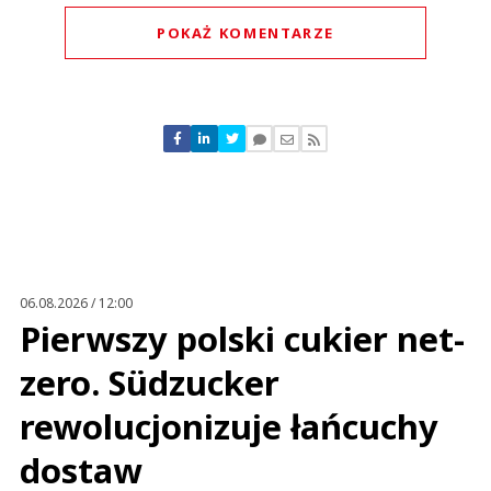
POKAŻ KOMENTARZE
Komentarze (
0
)
Nie znaleziono komentarzy
Zostaw swoje komentarze
Imię (Wymagane)
Anuluj
Prześlij komentarz
06.08.2026 / 12:00
Pierwszy polski cukier net-
zero. Südzucker
rewolucjonizuje łańcuchy
dostaw