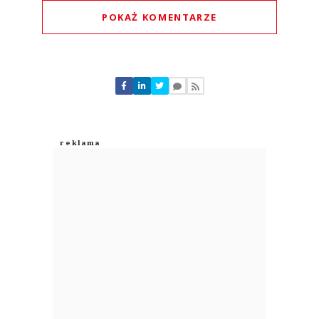
POKAŻ KOMENTARZE
Komentarze (
0
)
Nie znaleziono komentarzy
Zostaw swoje komentarze
Imię (Wymagane)
Anuluj
Prześlij komentarz