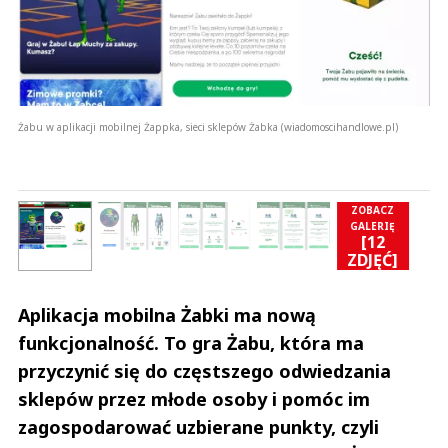
Żabu w aplikacji mobilnej Żappka, sieci sklepów Żabka (wiadomoscihandlowe.pl)
ZOBACZ
GALERIĘ
[12
]
ZDJĘĆ]
Aplikacja mobilna Żabki ma nową
funkcjonalność. To gra Żabu, która ma
przyczynić się do częstszego odwiedzania
sklepów przez młode osoby i pomóc im
zagospodarować uzbierane punkty, czyli