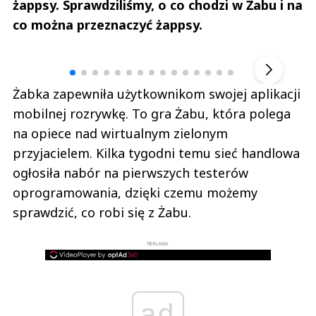
żappsy. Sprawdziliśmy, o co chodzi w Żabu i na
co można przeznaczyć żappsy.
Andrzej i Marta Sterniccy
Marta i 
▶
Żabka zapewniła użytkownikom swojej aplikacji
mobilnej rozrywkę. To gra Żabu, która polega
na opiece nad wirtualnym zielonym
przyjacielem. Kilka tygodni temu sieć handlowa
ogłosiła nabór na pierwszych testerów
oprogramowania, dzięki czemu możemy
sprawdzić, co robi się z Żabu.
REKLAMA
ad