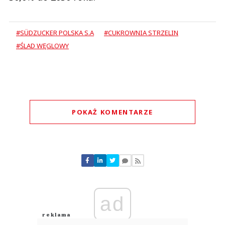
#SÜDZUCKER POLSKA S.A
#CUKROWNIA STRZELIN
#ŚLAD WĘGLOWY
POKAŻ KOMENTARZE
Komentarze (
0
)
Nie znaleziono komentarzy
Zostaw swoje komentarze
Imię (Wymagane)
ad
Anuluj