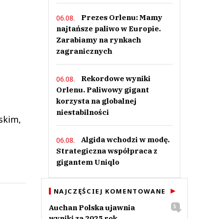
Prezes Orlenu: Mamy
06.08.
najtańsze paliwo w Europie.
Zarabiamy na rynkach
zagranicznych
Rekordowe wyniki
06.08.
Orlenu. Paliwowy gigant
korzysta na globalnej
niestabilności
skim,
Algida wchodzi w modę.
06.08.
.
Strategiczna współpraca z
gigantem Uniqlo
NAJCZĘŚCIEJ KOMENTOWANE
Auchan Polska ujawnia
5
wyniki za 2025 rok.