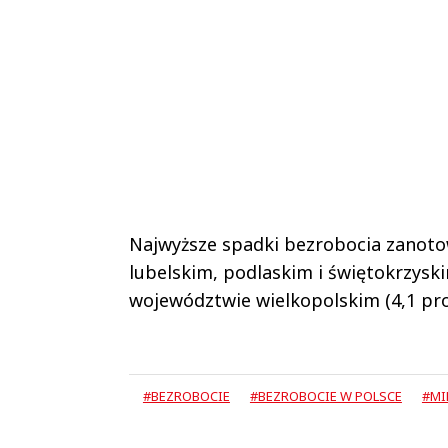
Najwyższe spadki bezrobocia zanot
lubelskim, podlaskim i świętokrzysk
województwie wielkopolskim (4,1 pro
#BEZROBOCIE
#BEZROBOCIE W POLSCE
#MI