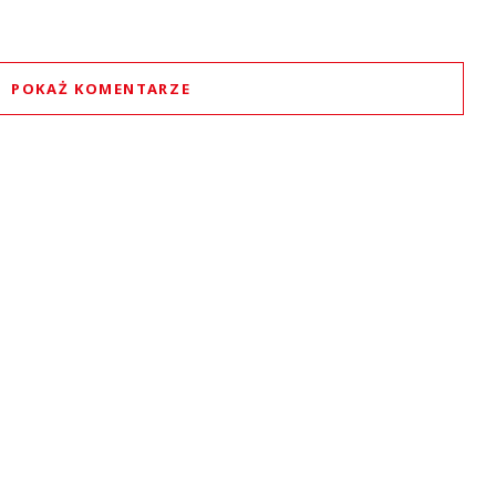
POKAŻ KOMENTARZE
Komentarze (
0
)
Nie znaleziono komentarzy
staw swoje komentarze
Imię (Wymagane)
Anuluj
Prześlij komentarz