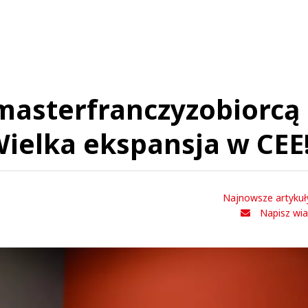
masterfranczyzobiorcą
Wielka ekspansja w CEE
Najnowsze artykuł
Napisz wi