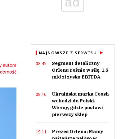
ad
NAJNOWSZE Z SERWISU
Segment detaliczny
08:45
y autora
Orlenu rośnie w siłę. 1,5
adomość
mld zł zysku EBITDA
Ukraińska marka Coosh
08:16
wchodzi do Polski.
Wiemy, gdzie postawi
pierwszy sklep
Prezes Orlenu: Mamy
19:11
najtańsze paliwo w