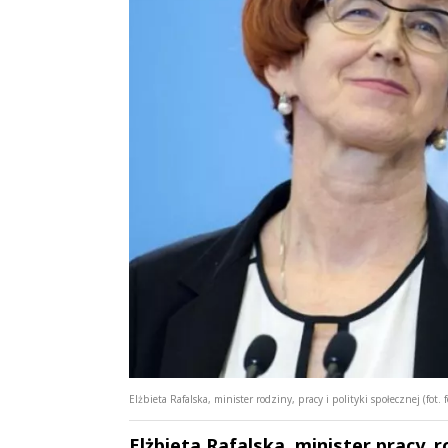
Elżbieta Rafalska, minister rodziny, pracy i polityki społecznej (fot.
Elżbieta Rafalska, minister pracy, 