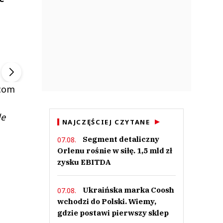
ek
Szefem być Sezon 2
Marcin Przybysz
▶
▶
rcom
le
NAJCZĘŚCIEJ CZYTANE
Segment detaliczny
07.08.
Orlenu rośnie w siłę. 1,5 mld zł
zysku EBITDA
Ukraińska marka Coosh
07.08.
wchodzi do Polski. Wiemy,
gdzie postawi pierwszy sklep