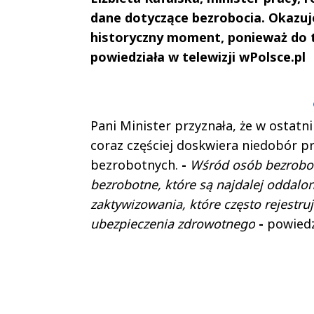
dane dotyczące bezrobocia. Okazuje
historyczny moment, ponieważ do te
powiedziała w telewizji wPolsce.pl
Andrzej i Marta
Marta i An
Sterniccy
Sterniccy
▶
▶
Pani Minister przyznała, że w ostatn
coraz częściej doskwiera niedobór p
bezrobotnych.
-
Wśród osób bezrobot
bezrobotne, które są najdalej oddalon
zaktywizowania, które często rejestruj
ubezpieczenia zdrowotnego
-
powiedz