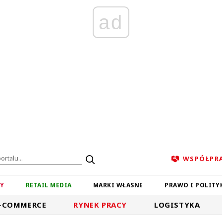
ad
WSPÓŁPR
ZY
RETAIL MEDIA
MARKI WŁASNE
PRAWO I POLITY
-COMMERCE
RYNEK PRACY
LOGISTYKA