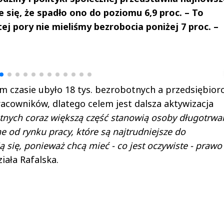
 się, że spadło ono do poziomu 6,9 proc. – To
j pory nie mieliśmy bezrobocia poniżej 7 proc. –
drzej
Michał Stężalski
FineDiningWe
▶
▶
im czasie ubyło 18 tys. bezrobotnych a przedsiębio
racowników, dlatego celem jest dalsza aktywizacja
nych coraz większą część stanowią osoby długotrwa
e od rynku pracy, które są najtrudniejsze do
ą się, ponieważ chcą mieć - co jest oczywiste - prawo
iała Rafalska.