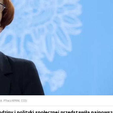
 fot. P.Tracz/KPRM, CC0)
rodziny i polityki społecznej przedstawiła najnows