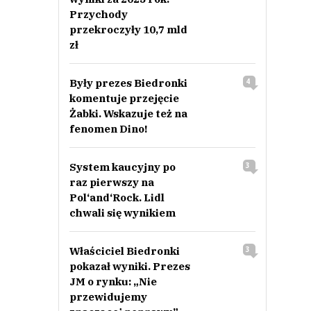
Przychody
przekroczyły 10,7 mld
zł
Były prezes Biedronki
4
komentuje przejęcie
Żabki. Wskazuje też na
fenomen Dino!
System kaucyjny po
3
raz pierwszy na
Pol‘and‘Rock. Lidl
chwali się wynikiem
Właściciel Biedronki
3
pokazał wyniki. Prezes
JM o rynku: „Nie
przewidujemy