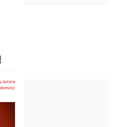
!
y autora
adomość