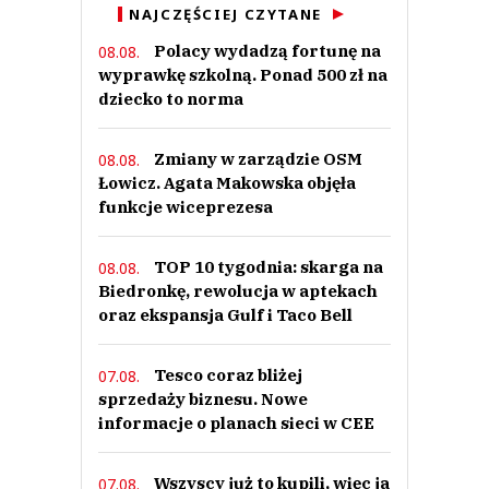
NAJCZĘŚCIEJ CZYTANE
Polacy wydadzą fortunę na
08.08.
wyprawkę szkolną. Ponad 500 zł na
dziecko to norma
Zmiany w zarządzie OSM
08.08.
Łowicz. Agata Makowska objęła
funkcje wiceprezesa
TOP 10 tygodnia: skarga na
08.08.
Biedronkę, rewolucja w aptekach
oraz ekspansja Gulf i Taco Bell
Tesco coraz bliżej
07.08.
sprzedaży biznesu. Nowe
informacje o planach sieci w CEE
Wszyscy już to kupili, więc ja
07.08.