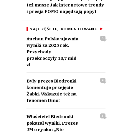
też muszę Jak internetowe trendy
i presja FOMO napędzają popyt
NAJCZĘŚCIEJ KOMENTOWANE
Auchan Polska ujawnia
5
wyniki za 2025 rok.
Przychody
przekroczyły 10,7 mld
zł
Były prezes Biedronki
4
komentuje przejęcie
Żabki. Wskazuje też na
fenomen Dino!
Właściciel Biedronki
3
pokazał wyniki. Prezes
JM o rynku: „Nie