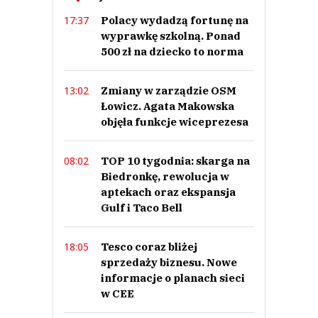
Prześlij komentarz
Polacy wydadzą fortunę na
17:37
wyprawkę szkolną. Ponad
500 zł na dziecko to norma
Zmiany w zarządzie OSM
13:02
Łowicz. Agata Makowska
objęła funkcje wiceprezesa
TOP 10 tygodnia: skarga na
08:02
Biedronkę, rewolucja w
aptekach oraz ekspansja
Gulf i Taco Bell
Tesco coraz bliżej
18:05
sprzedaży biznesu. Nowe
informacje o planach sieci
w CEE