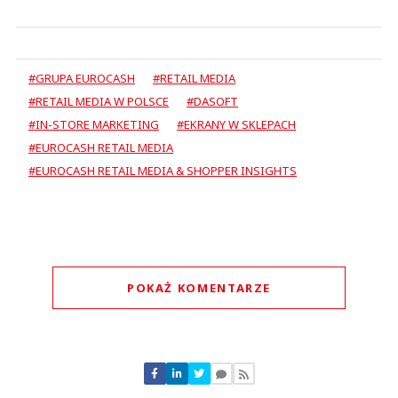
#GRUPA EUROCASH
#RETAIL MEDIA
#RETAIL MEDIA W POLSCE
#DASOFT
#IN-STORE MARKETING
#EKRANY W SKLEPACH
#EUROCASH RETAIL MEDIA
#EUROCASH RETAIL MEDIA & SHOPPER INSIGHTS
POKAŻ KOMENTARZE
Komentarze (
0
)
Nie znaleziono komentarzy
Zostaw swoje komentarze