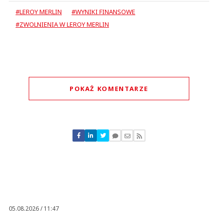
#LEROY MERLIN
#WYNIKI FINANSOWE
#ZWOLNIENIA W LEROY MERLIN
POKAŻ KOMENTARZE
Komentarze (
0
)
Nie znaleziono komentarzy
Zostaw swoje komentarze
Imię (Wymagane)
Anuluj
Prześlij komentarz
05.08.2026 / 11:47