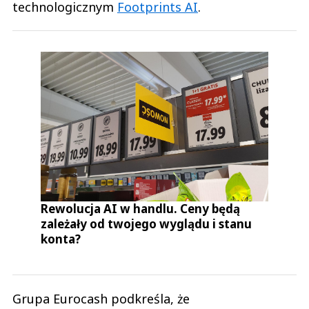
technologicznym
Footprints AI
.
Rewolucja AI w handlu. Ceny będą
zależały od twojego wyglądu i stanu
konta?
Grupa Eurocash podkreśla, że