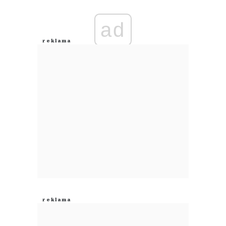
Imię (Wymagane)
ad
Anuluj
Prześlij komentarz