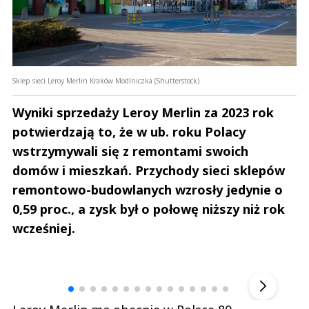
Sklep sieci Leroy Merlin Kraków Modlniczka (Shutterstock)
Wyniki sprzedaży Leroy Merlin za 2023 rok
potwierdzają to, że w ub. roku Polacy
wstrzymywali się z remontami swoich
domów i mieszkań. Przychody sieci sklepów
remontowo-budowlanych wzrosły jedynie o
0,59 proc., a zysk był o połowę niższy niż rok
wcześniej.
Andrzej i Marta Sterniccy
Michał S
▶