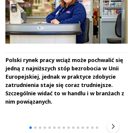
Polski rynek pracy wciąż może pochwalić się
jedną z najniższych stóp bezrobocia w Unii
Europejskiej, jednak w praktyce zdobycie
zatrudnienia staje się coraz trudniejsze.
Szczególnie widać to w handlu i w branżach z
nim powiązanych.
Andrzej i Marta Sterniccy
Marta i 
▶