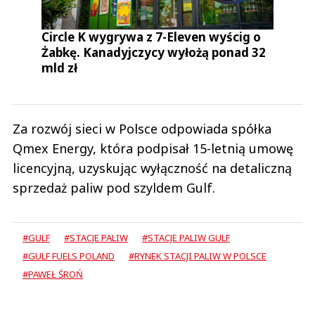
Circle K wygrywa z 7-Eleven wyścig o
Żabkę. Kanadyjczycy wyłożą ponad 32
mld zł
Za rozwój sieci w Polsce odpowiada spółka
Qmex Energy, która podpisał 15-letnią umowę
licencyjną, uzyskując wyłączność na detaliczną
sprzedaż paliw pod szyldem Gulf.
#GULF
#STACJE PALIW
#STACJE PALIW GULF
#GULF FUELS POLAND
#RYNEK STACJI PALIW W POLSCE
#PAWEŁ ŚROŃ