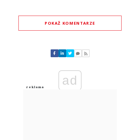
POKAŻ KOMENTARZE
Komentarze (
1
)
ad
Lol
03.08.2026 / 18:36
This comment was minimized by the moderator on the site
Po co?
Lol
Odpowiedz
0
0