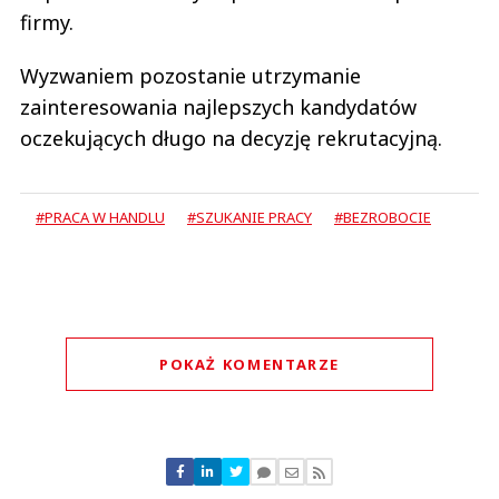
firmy.
Wyzwaniem pozostanie utrzymanie
zainteresowania najlepszych kandydatów
oczekujących długo na decyzję rekrutacyjną.
#PRACA W HANDLU
#SZUKANIE PRACY
#BEZROBOCIE
POKAŻ KOMENTARZE
Komentarze (
0
)
Nie znaleziono komentarzy
Zostaw swoje komentarze