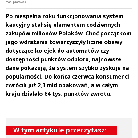
Marlena
mat. prasowe)
17.07.2018 / 12:02
This comment was minimized by the moderator on the site
Po niespełna roku funkcjonowania system
Po raz pierwszy będę jechała do pracy zagranicę siostra mi załatwiła
kaucyjny stał się elementem codziennych
miejsce w promedica24 i jedziemy we dwie do Anglii. Język znam więc mam
łatwiej. Trochę się boję na jaką podopieczną trafię. Dobrze że siostra
zakupów milionów Polaków. Choć początkom
będzie niedaleko więc zawsze będę...
jego wdrażania towarzyszyły liczne obawy
Po raz pierwszy będę jechała do pracy zagranicę siostra mi załatwiła
miejsce w promedica24 i jedziemy we dwie do Anglii. Język znam więc mam
dotyczące kolejek do automatów czy
łatwiej. Trochę się boję na jaką podopieczną trafię. Dobrze że siostra
dostępności punktów odbioru, najnowsze
będzie niedaleko więc zawsze będę mogła do niej napisać czy zadzwonić z
poradą
dane pokazują, że system szybko zyskuje na
Czytaj całość
Marlena
popularności. Do końca czerwca konsumenci
Odpowiedz
zwrócili już 2,3 mld opakowań, a w całym
0
kraju działało 64 tys. punktów zwrotu.
0
Nie znaleziono komentarzy
Zostaw swoje komentarze
Imię (Wymagane)
W tym artykule przeczytasz: