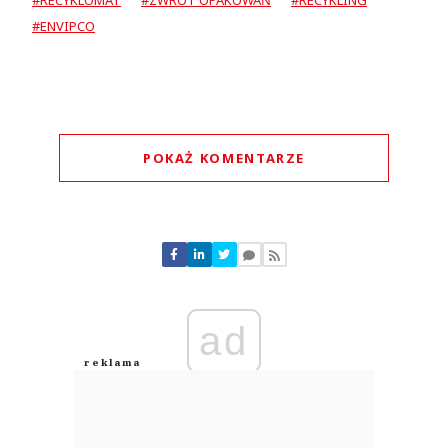
#RECYKLOMAT
#ZWROT OPAKOWAŃ
#RECYKLING
#ENVIPCO
POKAŻ KOMENTARZE
Komentarze (
0
)
Nie znaleziono komentarzy
Zostaw swoje komentarze
Imię (Wymagane)
ad
Anuluj
Prześlij komentarz