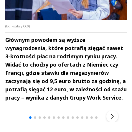
(fot. Pixabay CC0)
Głównym powodem są wyższe
wynagrodzenia, które potrafią sięgać nawet
3-krotności płac na rodzimym rynku pracy.
Widać to choćby po ofertach z Niemiec czy
Francji, gdzie stawki dla magazynierów
zaczynają się od 9,5 euro brutto za godzinę, a
potrafią sięgać 12 euro, w zależności od stażu
pracy – wynika z danych Grupy Work Service.
Andrzej i Marta Sterniccy
Marta i 
▶