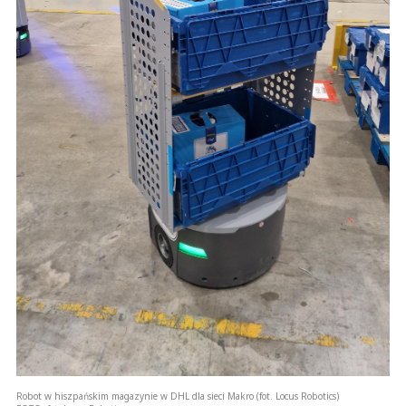
Robot w hiszpańskim magazynie w DHL dla sieci Makro (fot. Locus Robotics)