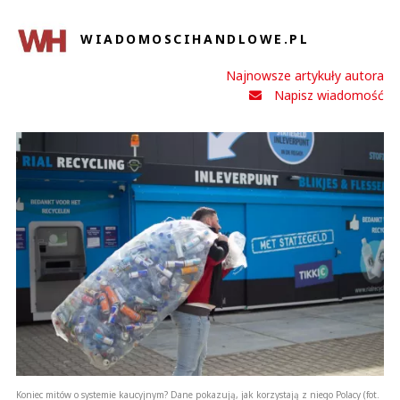
WIADOMOSCIHANDLOWE.PL
Najnowsze artykuły autora
Napisz wiadomość
ola
01.08.2018 / 01:07
This comment was minimized by the moderator on the site
Nie ma się co dziwić, bo jednak można ładnie zarobić. Dlatego też pojechała
z biurem otto i nie musiałam się o nic martwić tylko pracować ;) To jest
dobra opcja jak się nie zna nikogo za granicą, nawet bez języka można z nimi
jechać.
ola
Odpowiedz
0
0
Koniec mitów o systemie kaucyjnym? Dane pokazują, jak korzystają z niego Polacy (fot.