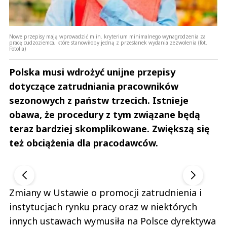
Nowe przepisy mają wprowadzić m.in. kryterium minimalnego wynagrodzenia za
pracę cudzoziemca, które stanowiłoby jedną z przesłanek wydania zezwolenia (fot.
Fotolia)
Polska musi wdrożyć unijne przepisy
dotyczące zatrudniania pracowników
sezonowych z państw trzecich. Istnieje
obawa, że procedury z tym związane będą
teraz bardziej skomplikowane. Zwiększą się
też obciążenia dla pracodawców.
Andrzej i Marta Sterniccy
Marta i Andrzej St
▶
▶
Zmiany w Ustawie o promocji zatrudnienia i
instytucjach rynku pracy oraz w niektórych
innych ustawach wymusiła na Polsce dyrektywa