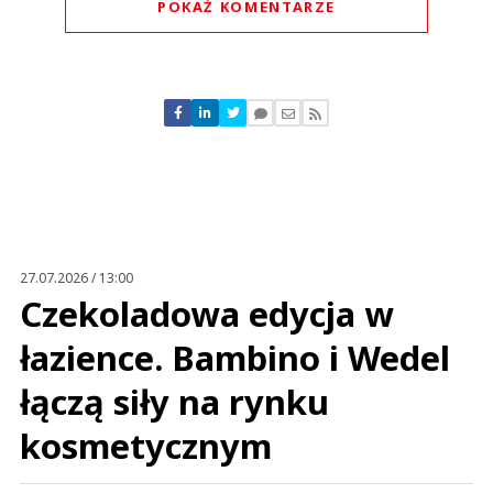
POKAŻ KOMENTARZE
Komentarze (
0
)
Nie znaleziono komentarzy
Zostaw swoje komentarze
Imię (Wymagane)
Anuluj
Prześlij komentarz
27.07.2026 / 13:00
Czekoladowa edycja w
łazience. Bambino i Wedel
łączą siły na rynku
kosmetycznym