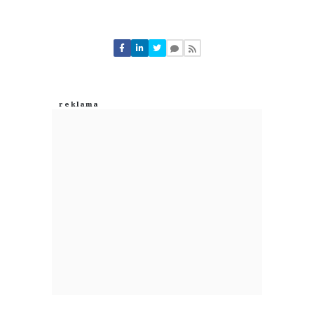
Komentarze (
0
)
Nie znaleziono komentarzy
Zostaw swoje komentarze
Imię (Wymagane)
Anuluj
Prześlij komentarz