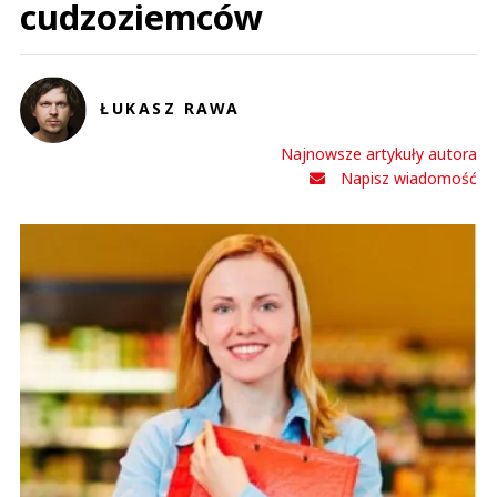
cudzoziemców
ŁUKASZ RAWA
Najnowsze artykuły autora
Napisz wiadomość